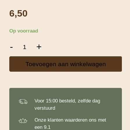
6,50
Op voorraad
Chocoladekrullen
-
+
Roze
-
200
Toevoegen aan winkelwagen
g
aantal
Voor 15:00 besteld, zelfde dag
verstuurd
Onze klanten waarderen ons met
een 9.1