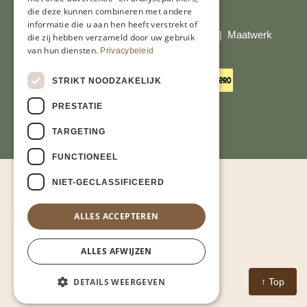
Al onze prijzen zijn incl. BTW
die deze kunnen combineren met andere
informatie die u aan hen heeft verstrekt of
© Copyright 2026 Limburgs Bakwinkeltje |
Maatwerk
die zij hebben verzameld door uw gebruik
website webmix
van hun diensten.
Privacybeleid
STRIKT NOODZAKELIJK
PRESTATIE
TARGETING
FUNCTIONEEL
NIET-GECLASSIFICEERD
ALLES ACCEPTEREN
ALLES AFWIJZEN
DETAILS WEERGEVEN
↑ Top