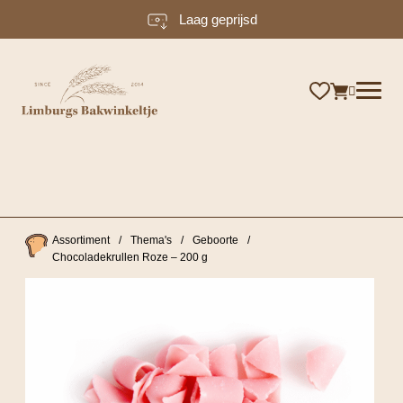
Laag geprijsd
×
Assortiment
/
Thema's
/
Geboorte
/
Chocoladekrullen Roze – 200 g