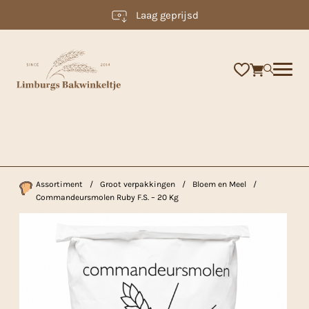
Laag geprijsd
×
Assortiment
/
Groot verpakkingen
/
Bloem en Meel
/
Commandeursmolen Ruby F.S. – 20 Kg