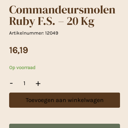
Commandeursmolen
Ruby F.S. – 20 Kg
Artikelnummer:
12049
16,19
Op voorraad
Commandeursmolen
-
+
Ruby
F.S.
-
Toevoegen aan winkelwagen
20
Kg
aantal