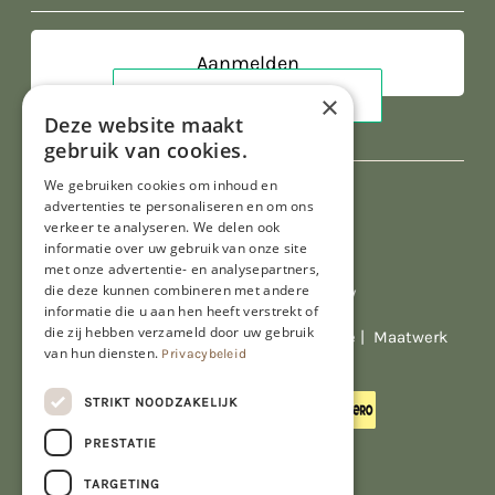
×
Deze website maakt
gebruik van cookies.
We gebruiken cookies om inhoud en
advertenties te personaliseren en om ons
verkeer te analyseren. We delen ook
informatie over uw gebruik van onze site
met onze advertentie- en analysepartners,
die deze kunnen combineren met andere
Al onze prijzen zijn incl. BTW
informatie die u aan hen heeft verstrekt of
die zij hebben verzameld door uw gebruik
© Copyright 2026 Limburgs Bakwinkeltje |
Maatwerk
van hun diensten.
Privacybeleid
website webmix
STRIKT NOODZAKELIJK
PRESTATIE
TARGETING