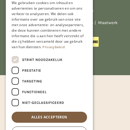
We gebruiken cookies om inhoud en
advertenties te personaliseren en om ons
Al onze prijzen zijn incl. BTW
verkeer te analyseren. We delen ook
informatie over uw gebruik van onze site
© Copyright 2026 Limburgs Bakwinkeltje |
Maatwerk
met onze advertentie- en analysepartners,
website webmix
die deze kunnen combineren met andere
informatie die u aan hen heeft verstrekt of
die zij hebben verzameld door uw gebruik
van hun diensten.
Privacybeleid
STRIKT NOODZAKELIJK
PRESTATIE
TARGETING
FUNCTIONEEL
NIET-GECLASSIFICEERD
ALLES ACCEPTEREN