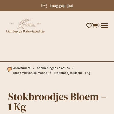
Laag geprijsd
×
Assortiment
/
Aanbiedingen en acties
/
Broodmix van de maand
/
Stokbroodjes Bloem – 1 Kg
Stokbroodjes Bloem –
1 Kg