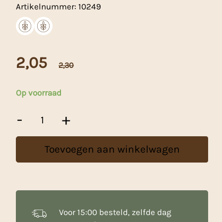
Artikelnummer:
10249
2,05
2,30
Op voorraad
Stokbroodjes
-
+
Bloem
-
1
Toevoegen aan winkelwagen
Kg
aantal
Voor 15:00 besteld, zelfde dag