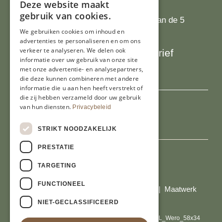
Deze website maakt
Recensies
gebruik van cookies.
Onze klanten waarderen ons met 4.9 van de 5
We gebruiken cookies om inhoud en
sterren
advertenties te personaliseren en om ons
verkeer te analyseren. We delen ook
Schrijf je in voor onze nieuwsbrief
informatie over uw gebruik van onze site
E-mailadres
met onze advertentie- en analysepartners,
die deze kunnen combineren met andere
informatie die u aan hen heeft verstrekt of
die zij hebben verzameld door uw gebruik
van hun diensten.
Privacybeleid
STRIKT NOODZAKELIJK
PRESTATIE
TARGETING
Al onze prijzen zijn incl. BTW
FUNCTIONEEL
© Copyright 2026 Limburgs Bakwinkeltje |
Maatwerk
website webmix
NIET-GECLASSIFICEERD