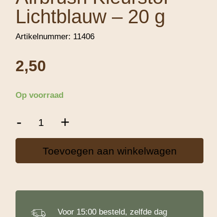
Lichtblauw – 20 g
Artikelnummer:
11406
2,50
Op voorraad
Decora
-
+
Wateroplosbare
/
Airbrush
Toevoegen aan winkelwagen
Kleurstof
Lichtblauw
-
20
g
aantal
Voor 15:00 besteld, zelfde dag