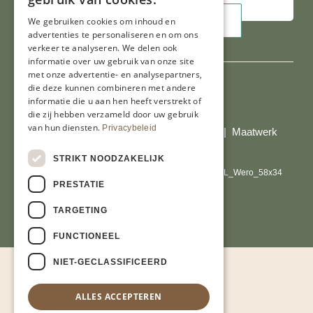
We gebruiken cookies om inhoud en
advertenties te personaliseren en om ons
verkeer te analyseren. We delen ook
informatie over uw gebruik van onze site
met onze advertentie- en analysepartners,
die deze kunnen combineren met andere
informatie die u aan hen heeft verstrekt of
Al onze prijzen zijn incl. BTW
die zij hebben verzameld door uw gebruik
van hun diensten.
Privacybeleid
© Copyright 2026 Limburgs Bakwinkeltje |
Maatwerk
website webmix
STRIKT NOODZAKELIJK
PRESTATIE
TARGETING
FUNCTIONEEL
NIET-GECLASSIFICEERD
ALLES ACCEPTEREN