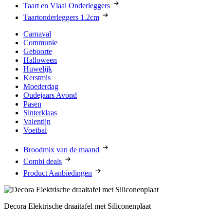
Taart en Vlaai Onderleggers
Taartonderleggers 1.2cm
Carnaval
Communie
Geboorte
Halloween
Huwelijk
Kerstmis
Moederdag
Oudejaars Avond
Pasen
Sinterklaas
Valentijn
Voetbal
Broodmix van de maand
Combi deals
Product Aanbiedingen
Decora Elektrische draaitafel met Siliconenplaat