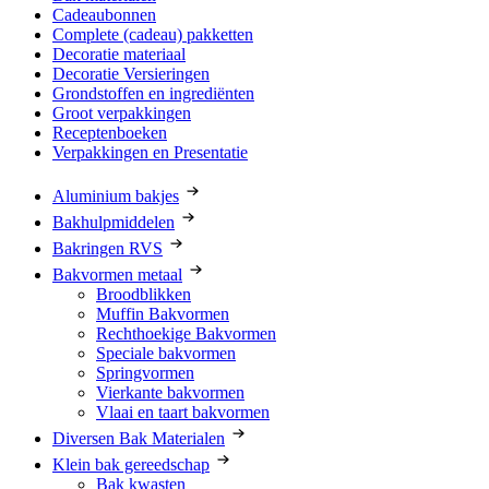
Cadeaubonnen
Complete (cadeau) pakketten
Decoratie materiaal
Decoratie Versieringen
Grondstoffen en ingrediënten
Groot verpakkingen
Receptenboeken
Verpakkingen en Presentatie
Aluminium bakjes
Bakhulpmiddelen
Bakringen RVS
Bakvormen metaal
Broodblikken
Muffin Bakvormen
Rechthoekige Bakvormen
Speciale bakvormen
Springvormen
Vierkante bakvormen
Vlaai en taart bakvormen
Diversen Bak Materialen
Klein bak gereedschap
Bak kwasten