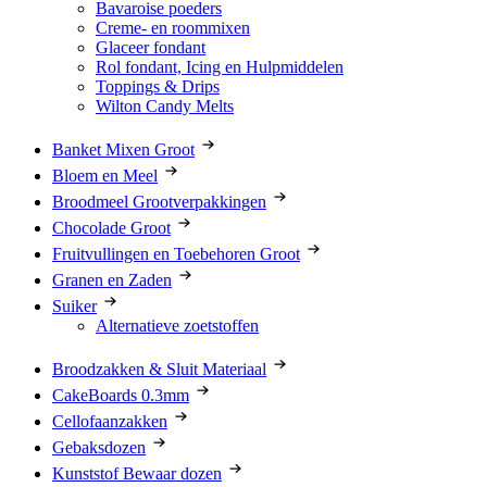
Bavaroise poeders
Creme- en roommixen
Glaceer fondant
Rol fondant, Icing en Hulpmiddelen
Toppings & Drips
Wilton Candy Melts
Banket Mixen Groot
Bloem en Meel
Broodmeel Grootverpakkingen
Chocolade Groot
Fruitvullingen en Toebehoren Groot
Granen en Zaden
Suiker
Alternatieve zoetstoffen
Broodzakken & Sluit Materiaal
CakeBoards 0.3mm
Cellofaanzakken
Gebaksdozen
Kunststof Bewaar dozen