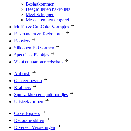
Beslagkommen
Deegroller en bakrollers
Meel Scheppen
Messen en keukengerei
Muffin & CupCake Vormpjes
Rijsmanden & Toebehoren
Roosters
Siliconen Bakvormen
Speculaas Plankjes
Vlaai en taart gereedschap
Airbrush
Glaceermessen
Krabbers
Spuitzakken en spuitmondjes
Uitsteekvormen
Cake Toppers
Decoratie stiften
Diversen Versieringen