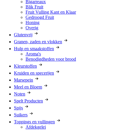
Bigarreaux
Blik Fruit
Fruit Vulling Kant en Klaar
Gedroogd Fruit
Honing
Overig
Glutenvrij
Granen, zaden en vlokken
Hulp en smaakstoffen
Aroma's
Benodigdheden voor brood
Kleurstoffen
Kruiden en specerijen
Marsepein
Meel en Bloem
Noten
Spelt Producten
Spijs
Suikers
Toppings en vullingen
Afdekgelei