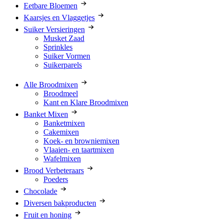
Eetbare Bloemen
Kaarsjes en Vlaggetjes
Suiker Versieringen
Musket Zaad
Sprinkles
Suiker Vormen
Suikerparels
Alle Broodmixen
Broodmeel
Kant en Klare Broodmixen
Banket Mixen
Banketmixen
Cakemixen
Koek- en browniemixen
Vlaaien- en taartmixen
Wafelmixen
Brood Verbeteraars
Poeders
Chocolade
Diversen bakproducten
Fruit en honing