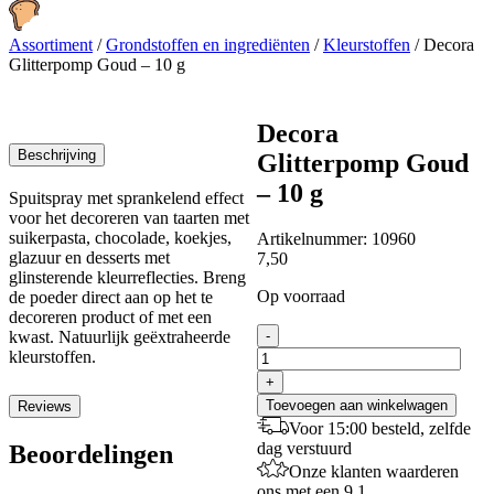
Assortiment
/
Grondstoffen en ingrediënten
/
Kleurstoffen
/
Decora
Glitterpomp Goud – 10 g
Decora
Beschrijving
Glitterpomp Goud
– 10 g
Spuitspray met sprankelend effect
voor het decoreren van taarten met
suikerpasta, chocolade, koekjes,
Artikelnummer:
10960
glazuur en desserts met
7,50
glinsterende kleurreflecties. Breng
Op voorraad
de poeder direct aan op het te
decoreren product of met een
Decora
kwast. Natuurlijk geëxtraheerde
-
Glitterpomp
kleurstoffen.
Goud
+
-
Toevoegen aan winkelwagen
Reviews
10
Voor 15:00 besteld, zelfde
g
dag verstuurd
Beoordelingen
aantal
Onze klanten waarderen
ons met een 9.1