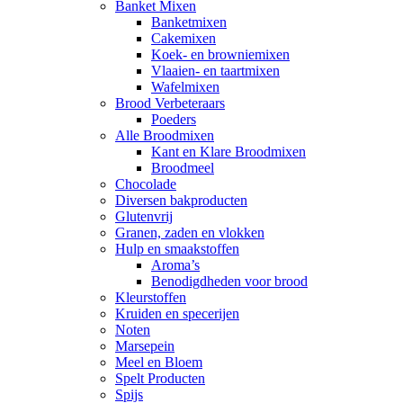
Banket Mixen
Banketmixen
Cakemixen
Koek- en browniemixen
Vlaaien- en taartmixen
Wafelmixen
Brood Verbeteraars
Poeders
Alle Broodmixen
Kant en Klare Broodmixen
Broodmeel
Chocolade
Diversen bakproducten
Glutenvrij
Granen, zaden en vlokken
Hulp en smaakstoffen
Aroma’s
Benodigdheden voor brood
Kleurstoffen
Kruiden en specerijen
Noten
Marsepein
Meel en Bloem
Spelt Producten
Spijs