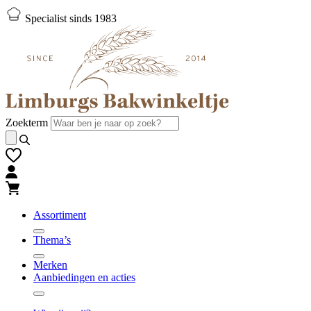
Naar
Naar
Specialist sinds 1983
hoofd-
footer
inhoud
gaan
gaan
Zoekterm
Assortiment
Thema’s
Merken
Aanbiedingen en acties