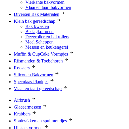
Vierkante bakvormen
Vlaai en taart bakvormen
Diversen Bak Materialen
Klein bak gereedschap
Bak kwasten
Beslagkommen
Deegroller en bakrollers
Meel Scheppen
Messen en keukengerei
Muffin & CupCake Vormpjes
Rijsmanden & Toebehoren
Roosters
Siliconen Bakvormen
Speculaas Plankjes
Vlaai en taart gereedschap
Airbrush
Glaceermessen
Krabbers
Spuitzakken en spuitmondjes
Uitsteekvormen