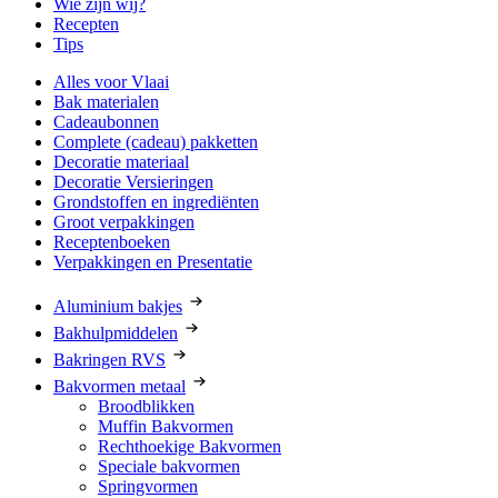
Wie zijn wij?
Recepten
Tips
Alles voor Vlaai
Bak materialen
Cadeaubonnen
Complete (cadeau) pakketten
Decoratie materiaal
Decoratie Versieringen
Grondstoffen en ingrediënten
Groot verpakkingen
Receptenboeken
Verpakkingen en Presentatie
Aluminium bakjes
Bakhulpmiddelen
Bakringen RVS
Bakvormen metaal
Broodblikken
Muffin Bakvormen
Rechthoekige Bakvormen
Speciale bakvormen
Springvormen