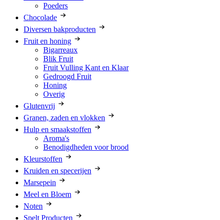
Poeders
Chocolade
Diversen bakproducten
Fruit en honing
Bigarreaux
Blik Fruit
Fruit Vulling Kant en Klaar
Gedroogd Fruit
Honing
Overig
Glutenvrij
Granen, zaden en vlokken
Hulp en smaakstoffen
Aroma's
Benodigdheden voor brood
Kleurstoffen
Kruiden en specerijen
Marsepein
Meel en Bloem
Noten
Spelt Producten