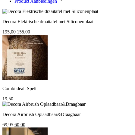
Product Aanbiedingen
Decora Elektrische draaitafel met Siliconenplaat
Oorspronkelijke
Huidige
195,00
155,00
prijs
prijs
was:
is:
195,00.
155,00.
Combi deal: Spelt
19,50
Decora Airbrush Oplaadbaar&Draagbaar
Oorspronkelijke
Huidige
69,95
60,00
prijs
prijs