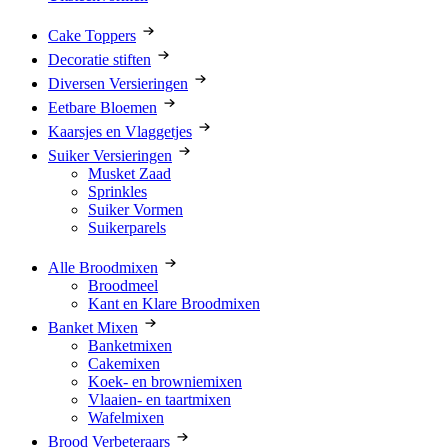
Cake Toppers
Decoratie stiften
Diversen Versieringen
Eetbare Bloemen
Kaarsjes en Vlaggetjes
Suiker Versieringen
Musket Zaad
Sprinkles
Suiker Vormen
Suikerparels
Alle Broodmixen
Broodmeel
Kant en Klare Broodmixen
Banket Mixen
Banketmixen
Cakemixen
Koek- en browniemixen
Vlaaien- en taartmixen
Wafelmixen
Brood Verbeteraars