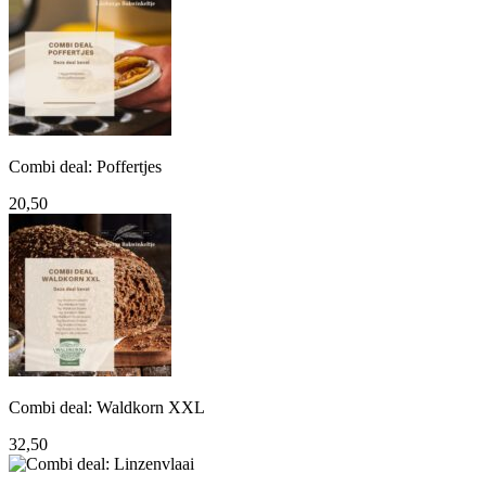
was:
is:
69,95.
60,00.
Combi deal: Poffertjes
20,50
Combi deal: Waldkorn XXL
32,50