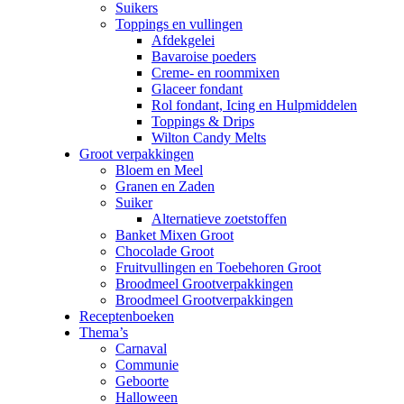
Suikers
Toppings en vullingen
Afdekgelei
Bavaroise poeders
Creme- en roommixen
Glaceer fondant
Rol fondant, Icing en Hulpmiddelen
Toppings & Drips
Wilton Candy Melts
Groot verpakkingen
Bloem en Meel
Granen en Zaden
Suiker
Alternatieve zoetstoffen
Banket Mixen Groot
Chocolade Groot
Fruitvullingen en Toebehoren Groot
Broodmeel Grootverpakkingen
Broodmeel Grootverpakkingen
Receptenboeken
Thema’s
Carnaval
Communie
Geboorte
Halloween