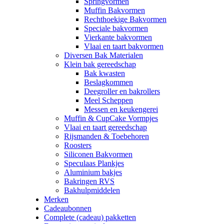
Springvormen
Muffin Bakvormen
Rechthoekige Bakvormen
Speciale bakvormen
Vierkante bakvormen
Vlaai en taart bakvormen
Diversen Bak Materialen
Klein bak gereedschap
Bak kwasten
Beslagkommen
Deegroller en bakrollers
Meel Scheppen
Messen en keukengerei
Muffin & CupCake Vormpjes
Vlaai en taart gereedschap
Rijsmanden & Toebehoren
Roosters
Siliconen Bakvormen
Speculaas Plankjes
Aluminium bakjes
Bakringen RVS
Bakhulpmiddelen
Merken
Cadeaubonnen
Complete (cadeau) pakketten