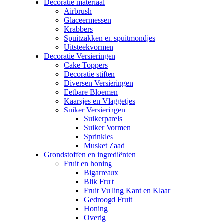
Decoratie materiaal
Airbrush
Glaceermessen
Krabbers
Spuitzakken en spuitmondjes
Uitsteekvormen
Decoratie Versieringen
Cake Toppers
Decoratie stiften
Diversen Versieringen
Eetbare Bloemen
Kaarsjes en Vlaggetjes
Suiker Versieringen
Suikerparels
Suiker Vormen
Sprinkles
Musket Zaad
Grondstoffen en ingrediënten
Fruit en honing
Bigarreaux
Blik Fruit
Fruit Vulling Kant en Klaar
Gedroogd Fruit
Honing
Overig