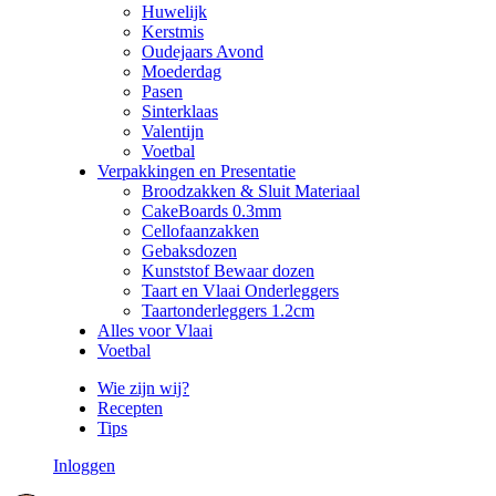
Huwelijk
Kerstmis
Oudejaars Avond
Moederdag
Pasen
Sinterklaas
Valentijn
Voetbal
Verpakkingen en Presentatie
Broodzakken & Sluit Materiaal
CakeBoards 0.3mm
Cellofaanzakken
Gebaksdozen
Kunststof Bewaar dozen
Taart en Vlaai Onderleggers
Taartonderleggers 1.2cm
Alles voor Vlaai
Voetbal
Wie zijn wij?
Recepten
Tips
Inloggen