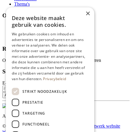
Thema's
×
Over ons
Deze website maakt
gebruik van cookies.
Wie zijn wij?
Recepten
We gebruiken cookies om inhoud en
Tips
advertenties te personaliseren en om ons
verkeer te analyseren. We delen ook
Recensies
informatie over uw gebruik van onze site
met onze advertentie- en analysepartners,
Onze klanten waarderen ons met 4.9 van de 5 sterren
die deze kunnen combineren met andere
informatie die u aan hen heeft verstrekt of
Schrijf je in voor onze nieuwsbrief
die zij hebben verzameld door uw gebruik
van hun diensten.
Privacybeleid
E-mailadres
STRIKT NOODZAKELIJK
PRESTATIE
TARGETING
Al onze prijzen zijn incl. BTW
FUNCTIONEEL
© Copyright 2026 Limburgs Bakwinkeltje |
Maatwerk website
webmix