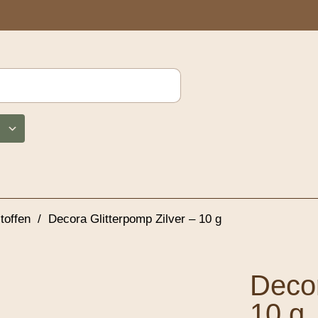
toffen
/
Decora Glitterpomp Zilver – 10 g
Decor
10 g