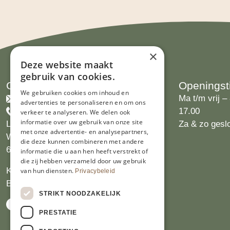
×
Deze website maakt
gebruik van cookies.
Contact
Openingst
We gebruiken cookies om inhoud en
info@limburgsbakwinkeltje.nl
Ma t/m vrij – 
advertenties te personaliseren en om ons
+31455226693
17.00
verkeer te analyseren. We delen ook
informatie over uw gebruik van onze site
Limburgs Bakwinkeltje
Za & zo gesl
met onze advertentie- en analysepartners,
Wijngaardsweg 16
die deze kunnen combineren met andere
6412 PJ Heerlen
informatie die u aan hen heeft verstrekt of
die zij hebben verzameld door uw gebruik
KVK 14069470
van hun diensten.
Privacybeleid
BTW NL809913914.B01
STRIKT NOODZAKELIJK
PRESTATIE