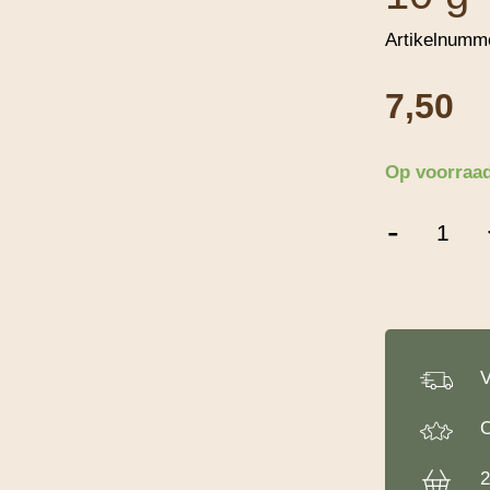
Artikelnumm
7,50
Op voorraa
Decora
-
Glitterpomp
Zilver
-
10
g
aantal
V
O
2