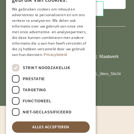
We gebruiken cookies om inhoud en
advertenties te personaliseren en om ons
verkeer te analyseren. We delen ook
informatie over uw gebruik van onze site
met onze advertentie- en analysepartners,
die deze kunnen combineren met andere
informatie die u aan hen heeft verstrekt of
Al onze prijzen zijn incl. BTW
die zij hebben verzameld door uw gebruik
van hun diensten.
Privacybeleid
© Copyright 2026 Limburgs Bakwinkeltje |
Maatwerk
website webmix
STRIKT NOODZAKELIJK
PRESTATIE
TARGETING
FUNCTIONEEL
NIET-GECLASSIFICEERD
ALLES ACCEPTEREN