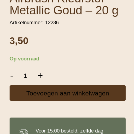
Metallic Goud – 20 g
Artikelnummer:
12236
3,50
Op voorraad
Decora
-
+
Wateroplosbare
/
Airbrush
Toevoegen aan winkelwagen
Kleurstof
Metallic
Goud
-
20
g
Voor 15:00 besteld, zelfde dag
aantal