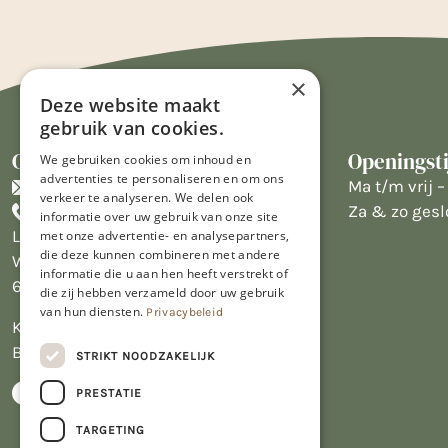
×
Deze website maakt
gebruik van cookies.
Contact
Openingst
We gebruiken cookies om inhoud en
advertenties te personaliseren en om ons
info@limburgsbakwinkeltje.nl
Ma t/m vrij – 
verkeer te analyseren. We delen ook
+31455226693
Za & zo gesl
informatie over uw gebruik van onze site
Limburgs Bakwinkeltje
met onze advertentie- en analysepartners,
die deze kunnen combineren met andere
Wijngaardsweg 16
informatie die u aan hen heeft verstrekt of
6412 PJ Heerlen
die zij hebben verzameld door uw gebruik
van hun diensten.
Privacybeleid
KVK 14069470
BTW NL809913914.B01
STRIKT NOODZAKELIJK
PRESTATIE
TARGETING