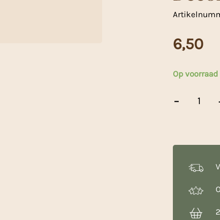
Artikelnum
6,50
Op voorraad
Decoratie
-
Herten
Goud
8st.
aantal
V
O
2