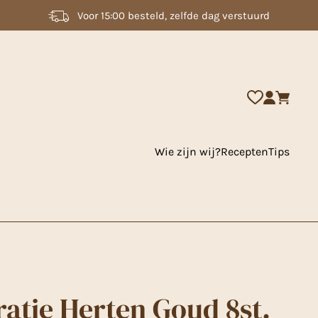
2000 + artikelen uit voorraad leverbaar
Wie zijn wij?
Recepten
Tips
atie Herten Goud 8st.