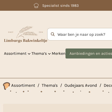
Betaal achteraf met Klarna
Zoekterm
Assortiment
Thema’s
Merken
Aanbiedingen en actie
Assortiment
/
Thema's
/
Oudejaars Avond
/
Deco