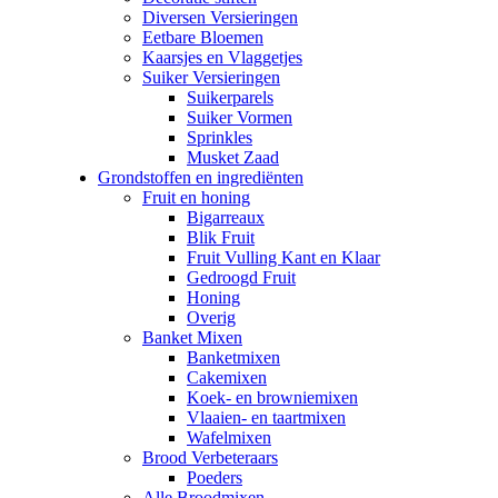
Diversen Versieringen
Eetbare Bloemen
Kaarsjes en Vlaggetjes
Suiker Versieringen
Suikerparels
Suiker Vormen
Sprinkles
Musket Zaad
Grondstoffen en ingrediënten
Fruit en honing
Bigarreaux
Blik Fruit
Fruit Vulling Kant en Klaar
Gedroogd Fruit
Honing
Overig
Banket Mixen
Banketmixen
Cakemixen
Koek- en browniemixen
Vlaaien- en taartmixen
Wafelmixen
Brood Verbeteraars
Poeders
Alle Broodmixen