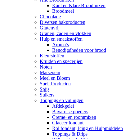
Kant en Klare Broodmixen
Broodmeel
Chocolade
Diversen bakproducten
Glutenvrij
Granen, zaden en vlokken
Hulp en smaakstoffen
Aroma’s
Benodigdheden voor brood
Kleurstoffen
Kruiden en specerijen
Noten
Marsepein
Meel en Bloem
Spelt Producten
Spijs
Suikers
Toppings en vullingen
Afdekgelei
Bavaroise poeders
Creme- en roommixen
Glaceer fondant
Rol fondant, Icing en Hulpmiddelen
Toppings & Drips