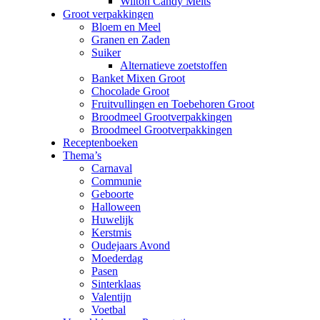
Wilton Candy Melts
Groot verpakkingen
Bloem en Meel
Granen en Zaden
Suiker
Alternatieve zoetstoffen
Banket Mixen Groot
Chocolade Groot
Fruitvullingen en Toebehoren Groot
Broodmeel Grootverpakkingen
Broodmeel Grootverpakkingen
Receptenboeken
Thema’s
Carnaval
Communie
Geboorte
Halloween
Huwelijk
Kerstmis
Oudejaars Avond
Moederdag
Pasen
Sinterklaas
Valentijn
Voetbal