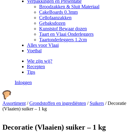
Verpakkingen en Presentatie
Broodzakken & Sluit Materiaal
CakeBoards 0.3mm
Cellofaanzakken
Gebaksdozen
Kunststof Bewaar dozen
Taart en Vlaai Onderleggers
Taartonderleggers 1.2cm
Alles voor Vlaai
Voetbal
Wie zijn wij?
Recepten
Tips
Inloggen
Assortiment
/
Grondstoffen en ingrediënten
/
Suikers
/
Decoratie
(Vlaaien) suiker – 1 kg
Decoratie (Vlaaien) suiker – 1 kg