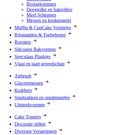
Beslagkommen
Deegroller en bakrollers
Meel Scheppen
Messen en keukengerei
Muffin & CupCake Vormpjes
Rijsmanden & Toebehoren
Roosters
Siliconen Bakvormen
Speculaas Plankjes
Vlaai en taart gereedschap
Airbrush
Glaceermessen
Krabbers
Spuitzakken en spuitmondjes
Uitsteekvormen
Cake Toppers
Decoratie stiften
Diversen Versieringen