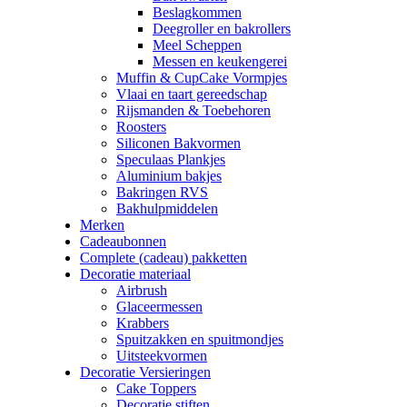
Beslagkommen
Deegroller en bakrollers
Meel Scheppen
Messen en keukengerei
Muffin & CupCake Vormpjes
Vlaai en taart gereedschap
Rijsmanden & Toebehoren
Roosters
Siliconen Bakvormen
Speculaas Plankjes
Aluminium bakjes
Bakringen RVS
Bakhulpmiddelen
Merken
Cadeaubonnen
Complete (cadeau) pakketten
Decoratie materiaal
Airbrush
Glaceermessen
Krabbers
Spuitzakken en spuitmondjes
Uitsteekvormen
Decoratie Versieringen
Cake Toppers
Decoratie stiften