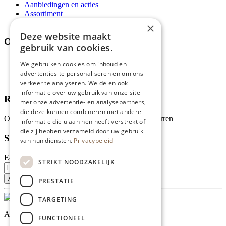
Aanbiedingen en acties
Assortiment
Thema's
×
Deze website maakt
Over ons
gebruik van cookies.
Wie zijn wij?
We gebruiken cookies om inhoud en
Recepten
advertenties te personaliseren en om ons
Tips
verkeer te analyseren. We delen ook
informatie over uw gebruik van onze site
Recensies
met onze advertentie- en analysepartners,
die deze kunnen combineren met andere
Onze klanten waarderen ons met 4.9 van de 5 sterren
informatie die u aan hen heeft verstrekt of
die zij hebben verzameld door uw gebruik
Schrijf je in voor onze nieuwsbrief
van hun diensten.
Privacybeleid
E-mailadres
STRIKT NOODZAKELIJK
PRESTATIE
TARGETING
Al onze prijzen zijn incl. BTW
FUNCTIONEEL