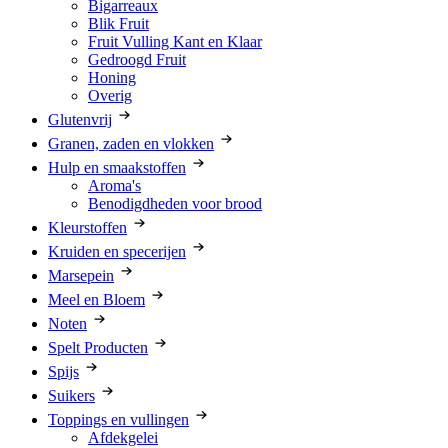
Bigarreaux
Blik Fruit
Fruit Vulling Kant en Klaar
Gedroogd Fruit
Honing
Overig
Glutenvrij
Granen, zaden en vlokken
Hulp en smaakstoffen
Aroma's
Benodigdheden voor brood
Kleurstoffen
Kruiden en specerijen
Marsepein
Meel en Bloem
Noten
Spelt Producten
Spijs
Suikers
Toppings en vullingen
Afdekgelei