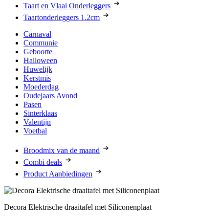
Taart en Vlaai Onderleggers
Taartonderleggers 1.2cm
Carnaval
Communie
Geboorte
Halloween
Huwelijk
Kerstmis
Moederdag
Oudejaars Avond
Pasen
Sinterklaas
Valentijn
Voetbal
Broodmix van de maand
Combi deals
Product Aanbiedingen
Decora Elektrische draaitafel met Siliconenplaat