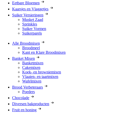
Eetbare Bloemen
Kaarsjes en Vlaggetjes
Suiker Versieringen
Musket Zaad
Sprinkles
Suiker Vormen
Suikerparels
Alle Broodmixen
Broodmeel
Kant en Klare Broodmixen
Banket Mixen
Banketmixen
Cakemixen
Koek- en browniemixen
Vlaaien- en taartmixen
Wafelmixen
Brood Verbeteraars
Poeders
Chocolade
Diversen bakproducten
Fruit en honing