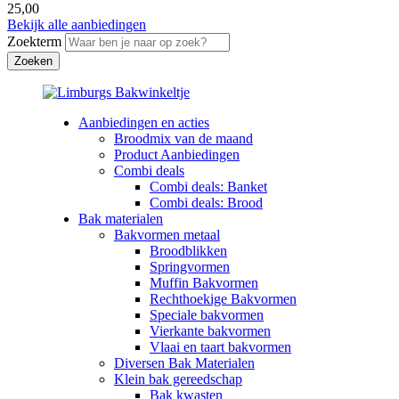
25,00
Bekijk alle aanbiedingen
Zoekterm
Aanbiedingen en acties
Broodmix van de maand
Product Aanbiedingen
Combi deals
Combi deals: Banket
Combi deals: Brood
Bak materialen
Bakvormen metaal
Broodblikken
Springvormen
Muffin Bakvormen
Rechthoekige Bakvormen
Speciale bakvormen
Vierkante bakvormen
Vlaai en taart bakvormen
Diversen Bak Materialen
Klein bak gereedschap
Bak kwasten