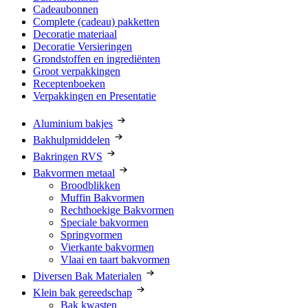
Cadeaubonnen
Complete (cadeau) pakketten
Decoratie materiaal
Decoratie Versieringen
Grondstoffen en ingrediënten
Groot verpakkingen
Receptenboeken
Verpakkingen en Presentatie
Aluminium bakjes
Bakhulpmiddelen
Bakringen RVS
Bakvormen metaal
Broodblikken
Muffin Bakvormen
Rechthoekige Bakvormen
Speciale bakvormen
Springvormen
Vierkante bakvormen
Vlaai en taart bakvormen
Diversen Bak Materialen
Klein bak gereedschap
Bak kwasten