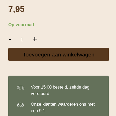
7,95
Op voorraad
Patisse
-
+
Deegrolstok
Hout
aantal
Toevoegen aan winkelwagen
Voor 15:00 besteld, zelfde dag
verstuurd
Onze klanten waarderen ons met
een 9.1