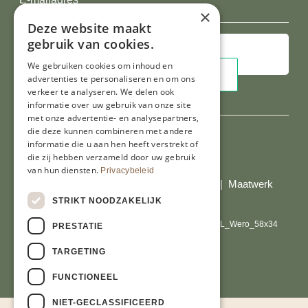
×
mailadres
Deze website maakt
gebruik van cookies.
We gebruiken cookies om inhoud en
advertenties te personaliseren en om ons
verkeer te analyseren. We delen ook
informatie over uw gebruik van onze site
met onze advertentie- en analysepartners,
die deze kunnen combineren met andere
informatie die u aan hen heeft verstrekt of
die zij hebben verzameld door uw gebruik
Al onze prijzen zijn incl. BTW
van hun diensten.
Privacybeleid
© Copyright 2026 Limburgs Bakwinkeltje |
Maatwerk
website webmix
STRIKT NOODZAKELIJK
PRESTATIE
TARGETING
FUNCTIONEEL
NIET-GECLASSIFICEERD