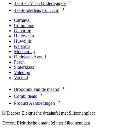
Taart en Vlaai Onderleggers
Taartonderleggers 1.2cm
Carnaval
Communie
Geboorte
Halloween
Huwelijk
Kerstmis
Moederdag
Oudejaars Avond
Pasen
Sinterklaas
Valentijn
Voetbal
Broodmix van de maand
Combi deals
Product Aanbiedingen
Decora Elektrische draaitafel met Siliconenplaat