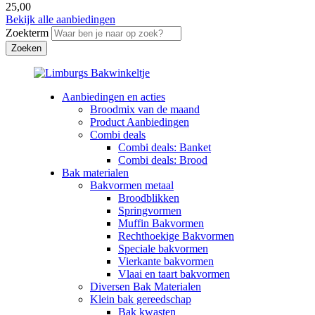
25,00
Bekijk alle aanbiedingen
Zoekterm
Aanbiedingen en acties
Broodmix van de maand
Product Aanbiedingen
Combi deals
Combi deals: Banket
Combi deals: Brood
Bak materialen
Bakvormen metaal
Broodblikken
Springvormen
Muffin Bakvormen
Rechthoekige Bakvormen
Speciale bakvormen
Vierkante bakvormen
Vlaai en taart bakvormen
Diversen Bak Materialen
Klein bak gereedschap
Bak kwasten