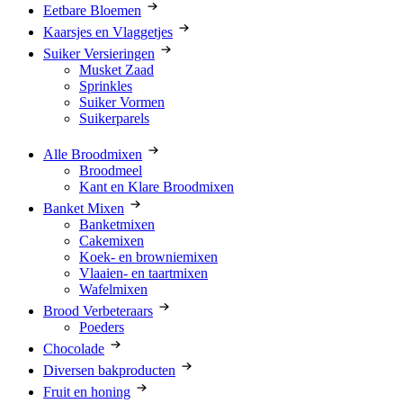
Eetbare Bloemen
Kaarsjes en Vlaggetjes
Suiker Versieringen
Musket Zaad
Sprinkles
Suiker Vormen
Suikerparels
Alle Broodmixen
Broodmeel
Kant en Klare Broodmixen
Banket Mixen
Banketmixen
Cakemixen
Koek- en browniemixen
Vlaaien- en taartmixen
Wafelmixen
Brood Verbeteraars
Poeders
Chocolade
Diversen bakproducten
Fruit en honing