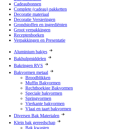
Cadeaubonnen
Complete (cadeau) pakketten
Decoratie materiaal
Decoratie Versieringen
Grondstoffen en ingrediënten
Groot verpakkingen
Receptenboeken
Verpakkingen en Presentatie
Aluminium bakjes
Bakhulpmiddelen
Bakringen RVS
Bakvormen metaal
Broodblikken
Muffin Bakvormen
Rechthoekige Bakvormen
Speciale bakvormen
Springvormen
Vierkante bakvormen
Vlaai en taart bakvormen
Diversen Bak Materialen
Klein bak gereedschap
Bak kwasten