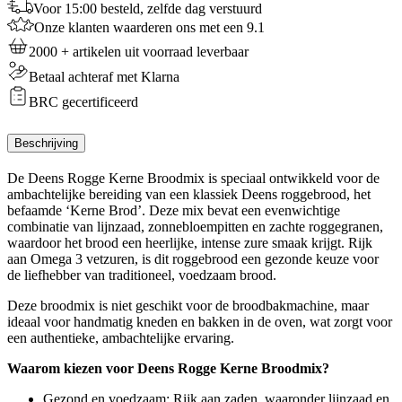
Voor 15:00 besteld, zelfde dag verstuurd
Onze klanten waarderen ons met een 9.1
2000 + artikelen uit voorraad leverbaar
Betaal achteraf met Klarna
BRC gecertificeerd
Beschrijving
De Deens Rogge Kerne Broodmix is speciaal ontwikkeld voor de
ambachtelijke bereiding van een klassiek Deens roggebrood, het
befaamde ‘Kerne Brod’. Deze mix bevat een evenwichtige
combinatie van lijnzaad, zonnebloempitten en zachte roggegranen,
waardoor het brood een heerlijke, intense zure smaak krijgt. Rijk
aan Omega 3 vetzuren, is dit roggebrood een gezonde keuze voor
de liefhebber van traditioneel, voedzaam brood.
Deze broodmix is niet geschikt voor de broodbakmachine, maar
ideaal voor handmatig kneden en bakken in de oven, wat zorgt voor
een authentieke, ambachtelijke ervaring.
Waarom kiezen voor Deens Rogge Kerne Broodmix?
Gezond en voedzaam: Rijk aan zaden, waaronder lijnzaad en