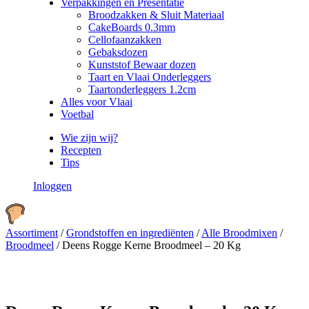
Verpakkingen en Presentatie
Broodzakken & Sluit Materiaal
CakeBoards 0.3mm
Cellofaanzakken
Gebaksdozen
Kunststof Bewaar dozen
Taart en Vlaai Onderleggers
Taartonderleggers 1.2cm
Alles voor Vlaai
Voetbal
Wie zijn wij?
Recepten
Tips
Inloggen
Assortiment
/
Grondstoffen en ingrediënten
/
Alle Broodmixen
/
Broodmeel
/
Deens Rogge Kerne Broodmeel – 20 Kg