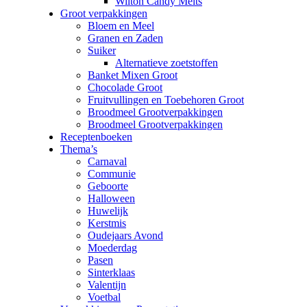
Wilton Candy Melts
Groot verpakkingen
Bloem en Meel
Granen en Zaden
Suiker
Alternatieve zoetstoffen
Banket Mixen Groot
Chocolade Groot
Fruitvullingen en Toebehoren Groot
Broodmeel Grootverpakkingen
Broodmeel Grootverpakkingen
Receptenboeken
Thema’s
Carnaval
Communie
Geboorte
Halloween
Huwelijk
Kerstmis
Oudejaars Avond
Moederdag
Pasen
Sinterklaas
Valentijn
Voetbal