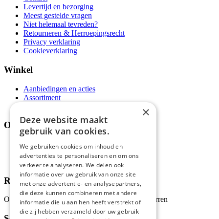
Levertijd en bezorging
Meest gestelde vragen
Niet helemaal tevreden?
Retourneren & Herroepingsrecht
Privacy verklaring
Cookieverklaring
Winkel
Aanbiedingen en acties
Assortiment
Thema's
×
Deze website maakt
Over ons
gebruik van cookies.
Wie zijn wij?
We gebruiken cookies om inhoud en
Recepten
advertenties te personaliseren en om ons
Tips
verkeer te analyseren. We delen ook
informatie over uw gebruik van onze site
Recensies
met onze advertentie- en analysepartners,
die deze kunnen combineren met andere
Onze klanten waarderen ons met 4.9 van de 5 sterren
informatie die u aan hen heeft verstrekt of
die zij hebben verzameld door uw gebruik
Schrijf je in voor onze nieuwsbrief