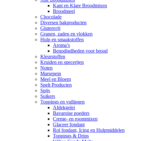
Kant en Klare Broodmixen
Broodmeel
Chocolade
Diversen bakproducten
Glutenvrij
Granen, zaden en vlokken
Hulp en smaakstoffen
Aroma’s
Benodigdheden voor brood
Kleurstoffen
Kruiden en specerijen
Noten
Marsepein
Meel en Bloem
Spelt Producten
Spijs
Suikers
Toppings en vullingen
Afdekgelei
Bavaroise poeders
Creme- en roommixen
Glaceer fondant
Rol fondant, Icing en Hulpmiddelen
Toppings & Drips