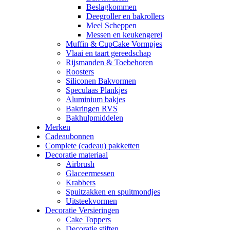
Beslagkommen
Deegroller en bakrollers
Meel Scheppen
Messen en keukengerei
Muffin & CupCake Vormpjes
Vlaai en taart gereedschap
Rijsmanden & Toebehoren
Roosters
Siliconen Bakvormen
Speculaas Plankjes
Aluminium bakjes
Bakringen RVS
Bakhulpmiddelen
Merken
Cadeaubonnen
Complete (cadeau) pakketten
Decoratie materiaal
Airbrush
Glaceermessen
Krabbers
Spuitzakken en spuitmondjes
Uitsteekvormen
Decoratie Versieringen
Cake Toppers
Decoratie stiften