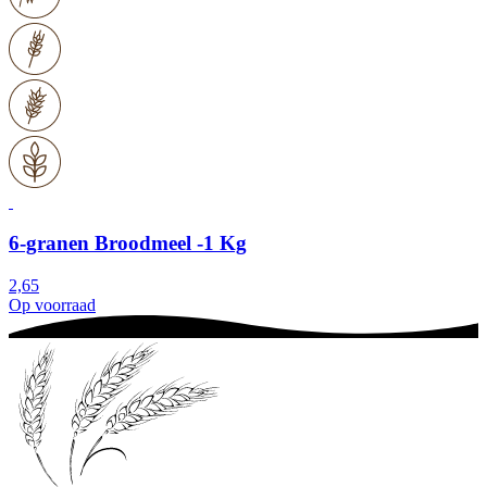
6-granen Broodmeel -1 Kg
2,65
Op voorraad