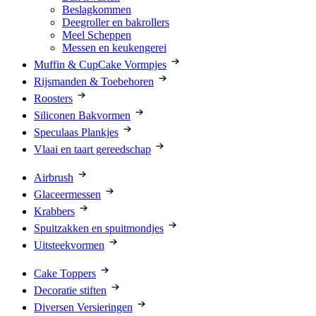
Beslagkommen
Deegroller en bakrollers
Meel Scheppen
Messen en keukengerei
Muffin & CupCake Vormpjes
Rijsmanden & Toebehoren
Roosters
Siliconen Bakvormen
Speculaas Plankjes
Vlaai en taart gereedschap
Airbrush
Glaceermessen
Krabbers
Spuitzakken en spuitmondjes
Uitsteekvormen
Cake Toppers
Decoratie stiften
Diversen Versieringen