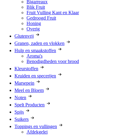
Bigarreaux
Blik Fruit
Fruit Vulling Kant en Klaar
Gedroogd Fruit
Honing
Overig
Glutenvrij
Granen, zaden en vlokken
Hulp en smaakstoffen
Aroma's
Benodigdheden voor brood
Kleurstoffen
Kruiden en specerijen
Marsepein
Meel en Bloem
Noten
Spelt Producten
Spijs
Suikers
Toppings en vullingen
Afdekgelei