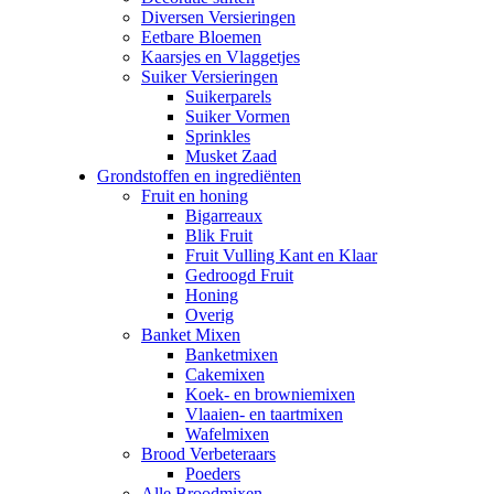
Diversen Versieringen
Eetbare Bloemen
Kaarsjes en Vlaggetjes
Suiker Versieringen
Suikerparels
Suiker Vormen
Sprinkles
Musket Zaad
Grondstoffen en ingrediënten
Fruit en honing
Bigarreaux
Blik Fruit
Fruit Vulling Kant en Klaar
Gedroogd Fruit
Honing
Overig
Banket Mixen
Banketmixen
Cakemixen
Koek- en browniemixen
Vlaaien- en taartmixen
Wafelmixen
Brood Verbeteraars
Poeders
Alle Broodmixen