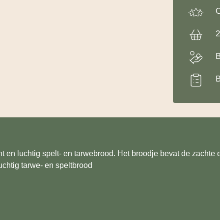
O
2
B
B
t en luchtig spelt- en tarwebrood. Het broodje bevat de zachte 
chtig tarwe- en speltbrood