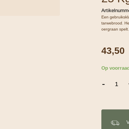
Artikelnumm
Een gebruikskla
tarwebrood. He
oergraan spelt
43,50
Op voorraa
Dossche
-
Mills
Artipan
Spelt
-
25
Kg
aantal
V