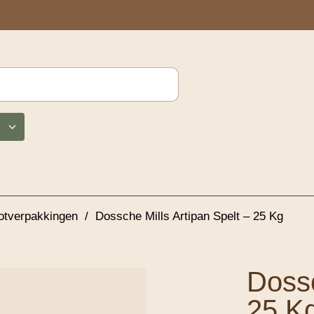
otverpakkingen
/
Dossche Mills Artipan Spelt – 25 Kg
Dossc
25 K