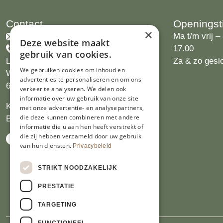
Contact
Openingst
×
info@limburgsbakwinkeltje.nl
Ma t/m vrij – 
Deze website maakt
+31455226693
17.00
gebruik van cookies.
Limburgs Bakwinkeltje
Za & zo gesl
We gebruiken cookies om inhoud en
Wijngaardsweg 16
advertenties te personaliseren en om ons
6412 PJ Heerlen
verkeer te analyseren. We delen ook
informatie over uw gebruik van onze site
KVK 14069470
met onze advertentie- en analysepartners,
die deze kunnen combineren met andere
BTW NL809913914.B01
informatie die u aan hen heeft verstrekt of
die zij hebben verzameld door uw gebruik
van hun diensten.
Privacybeleid
STRIKT NOODZAKELIJK
PRESTATIE
TARGETING
FUNCTIONEEL