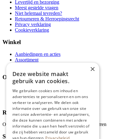
Levertijd en bezorging
Meest gestelde vragen
Niet helemaal tevreden?
Retourneren & Herroepingsrecht
Privacy verklaring
Cookieverklaring
Winkel
Aanbiedingen en acties
Assortiment
Thema's
×
Deze website maakt
Over ons
gebruik van cookies.
Wie zijn wij?
We gebruiken cookies om inhoud en
Recepten
advertenties te personaliseren en om ons
Tips
verkeer te analyseren. We delen ook
informatie over uw gebruik van onze site
Recensies
met onze advertentie- en analysepartners,
die deze kunnen combineren met andere
Onze klanten waarderen ons met 4.9 van de 5 sterren
informatie die u aan hen heeft verstrekt of
die zij hebben verzameld door uw gebruik
Schrijf je in voor onze nieuwsbrief
van hun diensten.
Privacybeleid