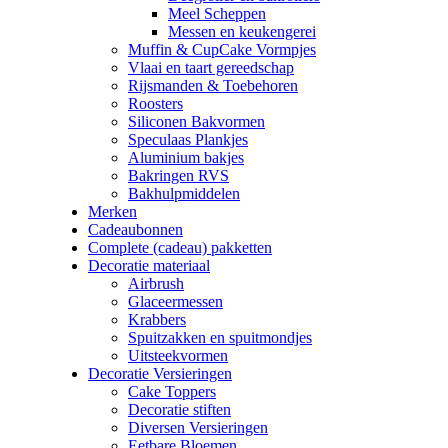
Meel Scheppen
Messen en keukengerei
Muffin & CupCake Vormpjes
Vlaai en taart gereedschap
Rijsmanden & Toebehoren
Roosters
Siliconen Bakvormen
Speculaas Plankjes
Aluminium bakjes
Bakringen RVS
Bakhulpmiddelen
Merken
Cadeaubonnen
Complete (cadeau) pakketten
Decoratie materiaal
Airbrush
Glaceermessen
Krabbers
Spuitzakken en spuitmondjes
Uitsteekvormen
Decoratie Versieringen
Cake Toppers
Decoratie stiften
Diversen Versieringen
Eetbare Bloemen