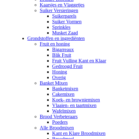
Kaarsjes en Vlaggetjes
Suiker Versieringen
Suikerparels
Suiker Vormen
Sprinkles
Musket Zaad
Grondstoffen en ingrediënten
Fruit en honing
Bigarreaux
Blik Fruit
Fruit Vulling Kant en Klaar
Gedroogd Fruit
Honing
Overig
Banket Mixen
Banketmixen
Cakemixen
Koek- en browniemixen
Vlaaien- en taartmixen
Wafelmixen
Brood Verbeteraars
Poeders
Alle Broodmixen
Kant en Klare Broodmixen
Broodmeel