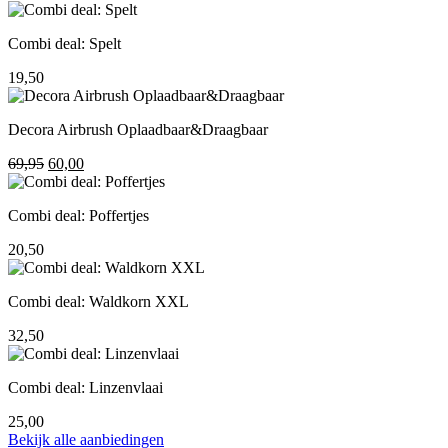
prijs
prijs
was:
is:
Combi deal: Spelt
195,00.
155,00.
19,50
Decora Airbrush Oplaadbaar&Draagbaar
Oorspronkelijke
Huidige
69,95
60,00
prijs
prijs
was:
is:
Combi deal: Poffertjes
69,95.
60,00.
20,50
Combi deal: Waldkorn XXL
32,50
Combi deal: Linzenvlaai
25,00
Bekijk alle aanbiedingen