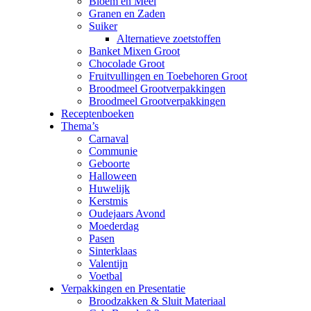
Bloem en Meel
Granen en Zaden
Suiker
Alternatieve zoetstoffen
Banket Mixen Groot
Chocolade Groot
Fruitvullingen en Toebehoren Groot
Broodmeel Grootverpakkingen
Broodmeel Grootverpakkingen
Receptenboeken
Thema’s
Carnaval
Communie
Geboorte
Halloween
Huwelijk
Kerstmis
Oudejaars Avond
Moederdag
Pasen
Sinterklaas
Valentijn
Voetbal
Verpakkingen en Presentatie
Broodzakken & Sluit Materiaal