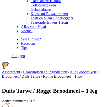
CakeBoards 0.3mm
Cellofaanzakken
Gebaksdozen
Kunststof Bewaar dozen
Taart en Vlaai Onderleggers
Taartonderleggers 1.2cm
Alles voor Vlaai
Voetbal
Wie zijn wij?
Recepten
Tips
Inloggen
Assortiment
/
Grondstoffen en ingrediënten
/
Alle Broodmixen
/
Broodmeel
/
Duits Tarwe / Rogge Broodmeel – 1 Kg
Duits Tarwe / Rogge Broodmeel – 1 Kg
Artikelnummer:
10159