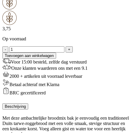
3,75
Op voorraad
Duits
-
+
Tarwe
Toevoegen aan winkelwagen
/
Voor 15:00 besteld, zelfde dag verstuurd
Rogge
Onze klanten waarderen ons met een 9.1
Broodmeel
-
2000 + artikelen uit voorraad leverbaar
1
Betaal achteraf met Klarna
Kg
aantal
BRC gecertificeerd
Beschrijving
Met deze ambachtelijke broodmix bak je eenvoudig een traditioneel
Duits tarwe-roggebrood met een volle smaak, stevige structuur en
een krokante korst. Voeg alleen gist en water toe voor een heerlijk