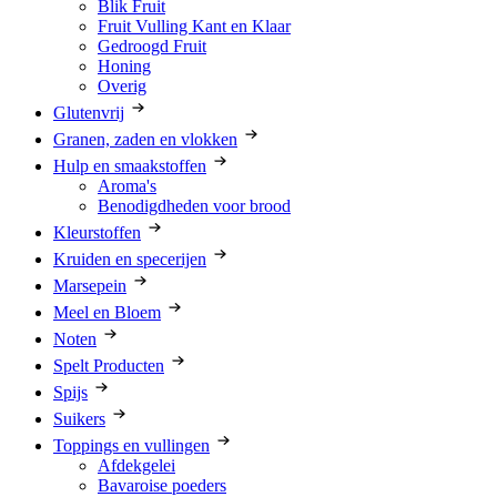
Blik Fruit
Fruit Vulling Kant en Klaar
Gedroogd Fruit
Honing
Overig
Glutenvrij
Granen, zaden en vlokken
Hulp en smaakstoffen
Aroma's
Benodigdheden voor brood
Kleurstoffen
Kruiden en specerijen
Marsepein
Meel en Bloem
Noten
Spelt Producten
Spijs
Suikers
Toppings en vullingen
Afdekgelei
Bavaroise poeders