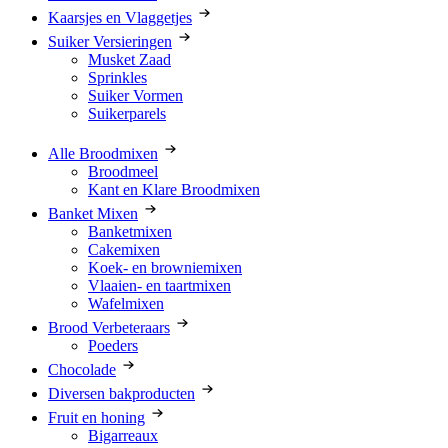
Kaarsjes en Vlaggetjes
Suiker Versieringen
Musket Zaad
Sprinkles
Suiker Vormen
Suikerparels
Alle Broodmixen
Broodmeel
Kant en Klare Broodmixen
Banket Mixen
Banketmixen
Cakemixen
Koek- en browniemixen
Vlaaien- en taartmixen
Wafelmixen
Brood Verbeteraars
Poeders
Chocolade
Diversen bakproducten
Fruit en honing
Bigarreaux