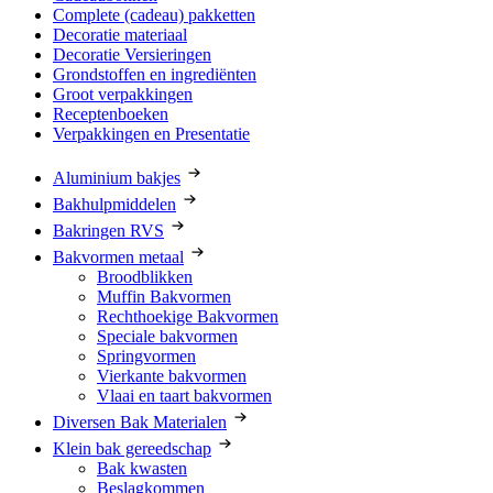
Complete (cadeau) pakketten
Decoratie materiaal
Decoratie Versieringen
Grondstoffen en ingrediënten
Groot verpakkingen
Receptenboeken
Verpakkingen en Presentatie
Aluminium bakjes
Bakhulpmiddelen
Bakringen RVS
Bakvormen metaal
Broodblikken
Muffin Bakvormen
Rechthoekige Bakvormen
Speciale bakvormen
Springvormen
Vierkante bakvormen
Vlaai en taart bakvormen
Diversen Bak Materialen
Klein bak gereedschap
Bak kwasten
Beslagkommen