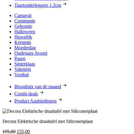
Taartonderleggers 1.2cm
Carnaval
Communie
Geboorte
Halloween
Huwelijk
Kerstmis
Moederdag
Oudejaars Avond
Pasen
Sinterklaas
Valentijn
Voetbal
Broodmix van de maand
Combi deals
Product Aanbiedingen
Decora Elektrische draaitafel met Siliconenplaat
Oorspronkelijke
Huidige
195,00
155,00