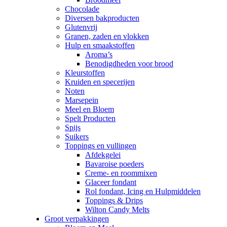
Chocolade
Diversen bakproducten
Glutenvrij
Granen, zaden en vlokken
Hulp en smaakstoffen
Aroma’s
Benodigdheden voor brood
Kleurstoffen
Kruiden en specerijen
Noten
Marsepein
Meel en Bloem
Spelt Producten
Spijs
Suikers
Toppings en vullingen
Afdekgelei
Bavaroise poeders
Creme- en roommixen
Glaceer fondant
Rol fondant, Icing en Hulpmiddelen
Toppings & Drips
Wilton Candy Melts
Groot verpakkingen