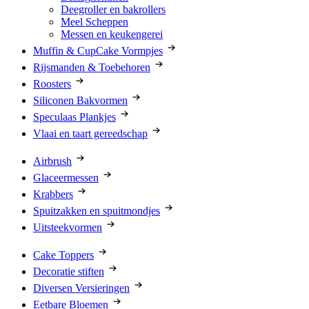
Deegroller en bakrollers
Meel Scheppen
Messen en keukengerei
Muffin & CupCake Vormpjes
Rijsmanden & Toebehoren
Roosters
Siliconen Bakvormen
Speculaas Plankjes
Vlaai en taart gereedschap
Airbrush
Glaceermessen
Krabbers
Spuitzakken en spuitmondjes
Uitsteekvormen
Cake Toppers
Decoratie stiften
Diversen Versieringen
Eetbare Bloemen