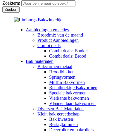
Zoekterm
Aanbiedingen en acties
Broodmix van de maand
Product Aanbiedingen
Combi deals
Combi deals: Banket
Combi deals: Brood
Bak materialen
Bakvormen metaal
Broodblikken
Springvormen
Muffin Bakvormen
Rechthoekige Bakvormen
Speciale bakvormen
Vierkante bakvormen
Vlaai en taart bakvormen
Diversen Bak Materialen
Klein bak gereedschap
Bak kwasten
Beslagkommen
Deegroller en bakrollers