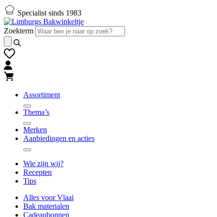
Naar
Naar
Specialist sinds 1983
hoofd-
footer
inhoud
gaan
Zoekterm
gaan
Assortiment
Thema’s
Merken
Aanbiedingen en acties
Wie zijn wij?
Recepten
Tips
Alles voor Vlaai
Bak materialen
Cadeaubonnen