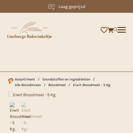
Laag geprijsd
×
Assortiment
/
Grondstoffen en ingrediënten
/
Alle Broodmixen
/
Broodmeel
/
Eiwit Broodmeel – 5 Kg