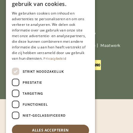
gebruik van cookies.
We gebruiken cookies om inhoud en
advertenties te personaliseren en om ons
verkeer te analyseren. We delen ook
informatie over uw gebruik van onze site
Al onze prijzen zijn incl. BTW
met onze advertentie- en analysepartners,
die deze kunnen combineren met andere
© Copyright 2026 Limburgs Bakwinkeltje |
Maatwerk
informatie die u aan hen heeft verstrekt of
website webmix
die zij hebben verzameld door uw gebruik
van hun diensten.
Privacybeleid
STRIKT NOODZAKELIJK
PRESTATIE
TARGETING
FUNCTIONEEL
NIET-GECLASSIFICEERD
ALLES ACCEPTEREN