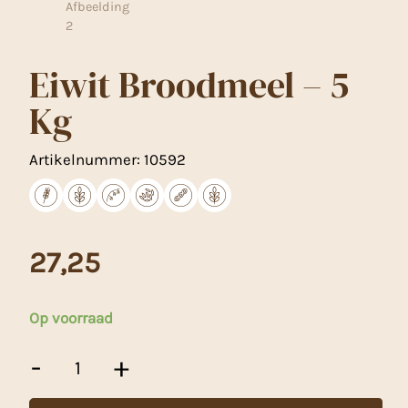
Eiwit Broodmeel – 5
Kg
Artikelnummer:
10592
27,25
Op voorraad
Eiwit
-
+
Broodmeel
-
5