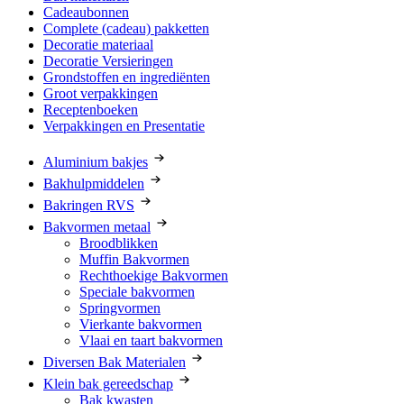
Cadeaubonnen
Complete (cadeau) pakketten
Decoratie materiaal
Decoratie Versieringen
Grondstoffen en ingrediënten
Groot verpakkingen
Receptenboeken
Verpakkingen en Presentatie
Aluminium bakjes
Bakhulpmiddelen
Bakringen RVS
Bakvormen metaal
Broodblikken
Muffin Bakvormen
Rechthoekige Bakvormen
Speciale bakvormen
Springvormen
Vierkante bakvormen
Vlaai en taart bakvormen
Diversen Bak Materialen
Klein bak gereedschap
Bak kwasten