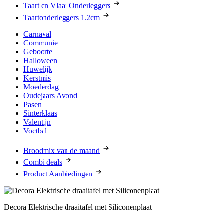
Taart en Vlaai Onderleggers
Taartonderleggers 1.2cm
Carnaval
Communie
Geboorte
Halloween
Huwelijk
Kerstmis
Moederdag
Oudejaars Avond
Pasen
Sinterklaas
Valentijn
Voetbal
Broodmix van de maand
Combi deals
Product Aanbiedingen
Decora Elektrische draaitafel met Siliconenplaat