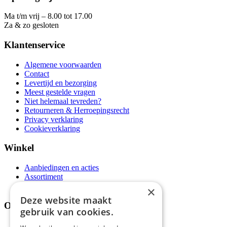
Ma t/m vrij – 8.00 tot 17.00
Za & zo gesloten
Klantenservice
Algemene voorwaarden
Contact
Levertijd en bezorging
Meest gestelde vragen
Niet helemaal tevreden?
Retourneren & Herroepingsrecht
Privacy verklaring
Cookieverklaring
Winkel
Aanbiedingen en acties
Assortiment
Thema's
×
Deze website maakt
Over ons
gebruik van cookies.
Wie zijn wij?