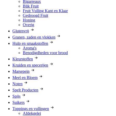
Bigarreaux
Blik Fruit
Fruit Vulling Kant en Klaar
Gedroogd Fruit
Honing
Overig
Glutenvrij
Granen, zaden en vlokken
Hulp en smaakstoffen
Aroma's
Benodigdheden voor brood
Kleurstoffen
Kruiden en specerijen
Marsepein
Meel en Bloem
Noten
Spelt Producten
Spijs
Suikers
Toppings en vullingen
Afdekgelei