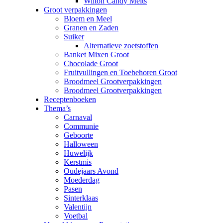
Wilton Candy Melts
Groot verpakkingen
Bloem en Meel
Granen en Zaden
Suiker
Alternatieve zoetstoffen
Banket Mixen Groot
Chocolade Groot
Fruitvullingen en Toebehoren Groot
Broodmeel Grootverpakkingen
Broodmeel Grootverpakkingen
Receptenboeken
Thema’s
Carnaval
Communie
Geboorte
Halloween
Huwelijk
Kerstmis
Oudejaars Avond
Moederdag
Pasen
Sinterklaas
Valentijn
Voetbal