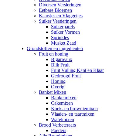
Diversen Versieringen
Eetbare Bloemen
Kaarsjes en Vlaggetjes
Suiker Versieringen
Suikerparels
Suiker Vormen
Sprinkles
Musket Zaad
Grondstoffen en ingrediënten
Fruit en honing
Bigarreaux
Blik Fruit
Fruit Vulling Kant en Klaar
Gedroogd Fruit
Honing
Overig
Banket Mixen
Banketmixen
Cakemixen
Koek- en browniemixen
Vlaaien- en taartmixen
Wafelmixen
Brood Verbeteraars
Poeders
Alle Broodmixen