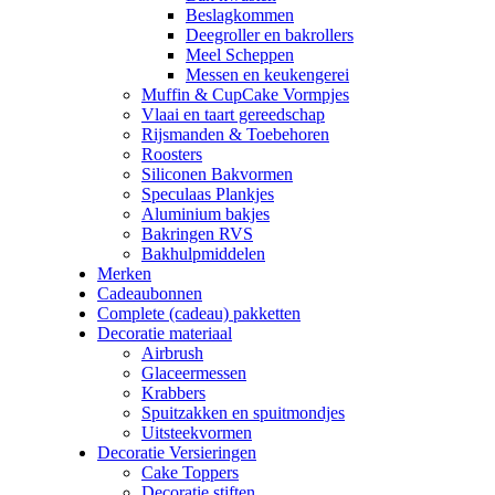
Beslagkommen
Deegroller en bakrollers
Meel Scheppen
Messen en keukengerei
Muffin & CupCake Vormpjes
Vlaai en taart gereedschap
Rijsmanden & Toebehoren
Roosters
Siliconen Bakvormen
Speculaas Plankjes
Aluminium bakjes
Bakringen RVS
Bakhulpmiddelen
Merken
Cadeaubonnen
Complete (cadeau) pakketten
Decoratie materiaal
Airbrush
Glaceermessen
Krabbers
Spuitzakken en spuitmondjes
Uitsteekvormen
Decoratie Versieringen
Cake Toppers
Decoratie stiften