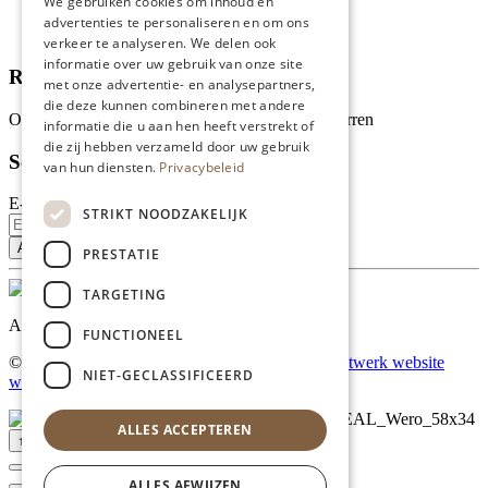
We gebruiken cookies om inhoud en
Recepten
advertenties te personaliseren en om ons
Tips
verkeer te analyseren. We delen ook
informatie over uw gebruik van onze site
Recensies
met onze advertentie- en analysepartners,
die deze kunnen combineren met andere
Onze klanten waarderen ons met 4.9 van de 5 sterren
informatie die u aan hen heeft verstrekt of
die zij hebben verzameld door uw gebruik
Schrijf je in voor onze nieuwsbrief
van hun diensten.
Privacybeleid
E-mailadres
STRIKT NOODZAKELIJK
PRESTATIE
TARGETING
Al onze prijzen zijn incl. BTW
FUNCTIONEEL
© Copyright 2026 Limburgs Bakwinkeltje |
Maatwerk website
NIET-GECLASSIFICEERD
webmix
ALLES ACCEPTEREN
↑ Top
ALLES AFWIJZEN