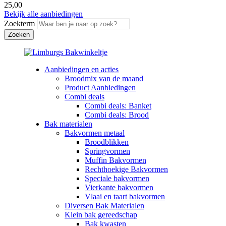
25,00
Bekijk alle aanbiedingen
Zoekterm
Aanbiedingen en acties
Broodmix van de maand
Product Aanbiedingen
Combi deals
Combi deals: Banket
Combi deals: Brood
Bak materialen
Bakvormen metaal
Broodblikken
Springvormen
Muffin Bakvormen
Rechthoekige Bakvormen
Speciale bakvormen
Vierkante bakvormen
Vlaai en taart bakvormen
Diversen Bak Materialen
Klein bak gereedschap
Bak kwasten