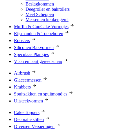
Beslagkommen
Deegroller en bakrollers
Meel Scheppen
Messen en keukengerei
Muffin & CupCake Vormpjes
Rijsmanden & Toebehoren
Roosters
Siliconen Bakvormen
Speculaas Plankjes
Vlaai en taart gereedschap
Airbrush
Glaceermessen
Krabbers
Spuitzakken en spuitmondjes
Uitsteekvormen
Cake Toppers
Decoratie stiften
Diversen Versieringen