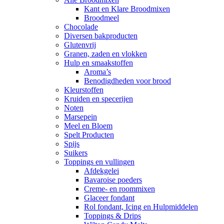
Kant en Klare Broodmixen
Broodmeel
Chocolade
Diversen bakproducten
Glutenvrij
Granen, zaden en vlokken
Hulp en smaakstoffen
Aroma’s
Benodigdheden voor brood
Kleurstoffen
Kruiden en specerijen
Noten
Marsepein
Meel en Bloem
Spelt Producten
Spijs
Suikers
Toppings en vullingen
Afdekgelei
Bavaroise poeders
Creme- en roommixen
Glaceer fondant
Rol fondant, Icing en Hulpmiddelen
Toppings & Drips