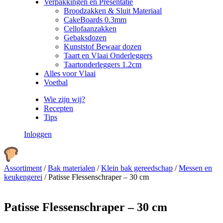
Verpakkingen en Presentatie
Broodzakken & Sluit Materiaal
CakeBoards 0.3mm
Cellofaanzakken
Gebaksdozen
Kunststof Bewaar dozen
Taart en Vlaai Onderleggers
Taartonderleggers 1.2cm
Alles voor Vlaai
Voetbal
Wie zijn wij?
Recepten
Tips
Inloggen
Assortiment
/
Bak materialen
/
Klein bak gereedschap
/
Messen en
keukengerei
/
Patisse Flessenschraper – 30 cm
Patisse Flessenschraper – 30 cm