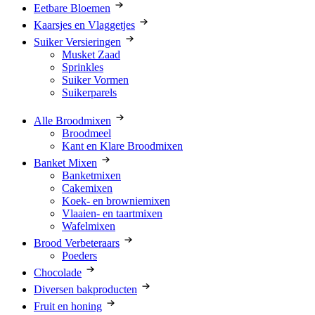
Eetbare Bloemen
Kaarsjes en Vlaggetjes
Suiker Versieringen
Musket Zaad
Sprinkles
Suiker Vormen
Suikerparels
Alle Broodmixen
Broodmeel
Kant en Klare Broodmixen
Banket Mixen
Banketmixen
Cakemixen
Koek- en browniemixen
Vlaaien- en taartmixen
Wafelmixen
Brood Verbeteraars
Poeders
Chocolade
Diversen bakproducten
Fruit en honing