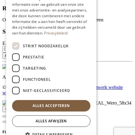
informatie over uw gebruik van onze site
Recensies
met onze advertentie- en analysepartners,
die deze kunnen combineren met andere
Onze klanten waarderen ons met 4.9 van de 5 sterren
informatie die u aan hen heeft verstrekt of
die zij hebben verzameld door uw gebruik
Schrijf je in voor onze nieuwsbrief
van hun diensten.
Privacybeleid
E-mailadres
STRIKT NOODZAKELIJK
PRESTATIE
TARGETING
Al onze prijzen zijn incl. BTW
FUNCTIONEEL
© Copyright 2026 Limburgs Bakwinkeltje |
Maatwerk website
NIET-GECLASSIFICEERD
webmix
ALLES ACCEPTEREN
↑ Top
ALLES AFWIJZEN
Filter
DETAILS WEERGEVEN