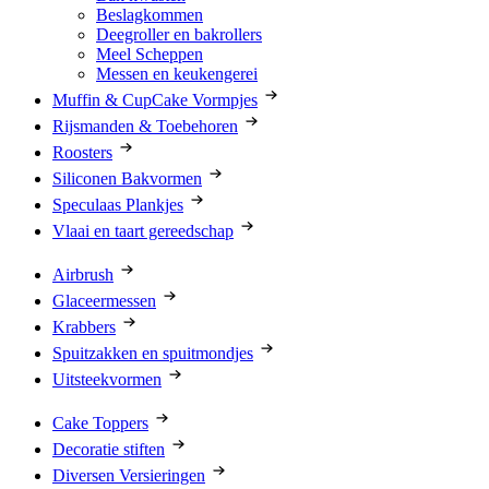
Beslagkommen
Deegroller en bakrollers
Meel Scheppen
Messen en keukengerei
Muffin & CupCake Vormpjes
Rijsmanden & Toebehoren
Roosters
Siliconen Bakvormen
Speculaas Plankjes
Vlaai en taart gereedschap
Airbrush
Glaceermessen
Krabbers
Spuitzakken en spuitmondjes
Uitsteekvormen
Cake Toppers
Decoratie stiften
Diversen Versieringen