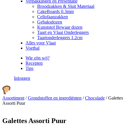
Verpakkingen en Presentatie
Broodzakken & Sluit Materiaal
CakeBoards 0.3mm
Cellofaanzakken
Gebaksdozen
Kunststof Bewaar dozen
Taart en Vlaai Onderleggers
Taartonderleggers 1.2cm
Alles voor Vlaai
Voetbal
Wie zijn wij?
Recepten
Tips
Inloggen
Assortiment
/
Grondstoffen en ingrediënten
/
Chocolade
/
Galettes
Assorti Puur
Galettes Assorti Puur