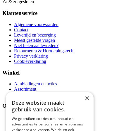
Za & zo gesloten
Klantenservice
Algemene voorwaarden
Contact
Levertijd en bezorging
Meest gestelde vragen
Niet helemaal tevreden?
Retourneren & Herroepingsrecht
Privacy verklaring
Cookieverklaring
Winkel
Aanbiedingen en acties
Assortiment
Thema's
×
Deze website maakt
Over ons
gebruik van cookies.
Wie zijn wij?
We gebruiken cookies om inhoud en
Recepten
advertenties te personaliseren en om ons
Tips
verkeer te analyseren. We delen ook