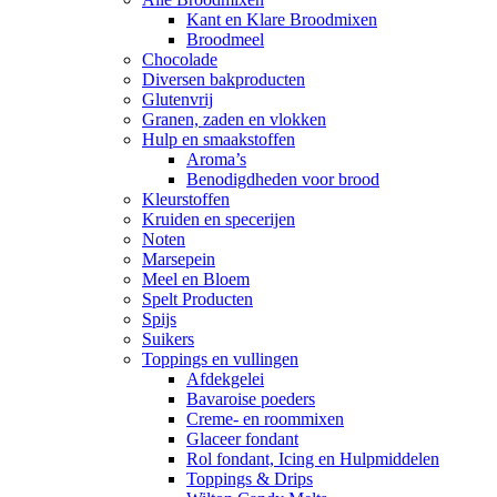
Kant en Klare Broodmixen
Broodmeel
Chocolade
Diversen bakproducten
Glutenvrij
Granen, zaden en vlokken
Hulp en smaakstoffen
Aroma’s
Benodigdheden voor brood
Kleurstoffen
Kruiden en specerijen
Noten
Marsepein
Meel en Bloem
Spelt Producten
Spijs
Suikers
Toppings en vullingen
Afdekgelei
Bavaroise poeders
Creme- en roommixen
Glaceer fondant
Rol fondant, Icing en Hulpmiddelen
Toppings & Drips