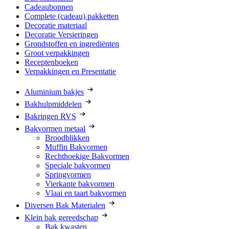
Cadeaubonnen
Complete (cadeau) pakketten
Decoratie materiaal
Decoratie Versieringen
Grondstoffen en ingrediënten
Groot verpakkingen
Receptenboeken
Verpakkingen en Presentatie
Aluminium bakjes
Bakhulpmiddelen
Bakringen RVS
Bakvormen metaal
Broodblikken
Muffin Bakvormen
Rechthoekige Bakvormen
Speciale bakvormen
Springvormen
Vierkante bakvormen
Vlaai en taart bakvormen
Diversen Bak Materialen
Klein bak gereedschap
Bak kwasten