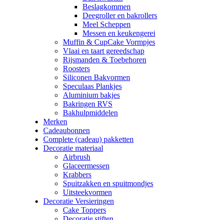
Beslagkommen
Deegroller en bakrollers
Meel Scheppen
Messen en keukengerei
Muffin & CupCake Vormpjes
Vlaai en taart gereedschap
Rijsmanden & Toebehoren
Roosters
Siliconen Bakvormen
Speculaas Plankjes
Aluminium bakjes
Bakringen RVS
Bakhulpmiddelen
Merken
Cadeaubonnen
Complete (cadeau) pakketten
Decoratie materiaal
Airbrush
Glaceermessen
Krabbers
Spuitzakken en spuitmondjes
Uitsteekvormen
Decoratie Versieringen
Cake Toppers
Decoratie stiften