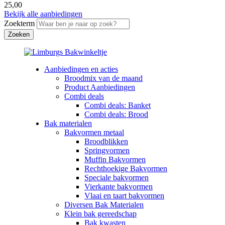
25,00
Bekijk alle aanbiedingen
Zoekterm
Aanbiedingen en acties
Broodmix van de maand
Product Aanbiedingen
Combi deals
Combi deals: Banket
Combi deals: Brood
Bak materialen
Bakvormen metaal
Broodblikken
Springvormen
Muffin Bakvormen
Rechthoekige Bakvormen
Speciale bakvormen
Vierkante bakvormen
Vlaai en taart bakvormen
Diversen Bak Materialen
Klein bak gereedschap
Bak kwasten