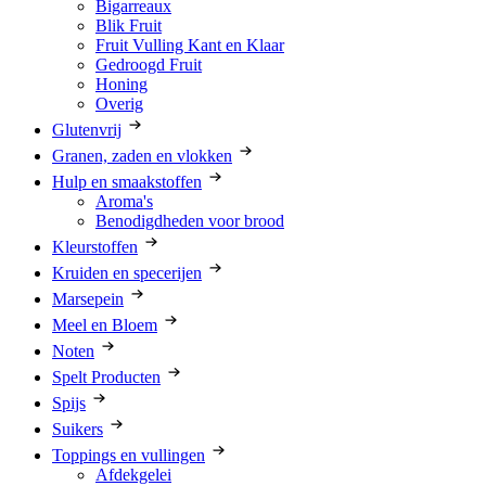
Bigarreaux
Blik Fruit
Fruit Vulling Kant en Klaar
Gedroogd Fruit
Honing
Overig
Glutenvrij
Granen, zaden en vlokken
Hulp en smaakstoffen
Aroma's
Benodigdheden voor brood
Kleurstoffen
Kruiden en specerijen
Marsepein
Meel en Bloem
Noten
Spelt Producten
Spijs
Suikers
Toppings en vullingen
Afdekgelei