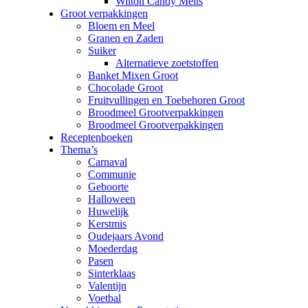
Wilton Candy Melts
Groot verpakkingen
Bloem en Meel
Granen en Zaden
Suiker
Alternatieve zoetstoffen
Banket Mixen Groot
Chocolade Groot
Fruitvullingen en Toebehoren Groot
Broodmeel Grootverpakkingen
Broodmeel Grootverpakkingen
Receptenboeken
Thema’s
Carnaval
Communie
Geboorte
Halloween
Huwelijk
Kerstmis
Oudejaars Avond
Moederdag
Pasen
Sinterklaas
Valentijn
Voetbal