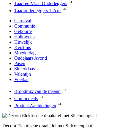
Taart en Vlaai Onderleggers
Taartonderleggers 1.2cm
Carnaval
Communie
Geboorte
Halloween
Huwelijk
Kerstmis
Moederdag
Oudejaars Avond
Pasen
Sinterklaas
Valentijn
Voetbal
Broodmix van de maand
Combi deals
Product Aanbiedingen
Decora Elektrische draaitafel met Siliconenplaat