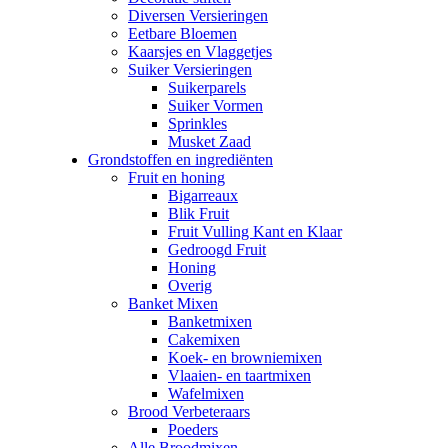
Diversen Versieringen
Eetbare Bloemen
Kaarsjes en Vlaggetjes
Suiker Versieringen
Suikerparels
Suiker Vormen
Sprinkles
Musket Zaad
Grondstoffen en ingrediënten
Fruit en honing
Bigarreaux
Blik Fruit
Fruit Vulling Kant en Klaar
Gedroogd Fruit
Honing
Overig
Banket Mixen
Banketmixen
Cakemixen
Koek- en browniemixen
Vlaaien- en taartmixen
Wafelmixen
Brood Verbeteraars
Poeders
Alle Broodmixen