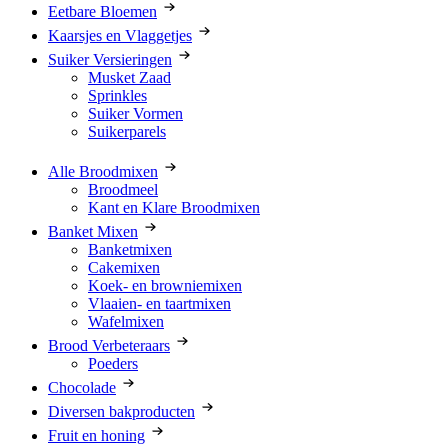
Eetbare Bloemen
Kaarsjes en Vlaggetjes
Suiker Versieringen
Musket Zaad
Sprinkles
Suiker Vormen
Suikerparels
Alle Broodmixen
Broodmeel
Kant en Klare Broodmixen
Banket Mixen
Banketmixen
Cakemixen
Koek- en browniemixen
Vlaaien- en taartmixen
Wafelmixen
Brood Verbeteraars
Poeders
Chocolade
Diversen bakproducten
Fruit en honing