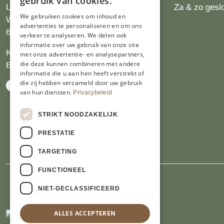
gebruik van cookies.
Limburgs Bakwinkeltje
Za & zo gesl
We gebruiken cookies om inhoud en
Wijngaardsweg 16
advertenties te personaliseren en om ons
6412 PJ Heerlen
verkeer te analyseren. We delen ook
informatie over uw gebruik van onze site
KVK 14069470
met onze advertentie- en analysepartners,
die deze kunnen combineren met andere
BTW NL809913914.B01
informatie die u aan hen heeft verstrekt of
die zij hebben verzameld door uw gebruik
van hun diensten.
Privacybeleid
STRIKT NOODZAKELIJK
PRESTATIE
TARGETING
FUNCTIONEEL
NIET-GECLASSIFICEERD
ALLES ACCEPTEREN