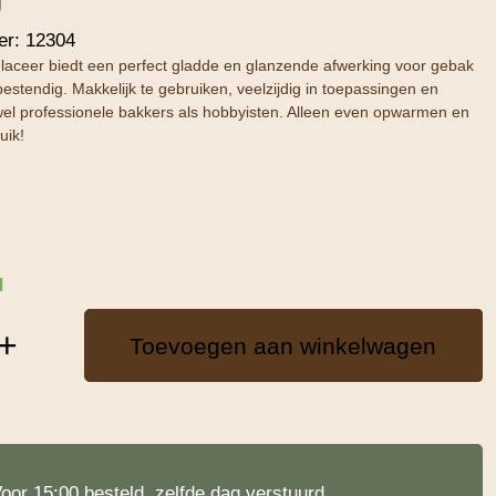
er:
12304
laceer biedt een perfect gladde en glanzende afwerking voor gebak
bestendig. Makkelijk te gebruiken, veelzijdig in toepassingen en
wel professionele bakkers als hobbyisten. Alleen even opwarmen en
uik!
d
+
Toevoegen aan winkelwagen
oor 15:00 besteld, zelfde dag verstuurd