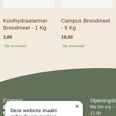
Koolhydraatarmer
Campus Broodmeel
Broodmeel - 1 Kg
- 5 Kg
3,85
19,50
Op voorraad
Op voorraad
Contact
Openingst
×
info@limburgsbakwinkeltje.nl
Ma t/m vrij – 
Deze website maakt
+31455226693
17.00