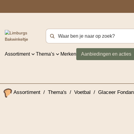
Zoekterm
Assortiment
Thema’s
Merken
Aanbiedingen en acties
Assortiment
/
Thema's
/
Voetbal
/
Glaceer Fondant