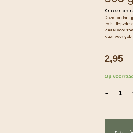
Artikelnumm
Deze fondant g
en is diepvries
ideaal voor zo
klaar voor gebr
2,95
Op voorraa
Glaceer
-
Fondant
Oranje
-
500
g
aantal
V