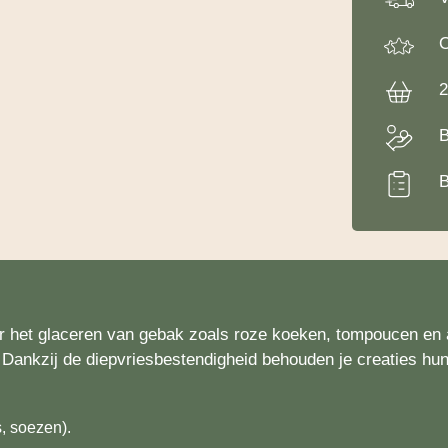
O
2
B
B
or het glaceren van gebak zoals roze koeken, tompoucen en 
Dankzij de diepvriesbestendigheid behouden je creaties hun 
, soezen).