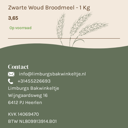
Zwarte Woud Broodmeel - 1 Kg
3,65
Op voorraad
Contact
info@limburgsbakwinkeltje.nl
+31455226693
Limburgs Bakwinkeltje
Wijngaardsweg 16
6412 PJ Heerlen
KVK 14069470
BTW NL809913914.B01