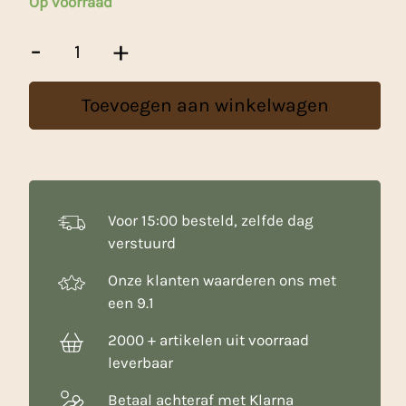
Op voorraad
Haverzemelen
-
+
Broodmeel
-
1
Toevoegen aan winkelwagen
Kg
aantal
Voor 15:00 besteld, zelfde dag
verstuurd
Onze klanten waarderen ons met
een 9.1
2000 + artikelen uit voorraad
leverbaar
Betaal achteraf met Klarna