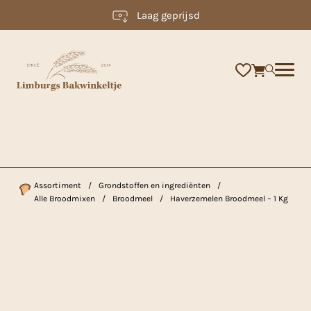
Laag geprijsd
×
Assortiment
/
Grondstoffen en ingrediënten
/
Alle Broodmixen
/
Broodmeel
/
Haverzemelen Broodmeel – 1 Kg