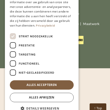
informatie over uw gebruik van onze site
met onze advertentie- en analysepartners,
die deze kunnen combineren met andere
Al onze prijzen zijn incl. BTW
informatie die u aan hen heeft verstrekt of
die zij hebben verzameld door uw gebruik
© Copyright 2026 Limburgs Bakwinkeltje |
Maatwerk
van hun diensten.
Privacybeleid
website webmix
STRIKT NOODZAKELIJK
PRESTATIE
TARGETING
FUNCTIONEEL
NIET-GECLASSIFICEERD
ALLES ACCEPTEREN
ALLES AFWIJZEN
↑ Top
DETAILS WEERGEVEN