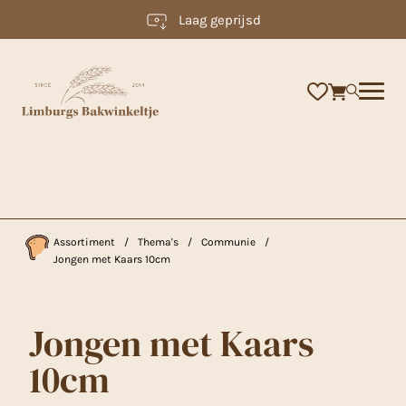
Laag geprijsd
×
Assortiment
/
Thema's
/
Communie
/
Jongen met Kaars 10cm
Jongen met Kaars
10cm