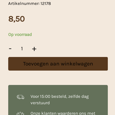
Artikelnummer:
12178
8,50
Op voorraad
Jongen
-
+
met
Kaars
10cm
Toevoegen aan winkelwagen
aantal
Voor 15:00 besteld, zelfde dag
verstuurd
Onze klanten waarderen ons met