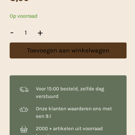
Op voorraad
Kaarsjes
-
+
Rood
Met
Houder(100)
Toevoegen aan winkelwagen
aantal
Voor 15:00 besteld, zelfde dag
verstuurd
Onze klanten waarderen ons met
een 9.1
2000 + artikelen uit voorraad