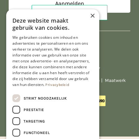
×
Deze website maakt
gebruik van cookies.
We gebruiken cookies om inhoud en
advertenties te personaliseren en om ons
verkeer te analyseren. We delen ook
informatie over uw gebruik van onze site
met onze advertentie- en analysepartners,
die deze kunnen combineren met andere
Al onze prijzen zijn incl. BTW
informatie die u aan hen heeft verstrekt of
die zij hebben verzameld door uw gebruik
© Copyright 2026 Limburgs Bakwinkeltje |
Maatwerk
van hun diensten.
Privacybeleid
website webmix
STRIKT NOODZAKELIJK
PRESTATIE
TARGETING
FUNCTIONEEL