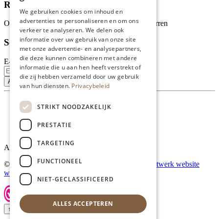
Recensies
We gebruiken cookies om inhoud en
advertenties te personaliseren en om ons
Onze klanten waarderen ons met 4.9 van de 5 sterren
verkeer te analyseren. We delen ook
informatie over uw gebruik van onze site
Schrijf je in voor onze nieuwsbrief
met onze advertentie- en analysepartners,
die deze kunnen combineren met andere
E-mailadres
informatie die u aan hen heeft verstrekt of
die zij hebben verzameld door uw gebruik
van hun diensten.
Privacybeleid
STRIKT NOODZAKELIJK
PRESTATIE
TARGETING
Al onze prijzen zijn incl. BTW
FUNCTIONEEL
© Copyright 2026 Limburgs Bakwinkeltje |
Maatwerk website
webmix
NIET-GECLASSIFICEERD
ALLES ACCEPTEREN
↑ Top