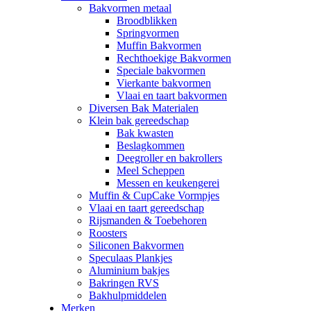
Bakvormen metaal
Broodblikken
Springvormen
Muffin Bakvormen
Rechthoekige Bakvormen
Speciale bakvormen
Vierkante bakvormen
Vlaai en taart bakvormen
Diversen Bak Materialen
Klein bak gereedschap
Bak kwasten
Beslagkommen
Deegroller en bakrollers
Meel Scheppen
Messen en keukengerei
Muffin & CupCake Vormpjes
Vlaai en taart gereedschap
Rijsmanden & Toebehoren
Roosters
Siliconen Bakvormen
Speculaas Plankjes
Aluminium bakjes
Bakringen RVS
Bakhulpmiddelen
Merken