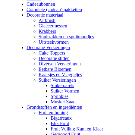
Cadeaubonnen
Complete (cadeau) pakketten
Decoratie materiaal
Airbrush
Glaceermessen
Krabbers
Spuitzakken en spuitmondjes
Uitsteekvormen
Decoratie Versieringen
Cake Toppers
Decoratie stiften
Diversen Versieringen
Eetbare Bloemen
Kaarsjes en Vlaggetjes
Suiker Versieringen
Suikerparels
Suiker Vormen
Sprinkles
Musket Zaad
Grondstoffen en ingrediënten
Fruit en honing
Bigarreaux
Blik Fruit
Fruit Vulling Kant en Klaar
Gedroogd Fruit