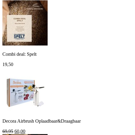
prijs
prijs
was:
is:
195,00.
155,00.
Combi deal: Spelt
19,50
Decora Airbrush Oplaadbaar&Draagbaar
Oorspronkelijke
Huidige
69,95
60,00