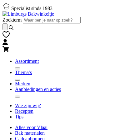
Naar
Naar
Specialist sinds 1983
hoofd-
footer
inhoud
gaan
Zoekterm
gaan
Assortiment
Thema’s
Merken
Aanbiedingen en acties
Wie zijn wij?
Recepten
Tips
Alles voor Vlaai
Bak materialen
Cadeaubonnen