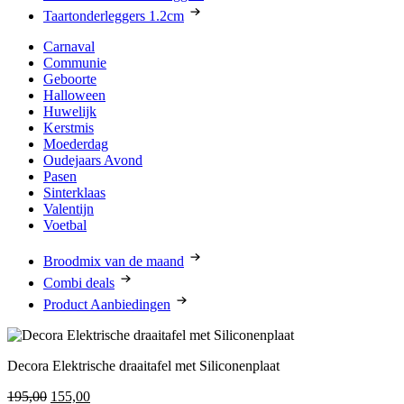
Taartonderleggers 1.2cm
Carnaval
Communie
Geboorte
Halloween
Huwelijk
Kerstmis
Moederdag
Oudejaars Avond
Pasen
Sinterklaas
Valentijn
Voetbal
Broodmix van de maand
Combi deals
Product Aanbiedingen
Decora Elektrische draaitafel met Siliconenplaat
Oorspronkelijke
Huidige
195,00
155,00