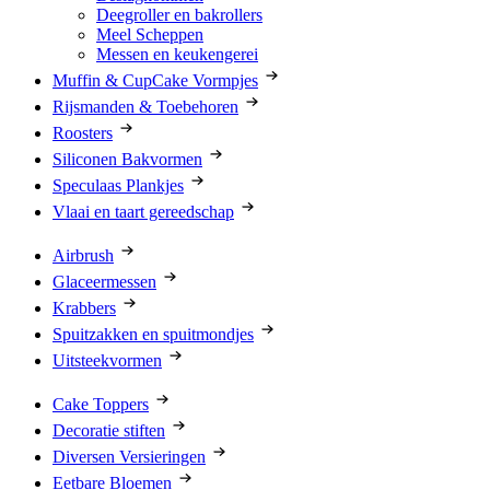
Deegroller en bakrollers
Meel Scheppen
Messen en keukengerei
Muffin & CupCake Vormpjes
Rijsmanden & Toebehoren
Roosters
Siliconen Bakvormen
Speculaas Plankjes
Vlaai en taart gereedschap
Airbrush
Glaceermessen
Krabbers
Spuitzakken en spuitmondjes
Uitsteekvormen
Cake Toppers
Decoratie stiften
Diversen Versieringen
Eetbare Bloemen