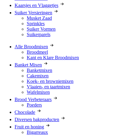
Kaarsjes en Vlaggetjes
Suiker Versieringen
Musket Zaad
Sprinkles
Suiker Vormen
Suikerparels
Alle Broodmixen
Broodmeel
Kant en Klare Broodmixen
Banket Mixen
Banketmixen
Cakemixen
Koek- en browniemixen
Vlaaien- en taartmixen
Wafelmixen
Brood Verbeteraars
Poeders
Chocolade
Diversen bakproducten
Fruit en honing
Bigarreaux