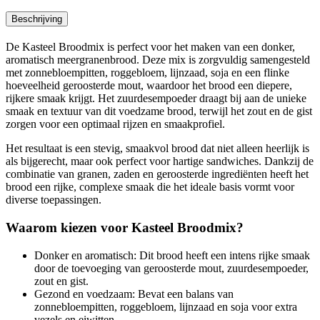
Beschrijving
De Kasteel Broodmix is perfect voor het maken van een donker,
aromatisch meergranenbrood. Deze mix is zorgvuldig samengesteld
met zonnebloempitten, roggebloem, lijnzaad, soja en een flinke
hoeveelheid geroosterde mout, waardoor het brood een diepere,
rijkere smaak krijgt. Het zuurdesempoeder draagt bij aan de unieke
smaak en textuur van dit voedzame brood, terwijl het zout en de gist
zorgen voor een optimaal rijzen en smaakprofiel.
Het resultaat is een stevig, smaakvol brood dat niet alleen heerlijk is
als bijgerecht, maar ook perfect voor hartige sandwiches. Dankzij de
combinatie van granen, zaden en geroosterde ingrediënten heeft het
brood een rijke, complexe smaak die het ideale basis vormt voor
diverse toepassingen.
Waarom kiezen voor Kasteel Broodmix?
Donker en aromatisch: Dit brood heeft een intens rijke smaak
door de toevoeging van geroosterde mout, zuurdesempoeder,
zout en gist.
Gezond en voedzaam: Bevat een balans van
zonnebloempitten, roggebloem, lijnzaad en soja voor extra
vezels en eiwitten.