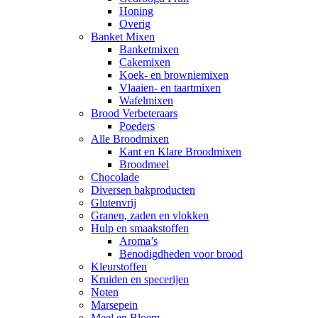
Honing
Overig
Banket Mixen
Banketmixen
Cakemixen
Koek- en browniemixen
Vlaaien- en taartmixen
Wafelmixen
Brood Verbeteraars
Poeders
Alle Broodmixen
Kant en Klare Broodmixen
Broodmeel
Chocolade
Diversen bakproducten
Glutenvrij
Granen, zaden en vlokken
Hulp en smaakstoffen
Aroma’s
Benodigdheden voor brood
Kleurstoffen
Kruiden en specerijen
Noten
Marsepein
Meel en Bloem