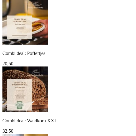
prijs
prijs
was:
is:
69,95.
60,00.
Combi deal: Poffertjes
20,50
Combi deal: Waldkorn XXL
32,50