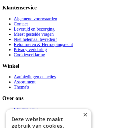
Klantenservice
Algemene voorwaarden
Contact
Levertijd en bezorging
Meest gestelde vragen
Niet helemaal tevreden?
Retourneren & Herroepingsrecht
Privacy verklaring
Cookieverklaring
Winkel
Aanbiedingen en acties
Assortiment
Thema's
Over ons
Wie zijn wij?
×
Recepten
Deze website maakt
Tips
gebruik van cookies.