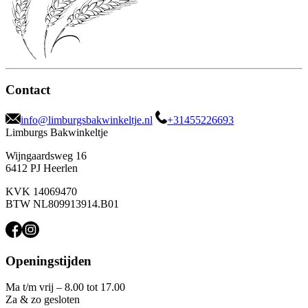
Contact
info@limburgsbakwinkeltje.nl
+31455226693
Limburgs Bakwinkeltje
Wijngaardsweg 16
6412 PJ Heerlen
KVK 14069470
BTW NL809913914.B01
Openingstijden
Ma t/m vrij – 8.00 tot 17.00
Za & zo gesloten