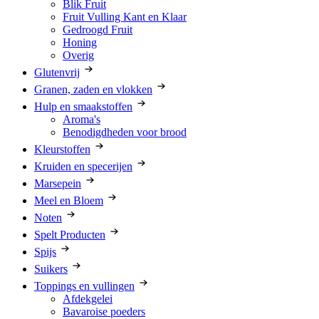
Blik Fruit
Fruit Vulling Kant en Klaar
Gedroogd Fruit
Honing
Overig
Glutenvrij
Granen, zaden en vlokken
Hulp en smaakstoffen
Aroma's
Benodigdheden voor brood
Kleurstoffen
Kruiden en specerijen
Marsepein
Meel en Bloem
Noten
Spelt Producten
Spijs
Suikers
Toppings en vullingen
Afdekgelei
Bavaroise poeders