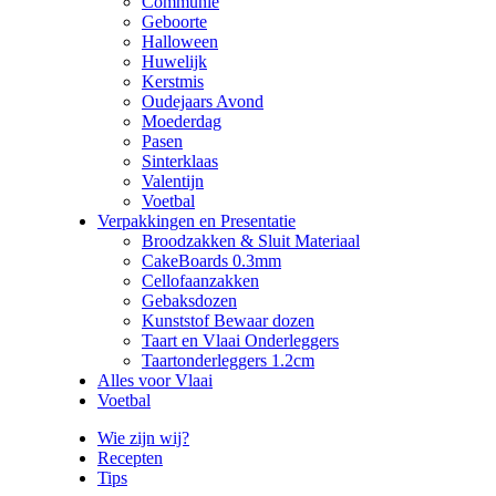
Communie
Geboorte
Halloween
Huwelijk
Kerstmis
Oudejaars Avond
Moederdag
Pasen
Sinterklaas
Valentijn
Voetbal
Verpakkingen en Presentatie
Broodzakken & Sluit Materiaal
CakeBoards 0.3mm
Cellofaanzakken
Gebaksdozen
Kunststof Bewaar dozen
Taart en Vlaai Onderleggers
Taartonderleggers 1.2cm
Alles voor Vlaai
Voetbal
Wie zijn wij?
Recepten
Tips