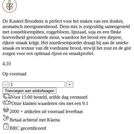
De Kasteel Broodmix is perfect voor het maken van een donker,
aromatisch meergranenbrood. Deze mix is zorgvuldig samengesteld
met zonnebloempitten, roggebloem, lijnzaad, soja en een flinke
hoeveelheid geroosterde mout, waardoor het brood een diepere,
rijkere smaak krijgt. Het zuurdesempoeder draagt bij aan de unieke
smaak en textuur van dit voedzame brood, terwijl het zout en de gist
zorgen voor een optimaal rijzen en smaakprofiel.
4,10
Op voorraad
Kasteel
-
+
Broodmeel
Toevoegen aan winkelwagen
-
Voor 15:00 besteld, zelfde dag verstuurd
1
Onze klanten waarderen ons met een 9.1
Kg
aantal
2000 + artikelen uit voorraad leverbaar
Betaal achteraf met Klarna
BRC gecertificeerd