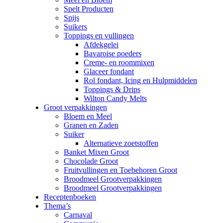
Spelt Producten
Spijs
Suikers
Toppings en vullingen
Afdekgelei
Bavaroise poeders
Creme- en roommixen
Glaceer fondant
Rol fondant, Icing en Hulpmiddelen
Toppings & Drips
Wilton Candy Melts
Groot verpakkingen
Bloem en Meel
Granen en Zaden
Suiker
Alternatieve zoetstoffen
Banket Mixen Groot
Chocolade Groot
Fruitvullingen en Toebehoren Groot
Broodmeel Grootverpakkingen
Broodmeel Grootverpakkingen
Receptenboeken
Thema’s
Carnaval