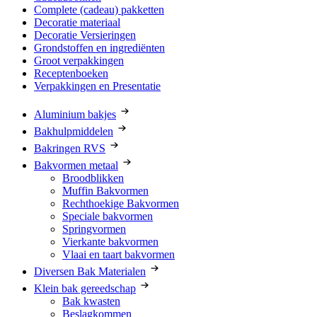
Complete (cadeau) pakketten
Decoratie materiaal
Decoratie Versieringen
Grondstoffen en ingrediënten
Groot verpakkingen
Receptenboeken
Verpakkingen en Presentatie
Aluminium bakjes
Bakhulpmiddelen
Bakringen RVS
Bakvormen metaal
Broodblikken
Muffin Bakvormen
Rechthoekige Bakvormen
Speciale bakvormen
Springvormen
Vierkante bakvormen
Vlaai en taart bakvormen
Diversen Bak Materialen
Klein bak gereedschap
Bak kwasten
Beslagkommen