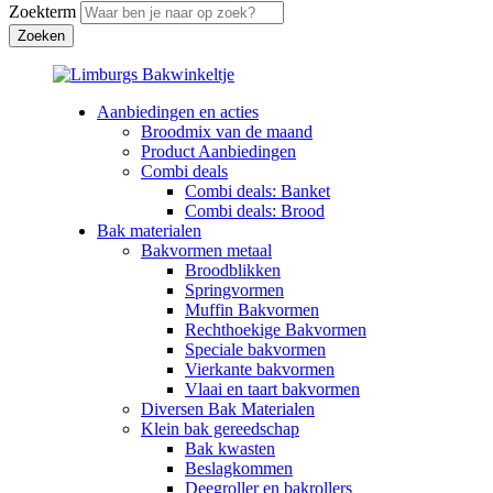
Zoekterm
Aanbiedingen en acties
Broodmix van de maand
Product Aanbiedingen
Combi deals
Combi deals: Banket
Combi deals: Brood
Bak materialen
Bakvormen metaal
Broodblikken
Springvormen
Muffin Bakvormen
Rechthoekige Bakvormen
Speciale bakvormen
Vierkante bakvormen
Vlaai en taart bakvormen
Diversen Bak Materialen
Klein bak gereedschap
Bak kwasten
Beslagkommen
Deegroller en bakrollers