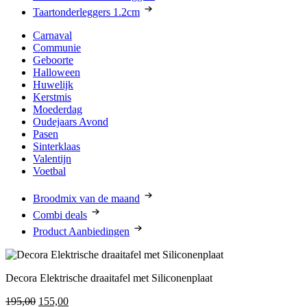
Taartonderleggers 1.2cm
Carnaval
Communie
Geboorte
Halloween
Huwelijk
Kerstmis
Moederdag
Oudejaars Avond
Pasen
Sinterklaas
Valentijn
Voetbal
Broodmix van de maand
Combi deals
Product Aanbiedingen
Decora Elektrische draaitafel met Siliconenplaat
Oorspronkelijke
Huidige
195,00
155,00