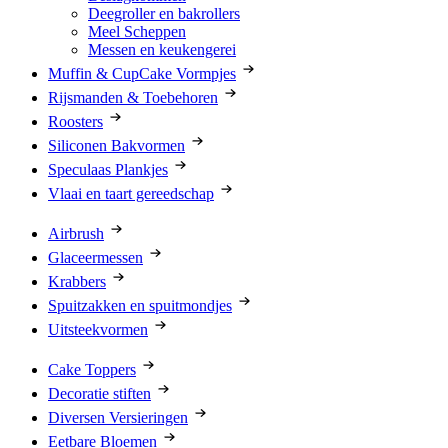
Deegroller en bakrollers
Meel Scheppen
Messen en keukengerei
Muffin & CupCake Vormpjes
Rijsmanden & Toebehoren
Roosters
Siliconen Bakvormen
Speculaas Plankjes
Vlaai en taart gereedschap
Airbrush
Glaceermessen
Krabbers
Spuitzakken en spuitmondjes
Uitsteekvormen
Cake Toppers
Decoratie stiften
Diversen Versieringen
Eetbare Bloemen