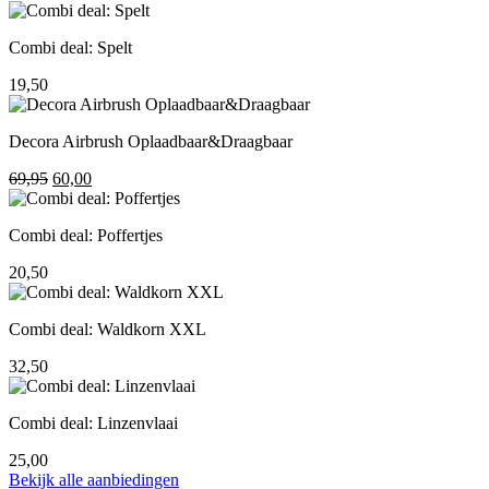
prijs
prijs
was:
is:
Combi deal: Spelt
195,00.
155,00.
19,50
Decora Airbrush Oplaadbaar&Draagbaar
Oorspronkelijke
Huidige
69,95
60,00
prijs
prijs
was:
is:
Combi deal: Poffertjes
69,95.
60,00.
20,50
Combi deal: Waldkorn XXL
32,50
Combi deal: Linzenvlaai
25,00
Bekijk alle aanbiedingen