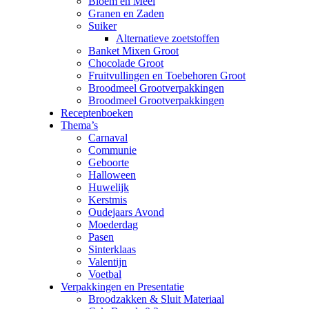
Bloem en Meel
Granen en Zaden
Suiker
Alternatieve zoetstoffen
Banket Mixen Groot
Chocolade Groot
Fruitvullingen en Toebehoren Groot
Broodmeel Grootverpakkingen
Broodmeel Grootverpakkingen
Receptenboeken
Thema’s
Carnaval
Communie
Geboorte
Halloween
Huwelijk
Kerstmis
Oudejaars Avond
Moederdag
Pasen
Sinterklaas
Valentijn
Voetbal
Verpakkingen en Presentatie
Broodzakken & Sluit Materiaal