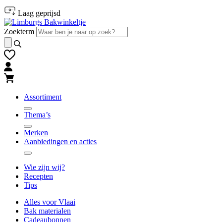
Naar
Naar
Laag geprijsd
hoofd-
footer
inhoud
gaan
Zoekterm
gaan
Assortiment
Thema’s
Merken
Aanbiedingen en acties
Wie zijn wij?
Recepten
Tips
Alles voor Vlaai
Bak materialen
Cadeaubonnen