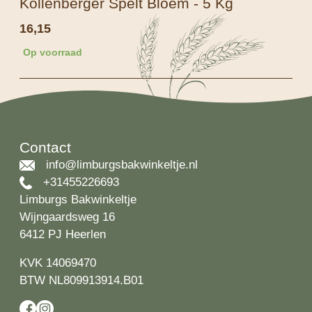
Kollenberger Spelt Bloem - 5 Kg
16,15
Op voorraad
Contact
info@limburgsbakwinkeltje.nl
+31455226693
Limburgs Bakwinkeltje
Wijngaardsweg 16
6412 PJ Heerlen
KVK 14069470
BTW NL809913914.B01