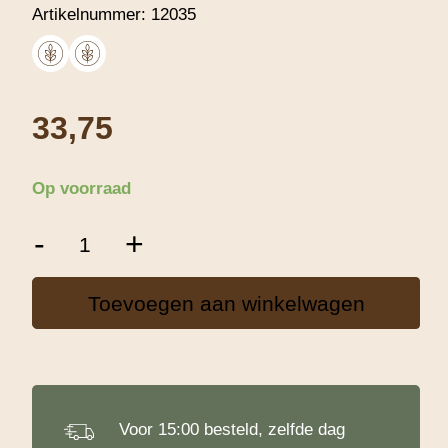
Artikelnummer:
12035
33,75
Op voorraad
Koopmans
-
+
Roggebloem
00
Luxe
Toevoegen aan winkelwagen
-
25
Kg
aantal
Voor 15:00 besteld, zelfde dag