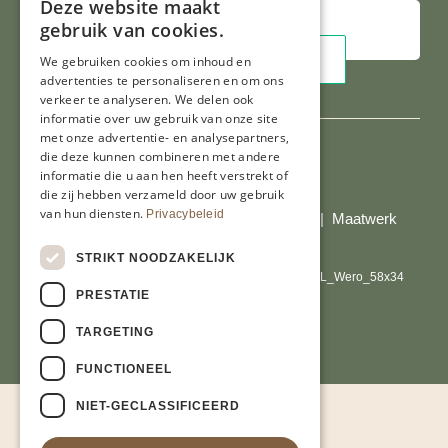
Deze website maakt
gebruik van cookies.
We gebruiken cookies om inhoud en
advertenties te personaliseren en om ons
verkeer te analyseren. We delen ook
informatie over uw gebruik van onze site
met onze advertentie- en analysepartners,
die deze kunnen combineren met andere
informatie die u aan hen heeft verstrekt of
Al onze prijzen zijn incl. BTW
die zij hebben verzameld door uw gebruik
van hun diensten.
Privacybeleid
© Copyright 2026 Limburgs Bakwinkeltje |
Maatwerk
website webmix
STRIKT NOODZAKELIJK
PRESTATIE
TARGETING
FUNCTIONEEL
NIET-GECLASSIFICEERD