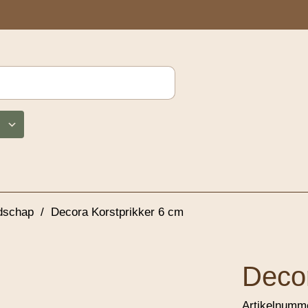
edschap
/
Decora Korstprikker 6 cm
Decor
Artikelnumm