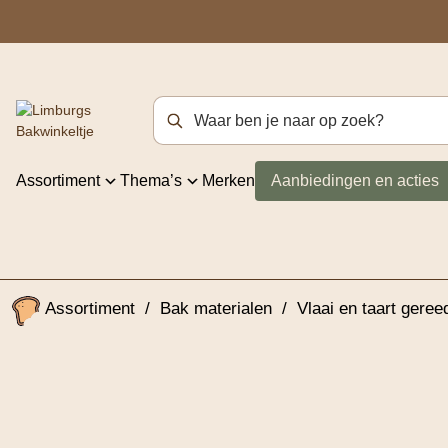
Zoekterm
Assortiment
Thema’s
Merken
Aanbiedingen en acties
Assortiment
/
Bak materialen
/
Vlaai en taart gere