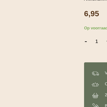
6,95
Op voorraa
Decora
-
Korstprikker
6
cm
aantal
V
O
2
B