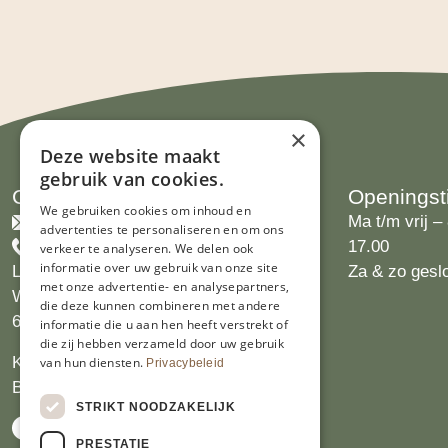
×
Deze website maakt
gebruik van cookies.
Contact
Openingst
We gebruiken cookies om inhoud en
info@limburgsbakwinkeltje.nl
Ma t/m vrij – 
advertenties te personaliseren en om ons
+31455226693
17.00
verkeer te analyseren. We delen ook
informatie over uw gebruik van onze site
Limburgs Bakwinkeltje
Za & zo gesl
met onze advertentie- en analysepartners,
Wijngaardsweg 16
die deze kunnen combineren met andere
6412 PJ Heerlen
informatie die u aan hen heeft verstrekt of
die zij hebben verzameld door uw gebruik
KVK 14069470
van hun diensten.
Privacybeleid
BTW NL809913914.B01
STRIKT NOODZAKELIJK
PRESTATIE