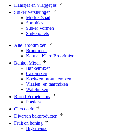
Kaarsjes en Vlaggetjes
Suiker Versieringen
Musket Zaad
Sprinkles
Suiker Vormen
Suikerparels
Alle Broodmixen
Broodmeel
Kant en Klare Broodmixen
Banket Mixen
Banketmixen
Cakemixen
Koek- en browniemixen
Vlaaien- en taartmixen
Wafelmixen
Brood Verbeteraars
Poeders
Chocolade
Diversen bakproducten
Fruit en honing
Bigarreaux