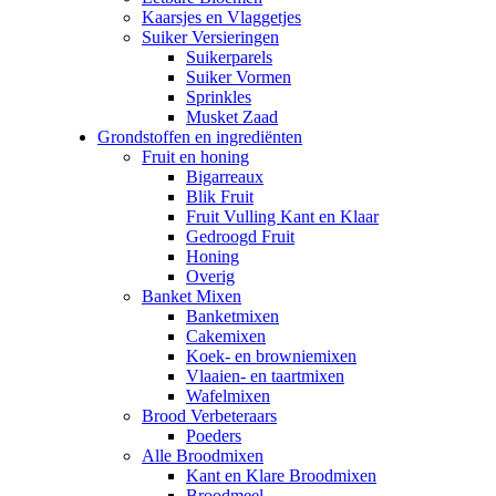
Kaarsjes en Vlaggetjes
Suiker Versieringen
Suikerparels
Suiker Vormen
Sprinkles
Musket Zaad
Grondstoffen en ingrediënten
Fruit en honing
Bigarreaux
Blik Fruit
Fruit Vulling Kant en Klaar
Gedroogd Fruit
Honing
Overig
Banket Mixen
Banketmixen
Cakemixen
Koek- en browniemixen
Vlaaien- en taartmixen
Wafelmixen
Brood Verbeteraars
Poeders
Alle Broodmixen
Kant en Klare Broodmixen
Broodmeel