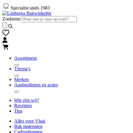
Naar
Naar
Specialist sinds 1983
hoofd-
footer
inhoud
gaan
Zoekterm
gaan
Assortiment
Thema’s
Merken
Aanbiedingen en acties
Wie zijn wij?
Recepten
Tips
Alles voor Vlaai
Bak materialen
Cadeaubonnen