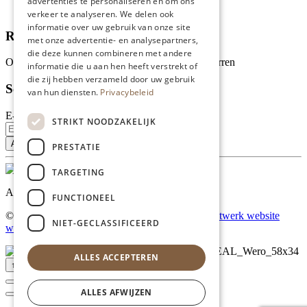
advertenties te personaliseren en om ons
Tips
verkeer te analyseren. We delen ook
informatie over uw gebruik van onze site
Recensies
met onze advertentie- en analysepartners,
die deze kunnen combineren met andere
Onze klanten waarderen ons met 4.9 van de 5 sterren
informatie die u aan hen heeft verstrekt of
die zij hebben verzameld door uw gebruik
Schrijf je in voor onze nieuwsbrief
van hun diensten.
Privacybeleid
E-mailadres
STRIKT NOODZAKELIJK
PRESTATIE
TARGETING
Al onze prijzen zijn incl. BTW
FUNCTIONEEL
© Copyright 2026 Limburgs Bakwinkeltje |
Maatwerk website
NIET-GECLASSIFICEERD
webmix
ALLES ACCEPTEREN
↑ Top
ALLES AFWIJZEN