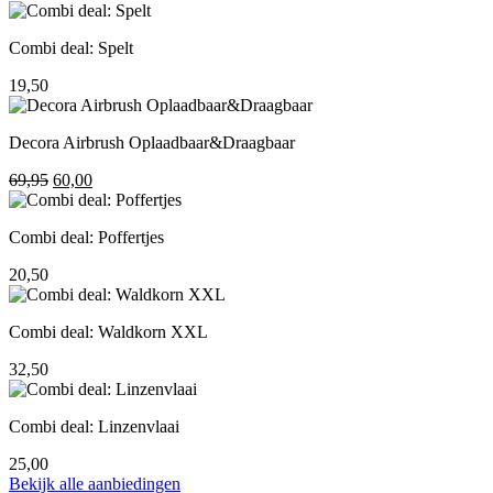
prijs
prijs
was:
is:
Combi deal: Spelt
195,00.
155,00.
19,50
Decora Airbrush Oplaadbaar&Draagbaar
Oorspronkelijke
Huidige
69,95
60,00
prijs
prijs
was:
is:
Combi deal: Poffertjes
69,95.
60,00.
20,50
Combi deal: Waldkorn XXL
32,50
Combi deal: Linzenvlaai
25,00
Bekijk alle aanbiedingen