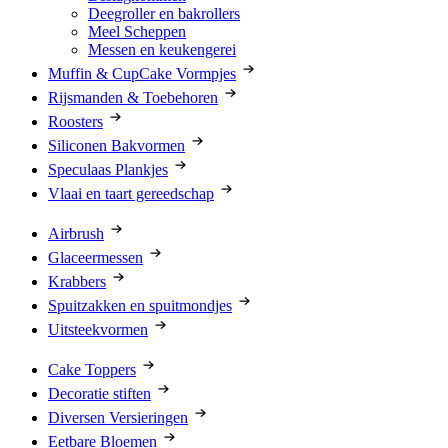
Deegroller en bakrollers
Meel Scheppen
Messen en keukengerei
Muffin & CupCake Vormpjes
Rijsmanden & Toebehoren
Roosters
Siliconen Bakvormen
Speculaas Plankjes
Vlaai en taart gereedschap
Airbrush
Glaceermessen
Krabbers
Spuitzakken en spuitmondjes
Uitsteekvormen
Cake Toppers
Decoratie stiften
Diversen Versieringen
Eetbare Bloemen