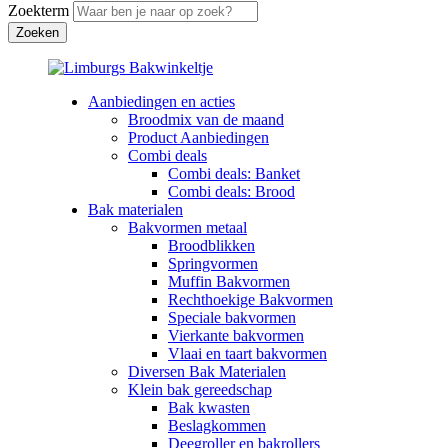
Zoekterm
Aanbiedingen en acties
Broodmix van de maand
Product Aanbiedingen
Combi deals
Combi deals: Banket
Combi deals: Brood
Bak materialen
Bakvormen metaal
Broodblikken
Springvormen
Muffin Bakvormen
Rechthoekige Bakvormen
Speciale bakvormen
Vierkante bakvormen
Vlaai en taart bakvormen
Diversen Bak Materialen
Klein bak gereedschap
Bak kwasten
Beslagkommen
Deegroller en bakrollers