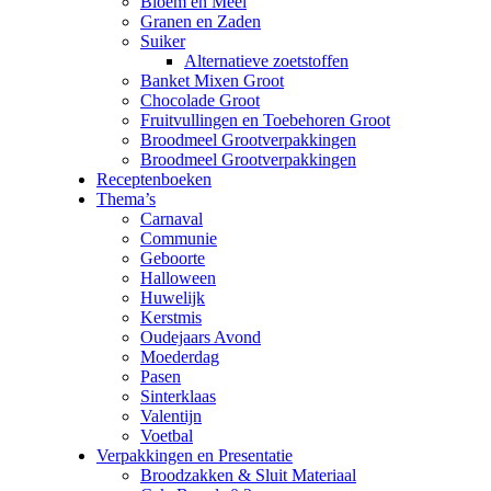
Bloem en Meel
Granen en Zaden
Suiker
Alternatieve zoetstoffen
Banket Mixen Groot
Chocolade Groot
Fruitvullingen en Toebehoren Groot
Broodmeel Grootverpakkingen
Broodmeel Grootverpakkingen
Receptenboeken
Thema’s
Carnaval
Communie
Geboorte
Halloween
Huwelijk
Kerstmis
Oudejaars Avond
Moederdag
Pasen
Sinterklaas
Valentijn
Voetbal
Verpakkingen en Presentatie
Broodzakken & Sluit Materiaal