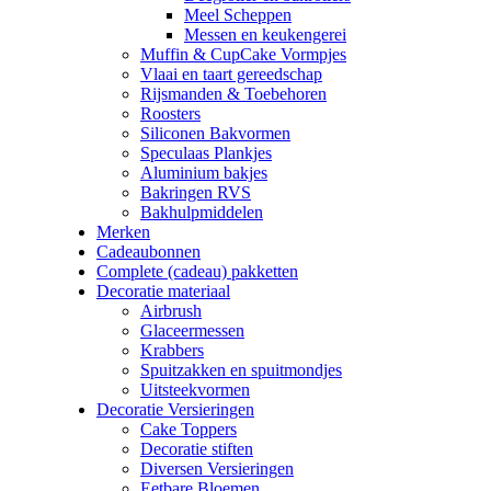
Meel Scheppen
Messen en keukengerei
Muffin & CupCake Vormpjes
Vlaai en taart gereedschap
Rijsmanden & Toebehoren
Roosters
Siliconen Bakvormen
Speculaas Plankjes
Aluminium bakjes
Bakringen RVS
Bakhulpmiddelen
Merken
Cadeaubonnen
Complete (cadeau) pakketten
Decoratie materiaal
Airbrush
Glaceermessen
Krabbers
Spuitzakken en spuitmondjes
Uitsteekvormen
Decoratie Versieringen
Cake Toppers
Decoratie stiften
Diversen Versieringen
Eetbare Bloemen