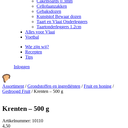
CakeBoards 0.3mm
Cellofaanzakken
Gebaksdozen
Kunststof Bewaar dozen
Taart en Vlaai Onderleggers
Taartonderleggers 1.2cm
Alles voor Vlaai
Voetbal
Wie zijn wij?
Recepten
Tips
Inloggen
Assortiment
/
Grondstoffen en ingrediënten
/
Fruit en honing
/
Gedroogd Fruit
/
Krenten – 500 g
Krenten – 500 g
Artikelnummer:
10110
4,50