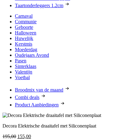
Taartonderleggers 1.2cm
Carnaval
Communie
Geboorte
Halloween
Huwelijk
Kerstmis
Moederdag
Oudejaars Avond
Pasen
Sinterklaas
Valentijn
Voetbal
Broodmix van de maand
Combi deals
Product Aanbiedingen
Decora Elektrische draaitafel met Siliconenplaat
Oorspronkelijke
Huidige
195,00
155,00