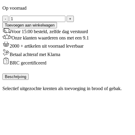
Op voorraad
Krenten
-
+
-
Toevoegen aan winkelwagen
500
Voor 15:00 besteld, zelfde dag verstuurd
g
Onze klanten waarderen ons met een 9.1
aantal
2000 + artikelen uit voorraad leverbaar
Betaal achteraf met Klarna
BRC gecertificeerd
Beschrijving
Selectief uitgezochte krenten als toevoeging in brood of gebak.