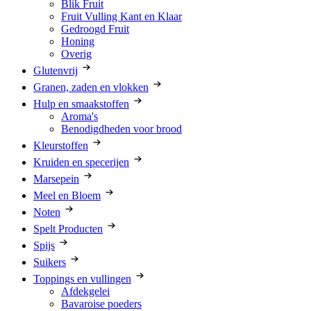
Blik Fruit
Fruit Vulling Kant en Klaar
Gedroogd Fruit
Honing
Overig
Glutenvrij
Granen, zaden en vlokken
Hulp en smaakstoffen
Aroma's
Benodigdheden voor brood
Kleurstoffen
Kruiden en specerijen
Marsepein
Meel en Bloem
Noten
Spelt Producten
Spijs
Suikers
Toppings en vullingen
Afdekgelei
Bavaroise poeders