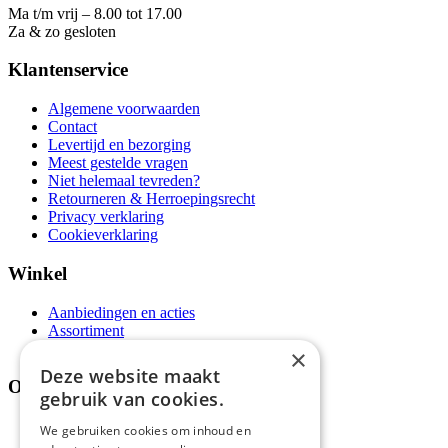
Ma t/m vrij – 8.00 tot 17.00
Za & zo gesloten
Klantenservice
Algemene voorwaarden
Contact
Levertijd en bezorging
Meest gestelde vragen
Niet helemaal tevreden?
Retourneren & Herroepingsrecht
Privacy verklaring
Cookieverklaring
Winkel
Aanbiedingen en acties
Assortiment
Thema's
×
Deze website maakt
Over ons
gebruik van cookies.
Wie zijn wij?
We gebruiken cookies om inhoud en
Recepten