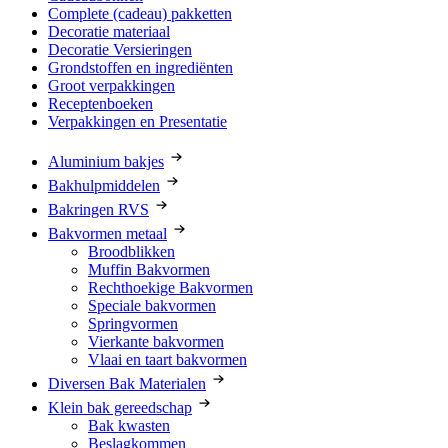
Complete (cadeau) pakketten
Decoratie materiaal
Decoratie Versieringen
Grondstoffen en ingrediënten
Groot verpakkingen
Receptenboeken
Verpakkingen en Presentatie
Aluminium bakjes
Bakhulpmiddelen
Bakringen RVS
Bakvormen metaal
Broodblikken
Muffin Bakvormen
Rechthoekige Bakvormen
Speciale bakvormen
Springvormen
Vierkante bakvormen
Vlaai en taart bakvormen
Diversen Bak Materialen
Klein bak gereedschap
Bak kwasten
Beslagkommen