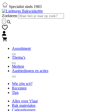
Naar
Naar
Specialist sinds 1983
hoofd-
footer
inhoud
gaan
Zoekterm
gaan
Assortiment
Thema’s
Merken
Aanbiedingen en acties
Wie zijn wij?
Recepten
Tips
Alles voor Vlaai
Bak materialen
Cadeaubonnen