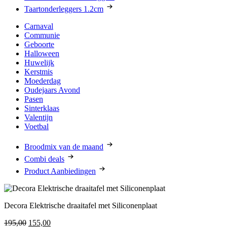
Taartonderleggers 1.2cm
Carnaval
Communie
Geboorte
Halloween
Huwelijk
Kerstmis
Moederdag
Oudejaars Avond
Pasen
Sinterklaas
Valentijn
Voetbal
Broodmix van de maand
Combi deals
Product Aanbiedingen
Decora Elektrische draaitafel met Siliconenplaat
Oorspronkelijke
Huidige
195,00
155,00