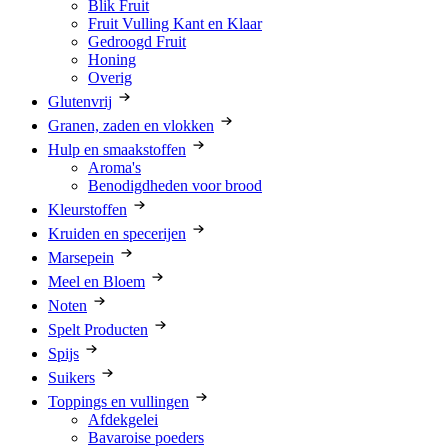
Blik Fruit
Fruit Vulling Kant en Klaar
Gedroogd Fruit
Honing
Overig
Glutenvrij
Granen, zaden en vlokken
Hulp en smaakstoffen
Aroma's
Benodigdheden voor brood
Kleurstoffen
Kruiden en specerijen
Marsepein
Meel en Bloem
Noten
Spelt Producten
Spijs
Suikers
Toppings en vullingen
Afdekgelei
Bavaroise poeders