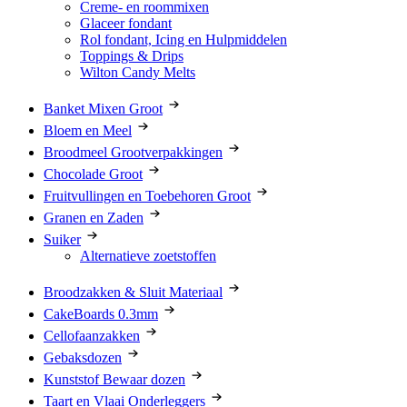
Creme- en roommixen
Glaceer fondant
Rol fondant, Icing en Hulpmiddelen
Toppings & Drips
Wilton Candy Melts
Banket Mixen Groot
Bloem en Meel
Broodmeel Grootverpakkingen
Chocolade Groot
Fruitvullingen en Toebehoren Groot
Granen en Zaden
Suiker
Alternatieve zoetstoffen
Broodzakken & Sluit Materiaal
CakeBoards 0.3mm
Cellofaanzakken
Gebaksdozen
Kunststof Bewaar dozen
Taart en Vlaai Onderleggers