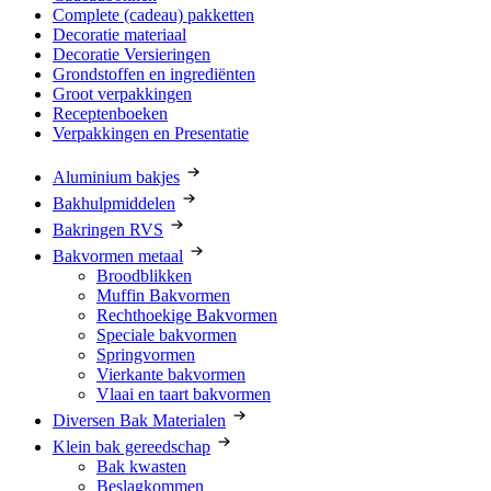
Complete (cadeau) pakketten
Decoratie materiaal
Decoratie Versieringen
Grondstoffen en ingrediënten
Groot verpakkingen
Receptenboeken
Verpakkingen en Presentatie
Aluminium bakjes
Bakhulpmiddelen
Bakringen RVS
Bakvormen metaal
Broodblikken
Muffin Bakvormen
Rechthoekige Bakvormen
Speciale bakvormen
Springvormen
Vierkante bakvormen
Vlaai en taart bakvormen
Diversen Bak Materialen
Klein bak gereedschap
Bak kwasten
Beslagkommen