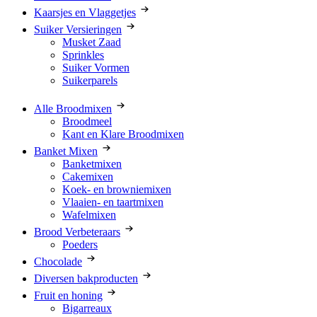
Kaarsjes en Vlaggetjes
Suiker Versieringen
Musket Zaad
Sprinkles
Suiker Vormen
Suikerparels
Alle Broodmixen
Broodmeel
Kant en Klare Broodmixen
Banket Mixen
Banketmixen
Cakemixen
Koek- en browniemixen
Vlaaien- en taartmixen
Wafelmixen
Brood Verbeteraars
Poeders
Chocolade
Diversen bakproducten
Fruit en honing
Bigarreaux