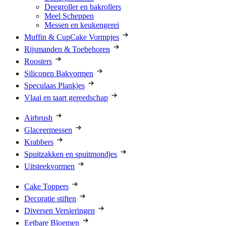
Deegroller en bakrollers
Meel Scheppen
Messen en keukengerei
Muffin & CupCake Vormpjes
Rijsmanden & Toebehoren
Roosters
Siliconen Bakvormen
Speculaas Plankjes
Vlaai en taart gereedschap
Airbrush
Glaceermessen
Krabbers
Spuitzakken en spuitmondjes
Uitsteekvormen
Cake Toppers
Decoratie stiften
Diversen Versieringen
Eetbare Bloemen