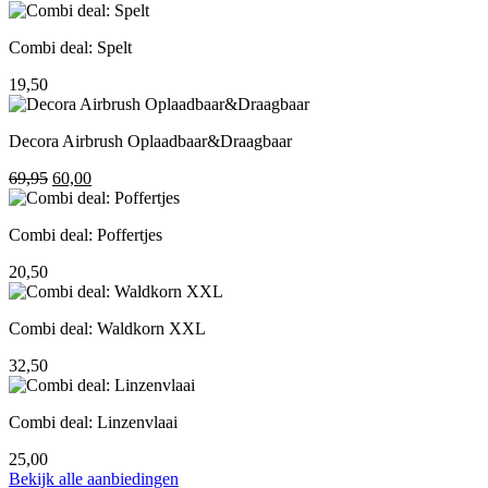
prijs
prijs
was:
is:
Combi deal: Spelt
195,00.
155,00.
19,50
Decora Airbrush Oplaadbaar&Draagbaar
Oorspronkelijke
Huidige
69,95
60,00
prijs
prijs
was:
is:
Combi deal: Poffertjes
69,95.
60,00.
20,50
Combi deal: Waldkorn XXL
32,50
Combi deal: Linzenvlaai
25,00
Bekijk alle aanbiedingen