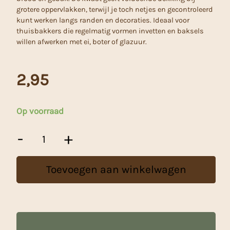
grotere oppervlakken, terwijl je toch netjes en gecontroleerd
kunt werken langs randen en decoraties. Ideaal voor
thuisbakkers die regelmatig vormen invetten en baksels
willen afwerken met ei, boter of glazuur.
2,95
Op voorraad
Patisse
-
+
Bakkwast
3,5
cm
Toevoegen aan winkelwagen
aantal