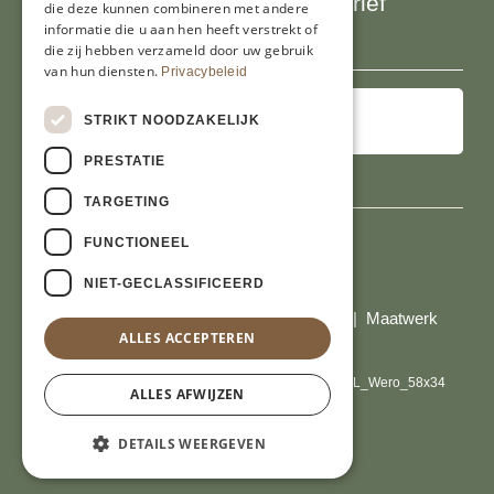
Schrijf je in voor onze nieuwsbrief
die deze kunnen combineren met andere
E-
informatie die u aan hen heeft verstrekt of
die zij hebben verzameld door uw gebruik
mailadres
van hun diensten.
Privacybeleid
STRIKT NOODZAKELIJK
PRESTATIE
TARGETING
FUNCTIONEEL
Al onze prijzen zijn incl. BTW
NIET-GECLASSIFICEERD
© Copyright 2026 Limburgs Bakwinkeltje |
Maatwerk
ALLES ACCEPTEREN
website webmix
ALLES AFWIJZEN
DETAILS WEERGEVEN