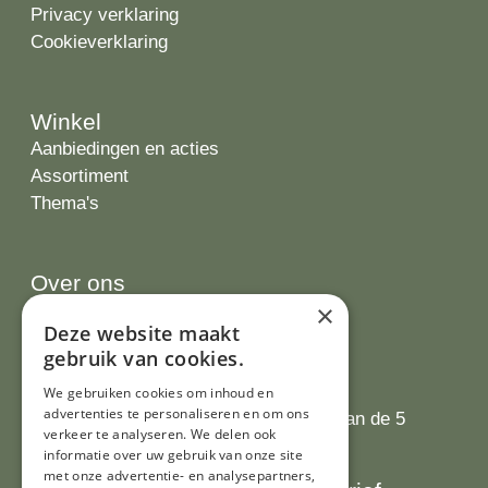
Privacy verklaring
Cookieverklaring
Winkel
Aanbiedingen en acties
Assortiment
Thema's
Over ons
×
Wie zijn wij?
Deze website maakt
Recepten
gebruik van cookies.
Tips
Recensies
We gebruiken cookies om inhoud en
advertenties te personaliseren en om ons
Onze klanten waarderen ons met 4.9 van de 5
verkeer te analyseren. We delen ook
sterren
informatie over uw gebruik van onze site
met onze advertentie- en analysepartners,