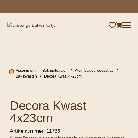
×
Assortiment
/
Bak materialen
/
Klein bak gereedschap
/
Bak kwasten
/
Decora Kwast 4x23cm
Decora Kwast
4x23cm
Artikelnummer:
11786
Kwast Decora is een professionele bakkwast met kunststof