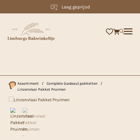
Laag geprijsd
×
Assortiment
/
Complete (cadeau) pakketten
/
Linzenvlaai Pakket Pruimen