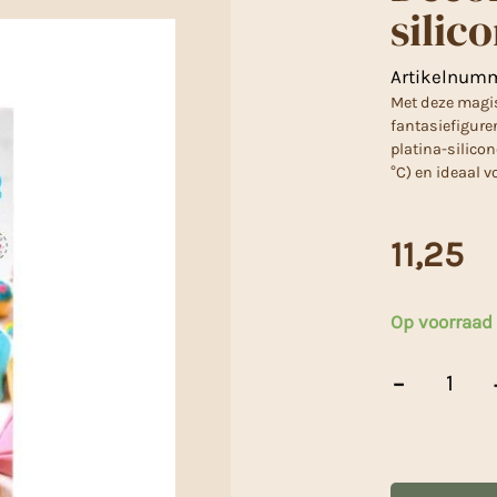
silic
Artikelnum
Met deze magis
fantasiefigure
platina-silicon
°C) en ideaal v
11,25
Op voorraad
Decora
-
Magische
eenhoorn
siliconen
mal
aantal