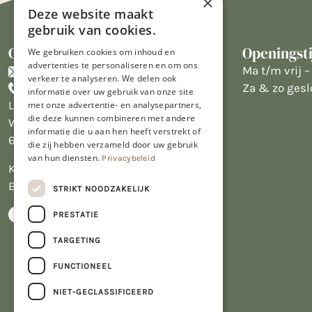
×
Deze website maakt
gebruik van cookies.
Contact
Openingst
We gebruiken cookies om inhoud en
advertenties te personaliseren en om ons
info@limburgsbakwinkeltje.nl
Ma t/m vrij – 
verkeer te analyseren. We delen ook
+31455226693
Za & zo gesl
informatie over uw gebruik van onze site
Limburgs Bakwinkeltje
met onze advertentie- en analysepartners,
die deze kunnen combineren met andere
Wijngaardsweg 16
informatie die u aan hen heeft verstrekt of
6412 PJ Heerlen
die zij hebben verzameld door uw gebruik
van hun diensten.
Privacybeleid
KVK 14069470
BTW NL809913914.B01
STRIKT NOODZAKELIJK
PRESTATIE
TARGETING
FUNCTIONEEL
NIET-GECLASSIFICEERD