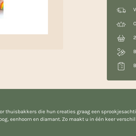
V
O
2
B
B
 thuisbakkers die hun creaties graag een sprookjesachtige
boog, eenhoorn en diamant. Zo maakt u in één keer verschil