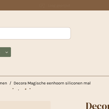
Laag geprijsd
s
rmen
/
Decora Magische eenhoorn siliconen mal
Deco