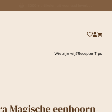
2000 + artikelen uit voorraad leverbaar
Wie zijn wij?
Recepten
Tips
ra Magische eenhoorn