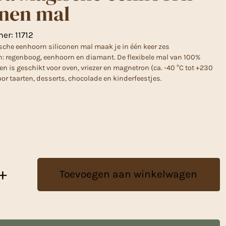
onen mal
mer:
11712
che eenhoorn siliconen mal maak je in één keer zes
n: regenboog, eenhoorn en diamant. De flexibele mal van 100%
en is geschikt voor oven, vriezer en magnetron (ca. -40 °C tot +230
oor taarten, desserts, chocolade en kinderfeestjes.
+
Toevoegen aan winkelwagen