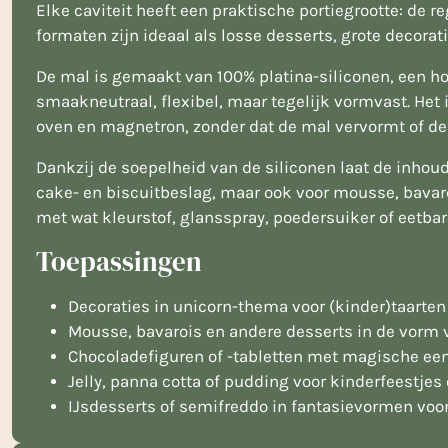
Elke caviteit heeft een praktische portiegrootte: de 
formaten zijn ideaal als losse desserts, grote decora
De mal is gemaakt van 100% platina-siliconen, een hoo
smaakneutraal, flexibel, maar tegelijk vormvast. Het 
oven en magnetron, zonder dat de mal vervormt of d
Dankzij de soepelheid van de siliconen laat de inhou
cake- en biscuitbeslag, maar ook voor mousse, bavaroi
met wat kleurstof, glansspray, poedersuiker of eetbar
Toepassingen
Decoraties in unicorn-thema voor (kinder)taarten
Mousse, bavarois en andere desserts in de vorm
Chocoladefiguren of -tabletten met magische ee
Jelly, panna cotta of pudding voor kinderfeestje
IJsdesserts of semifreddo in fantasievormen voo