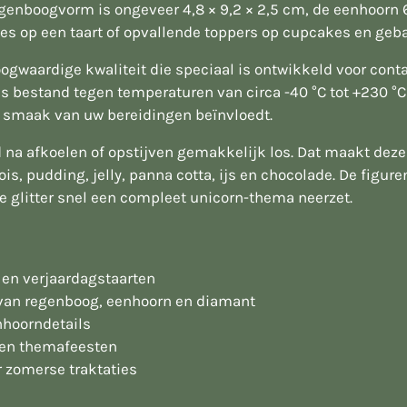
regenboogvorm is ongeveer 4,8 × 9,2 × 2,5 cm, de eenhoorn 6
ties op een taart of opvallende toppers op cupcakes en geb
gwaardige kwaliteit die speciaal is ontwikkeld voor contac
is bestand tegen temperaturen van circa -40 °C tot +230 °C 
e smaak van uw bereidingen beïnvloedt.
d na afkoelen of opstijven gemakkelijk los. Dat maakt de
s, pudding, jelly, panna cotta, ijs en chocolade. De figur
e glitter snel een compleet unicorn-thema neerzet.
 en verjaardagstaarten
 van regenboog, eenhoorn en diamant
nhoorndetails
s en themafeesten
r zomerse traktaties