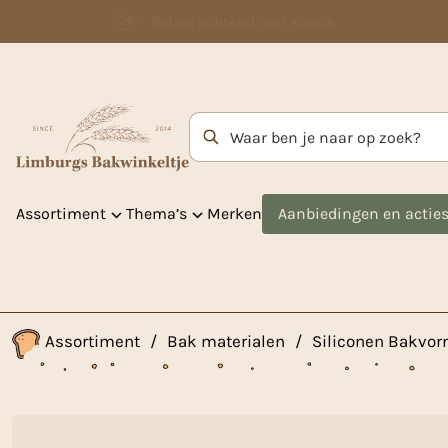
Betaal achteraf met Klarna
Zoekterm
Assortiment
Thema’s
Merken
Aanbiedingen en actie
Assortiment
/
Bak materialen
/
Siliconen Bakvo