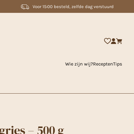
2000 + artikelen uit voorraad leverbaar
Wie zijn wij?
Recepten
Tips
gries – 500 g