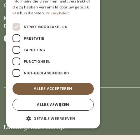
informatie die u aan hen heeft verstrekt of
6412 PJ Heerlen
die zij hebben verzameld door uw gebruik
van hun diensten.
Privacybeleid
KVK 14069470
BTW NL809913914.B01
STRIKT NOODZAKELIJK
PRESTATIE
TARGETING
FUNCTIONEEL
NIET-GECLASSIFICEERD
ALLES ACCEPTEREN
ALLES AFWIJZEN
DETAILS WEERGEVEN