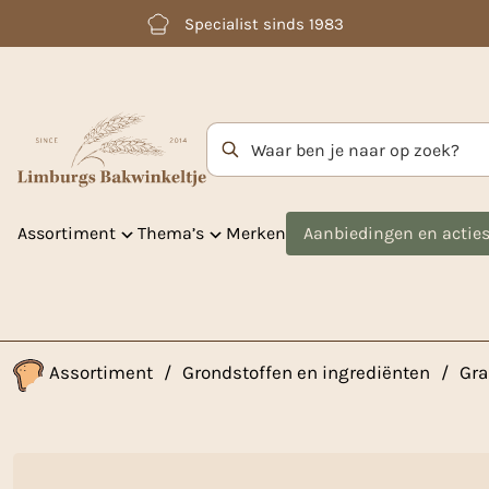
Betaal achteraf met Klarna
Zoekterm
Assortiment
Thema’s
Merken
Aanbiedingen en actie
Assortiment
/
Grondstoffen en ingrediënten
/
Gra