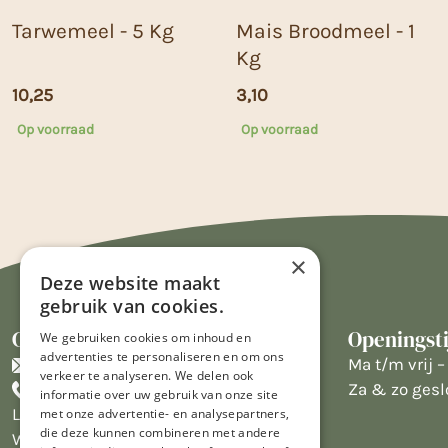
Tarwemeel - 5 Kg
Mais Broodmeel - 1
Kg
10,25
3,10
Op voorraad
Op voorraad
×
Deze website maakt
gebruik van cookies.
Contact
Openingst
We gebruiken cookies om inhoud en
advertenties te personaliseren en om ons
info@limburgsbakwinkeltje.nl
Ma t/m vrij – 
verkeer te analyseren. We delen ook
+31455226693
Za & zo gesl
informatie over uw gebruik van onze site
Limburgs Bakwinkeltje
met onze advertentie- en analysepartners,
die deze kunnen combineren met andere
Wijngaardsweg 16