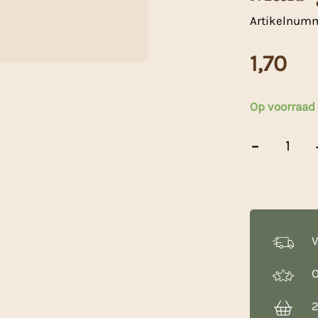
Artikelnum
1,70
Op voorraad
Mais-
-
gries
-
500
g
aantal
V
O
2