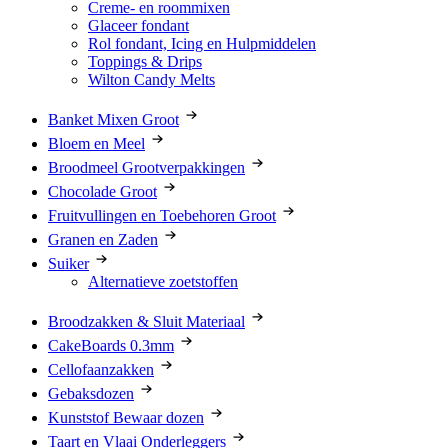
Creme- en roommixen
Glaceer fondant
Rol fondant, Icing en Hulpmiddelen
Toppings & Drips
Wilton Candy Melts
Banket Mixen Groot
Bloem en Meel
Broodmeel Grootverpakkingen
Chocolade Groot
Fruitvullingen en Toebehoren Groot
Granen en Zaden
Suiker
Alternatieve zoetstoffen
Broodzakken & Sluit Materiaal
CakeBoards 0.3mm
Cellofaanzakken
Gebaksdozen
Kunststof Bewaar dozen
Taart en Vlaai Onderleggers