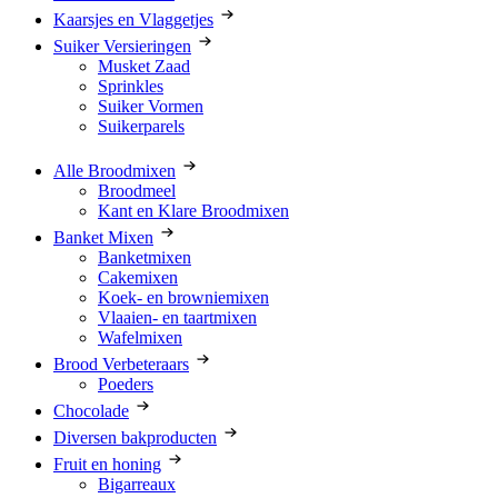
Kaarsjes en Vlaggetjes
Suiker Versieringen
Musket Zaad
Sprinkles
Suiker Vormen
Suikerparels
Alle Broodmixen
Broodmeel
Kant en Klare Broodmixen
Banket Mixen
Banketmixen
Cakemixen
Koek- en browniemixen
Vlaaien- en taartmixen
Wafelmixen
Brood Verbeteraars
Poeders
Chocolade
Diversen bakproducten
Fruit en honing
Bigarreaux