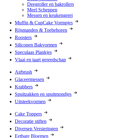
Deegroller en bakrollers
Meel Scheppen
Messen en keukengerei
Muffin & CupCake Vormpjes
Rijsmanden & Toebehoren
Roosters
Siliconen Bakvormen
Speculaas Plankjes
Vlaai en taart gereedschap
Airbrush
Glaceermessen
Krabbers
Spuitzakken en spuitmondjes
Uitsteekvormen
Cake Toppers
Decoratie stiften
Diversen Versieringen
Eetbare Bloemen