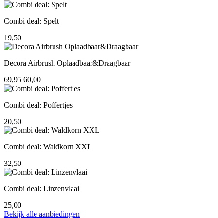
prijs
prijs
was:
is:
Combi deal: Spelt
195,00.
155,00.
19,50
Decora Airbrush Oplaadbaar&Draagbaar
Oorspronkelijke
Huidige
69,95
60,00
prijs
prijs
was:
is:
Combi deal: Poffertjes
69,95.
60,00.
20,50
Combi deal: Waldkorn XXL
32,50
Combi deal: Linzenvlaai
25,00
Bekijk alle aanbiedingen