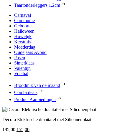
Taartonderleggers 1.2cm
Carnaval
Communie
Geboorte
Halloween
Huwelijk
Kerstmis
Moederdag
Oudejaars Avond
Pasen
Sinterklaas
Valentijn
Voetbal
Broodmix van de maand
Combi deals
Product Aanbiedingen
Decora Elektrische draaitafel met Siliconenplaat
Oorspronkelijke
Huidige
195,00
155,00