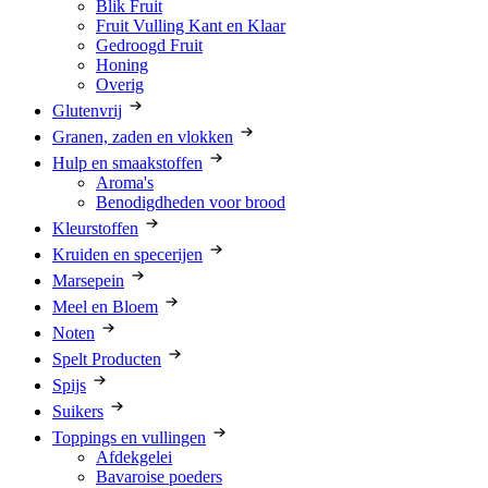
Blik Fruit
Fruit Vulling Kant en Klaar
Gedroogd Fruit
Honing
Overig
Glutenvrij
Granen, zaden en vlokken
Hulp en smaakstoffen
Aroma's
Benodigdheden voor brood
Kleurstoffen
Kruiden en specerijen
Marsepein
Meel en Bloem
Noten
Spelt Producten
Spijs
Suikers
Toppings en vullingen
Afdekgelei
Bavaroise poeders