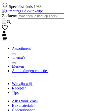
Naar
Naar
Specialist sinds 1983
hoofd-
footer
inhoud
gaan
Zoekterm
gaan
Assortiment
Thema’s
Merken
Aanbiedingen en acties
Wie zijn wij?
Recepten
Tips
Alles voor Vlaai
Bak materialen
Cadeaubonnen