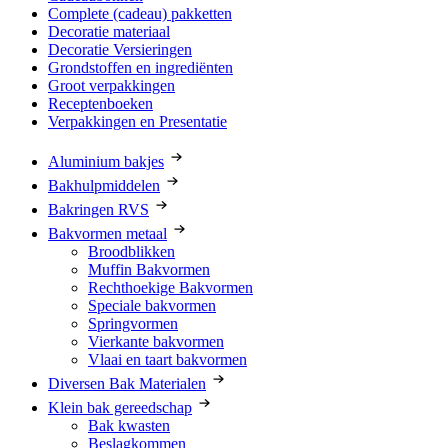
Complete (cadeau) pakketten
Decoratie materiaal
Decoratie Versieringen
Grondstoffen en ingrediënten
Groot verpakkingen
Receptenboeken
Verpakkingen en Presentatie
Aluminium bakjes
Bakhulpmiddelen
Bakringen RVS
Bakvormen metaal
Broodblikken
Muffin Bakvormen
Rechthoekige Bakvormen
Speciale bakvormen
Springvormen
Vierkante bakvormen
Vlaai en taart bakvormen
Diversen Bak Materialen
Klein bak gereedschap
Bak kwasten
Beslagkommen