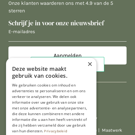
Onze klanten waarderen ons met 4.9 van de 5
sterren
Schrijf je in voor onze nieuwsbrief
E-
mailadres
×
Deze website maakt
gebruik van cookies.
We gebruiken cookies om inhoud en
advertenties te personaliseren en om ons
verkeer te analyseren. We delen ook
informatie over uw gebruik van onze site
met onze advertentie- en analysepartners,
die deze kunnen combineren met andere
Al onze prijzen zijn incl. BTW
informatie die u aan hen heeft verstrekt of
die zij hebben verzameld door uw gebruik
© Copyright 2026 Limburgs Bakwinkeltje |
Maatwerk
van hun diensten.
Privacybeleid