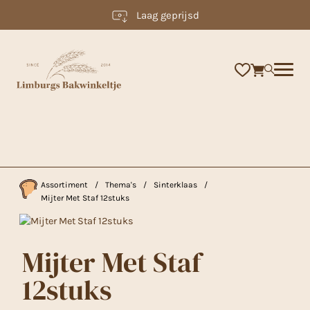
Laag geprijsd
×
Assortiment
/
Thema's
/
Sinterklaas
/
Mijter Met Staf 12stuks
Mijter Met Staf
12stuks