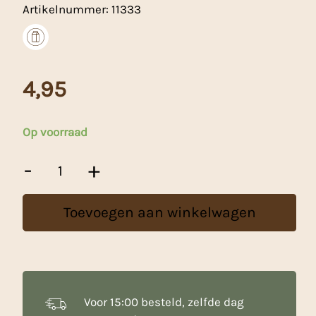
Artikelnummer:
11333
4,95
Op voorraad
Mijter
-
+
Met
Staf
12stuks
Toevoegen aan winkelwagen
aantal
Voor 15:00 besteld, zelfde dag