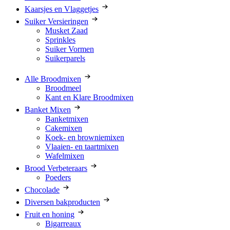
Kaarsjes en Vlaggetjes
Suiker Versieringen
Musket Zaad
Sprinkles
Suiker Vormen
Suikerparels
Alle Broodmixen
Broodmeel
Kant en Klare Broodmixen
Banket Mixen
Banketmixen
Cakemixen
Koek- en browniemixen
Vlaaien- en taartmixen
Wafelmixen
Brood Verbeteraars
Poeders
Chocolade
Diversen bakproducten
Fruit en honing
Bigarreaux