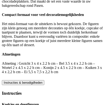
chocoladeplakken. Dat maakt de set een vaste waarde in uw
bakgereedschap rond Pasen.
Compact formaat voor veel decoratiemogelijkheden
Het mini-formaat van de uitstekers is bewust gekozen. De figuren
zijn klein genoeg om meerdere decoraties op één koekje, cupcake of
taartpunt te plaatsen, terwijl de vormen toch duidelijk herkenbaar
blijven. Daardoor kunt u eenvoudig variëren in compositie: enkele
grotere figuren op een koekje of juist meerdere kleine figuren samen
op één taart of dessert.
Afmetingen
Afmeting : Gezicht 3 x 4 x 2.2 h cm – Bel 3.5 x 4 x 2.2 h cm –
Wortel 2 x 4.5 x 2.2 h cm – Konijn 2 x 4.5 x 2.2 h cm – Kuiken 3 x
4 x 2,2 h cm – Ei 5,5 x 7,5 x 2,2 h cm
Instructies & benodigdheden
Instructies
Koekjes en deegfiguren