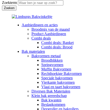
Zoekterm
Aanbiedingen en acties
Broodmix van de maand
Product Aanbiedingen
Combi deals
Combi deals: Banket
Combi deals: Brood
Bak materialen
Bakvormen metaal
Broodblikken
Springvormen
Muffin Bakvormen
Rechthoekige Bakvormen
Speciale bakvormen
Vierkante bakvormen
Vlaai en taart bakvormen
Diversen Bak Materialen
Klein bak gereedschap
Bak kwasten
Beslagkommen
Deegroller en bakrollers