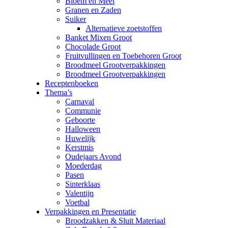
Bloem en Meel
Granen en Zaden
Suiker
Alternatieve zoetstoffen
Banket Mixen Groot
Chocolade Groot
Fruitvullingen en Toebehoren Groot
Broodmeel Grootverpakkingen
Broodmeel Grootverpakkingen
Receptenboeken
Thema’s
Carnaval
Communie
Geboorte
Halloween
Huwelijk
Kerstmis
Oudejaars Avond
Moederdag
Pasen
Sinterklaas
Valentijn
Voetbal
Verpakkingen en Presentatie
Broodzakken & Sluit Materiaal