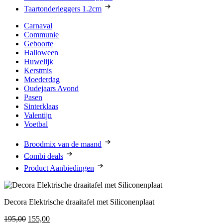
Taartonderleggers 1.2cm
Carnaval
Communie
Geboorte
Halloween
Huwelijk
Kerstmis
Moederdag
Oudejaars Avond
Pasen
Sinterklaas
Valentijn
Voetbal
Broodmix van de maand
Combi deals
Product Aanbiedingen
Decora Elektrische draaitafel met Siliconenplaat
Oorspronkelijke
Huidige
195,00
155,00