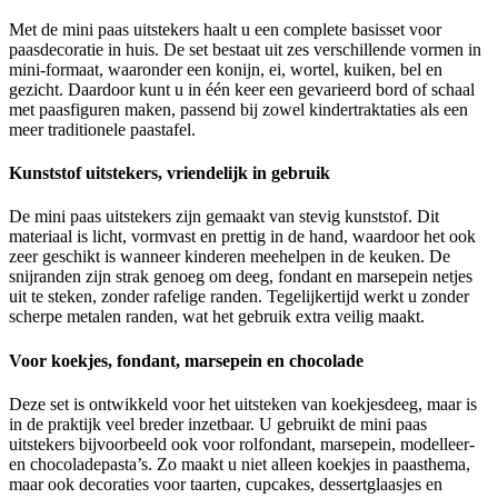
Met de mini paas uitstekers haalt u een complete basisset voor
paasdecoratie in huis. De set bestaat uit zes verschillende vormen in
mini-formaat, waaronder een konijn, ei, wortel, kuiken, bel en
gezicht. Daardoor kunt u in één keer een gevarieerd bord of schaal
met paasfiguren maken, passend bij zowel kindertraktaties als een
meer traditionele paastafel.
Kunststof uitstekers, vriendelijk in gebruik
De mini paas uitstekers zijn gemaakt van stevig kunststof. Dit
materiaal is licht, vormvast en prettig in de hand, waardoor het ook
zeer geschikt is wanneer kinderen meehelpen in de keuken. De
snijranden zijn strak genoeg om deeg, fondant en marsepein netjes
uit te steken, zonder rafelige randen. Tegelijkertijd werkt u zonder
scherpe metalen randen, wat het gebruik extra veilig maakt.
Voor koekjes, fondant, marsepein en chocolade
Deze set is ontwikkeld voor het uitsteken van koekjesdeeg, maar is
in de praktijk veel breder inzetbaar. U gebruikt de mini paas
uitstekers bijvoorbeeld ook voor rolfondant, marsepein, modelleer-
en chocoladepasta’s. Zo maakt u niet alleen koekjes in paasthema,
maar ook decoraties voor taarten, cupcakes, dessertglaasjes en