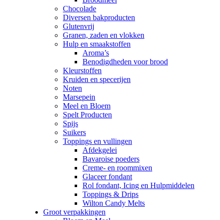
Chocolade
Diversen bakproducten
Glutenvrij
Granen, zaden en vlokken
Hulp en smaakstoffen
Aroma’s
Benodigdheden voor brood
Kleurstoffen
Kruiden en specerijen
Noten
Marsepein
Meel en Bloem
Spelt Producten
Spijs
Suikers
Toppings en vullingen
Afdekgelei
Bavaroise poeders
Creme- en roommixen
Glaceer fondant
Rol fondant, Icing en Hulpmiddelen
Toppings & Drips
Wilton Candy Melts
Groot verpakkingen