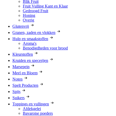
Blik Fruit
Fruit Vulling Kant en Klaar
Gedroogd Fruit
Honing
Overig
Glutenvrij
Granen, zaden en vlokken
Hulp en smaakstoffen
Aroma's
Benodigdheden voor brood
Kleurstoffen
Kruiden en specerijen
Marsepein
Meel en Bloem
Noten
Spelt Producten
Spijs
Suikers
Toppings en vullingen
Afdekgelei
Bavaroise poeders