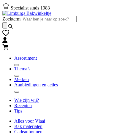
Naar
Naar
Specialist sinds 1983
hoofd-
footer
inhoud
gaan
Zoekterm
gaan
Assortiment
Thema’s
Merken
Aanbiedingen en acties
Wie zijn wij?
Recepten
Tips
Alles voor Vlaai
Bak materialen
Cadeaubonnen