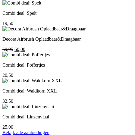
prijs
prijs
was:
is:
Combi deal: Spelt
195,00.
155,00.
19,50
Decora Airbrush Oplaadbaar&Draagbaar
Oorspronkelijke
Huidige
69,95
60,00
prijs
prijs
was:
is:
Combi deal: Poffertjes
69,95.
60,00.
20,50
Combi deal: Waldkorn XXL
32,50
Combi deal: Linzenvlaai
25,00
Bekijk alle aanbiedingen