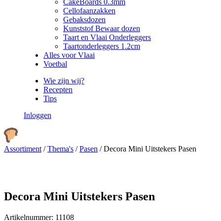
CakeBoards 0.3mm
Cellofaanzakken
Gebaksdozen
Kunststof Bewaar dozen
Taart en Vlaai Onderleggers
Taartonderleggers 1.2cm
Alles voor Vlaai
Voetbal
Wie zijn wij?
Recepten
Tips
Inloggen
Assortiment
/
Thema's
/
Pasen
/
Decora Mini Uitstekers Pasen
Decora Mini Uitstekers Pasen
Artikelnummer:
11108