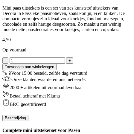
Mini paas uitstekers is een set van zes kunststof uitstekers van
Decora in klassieke paasmotieven, zoals konijn, ei en kuiken. De
compacte vormpjes zijn ideaal voor koekjes, fondant, marsepein,
chocolade en zelfs hartige deegsoorten. Zo maakt u met weinig
moeite nette paasdecoraties voor koekjes, taarten en cupcakes.
4,50
Op voorraad
Decora
-
+
Mini
Toevoegen aan winkelwagen
Uitstekers
Voor 15:00 besteld, zelfde dag verstuurd
Pasen
Onze klanten waarderen ons met een 9.1
aantal
2000 + artikelen uit voorraad leverbaar
Betaal achteraf met Klarna
BRC gecertificeerd
Beschrijving
Complete mini-uitstekerset voor Pasen