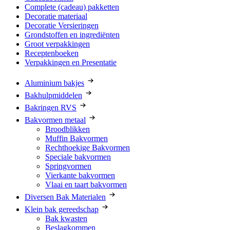
Complete (cadeau) pakketten
Decoratie materiaal
Decoratie Versieringen
Grondstoffen en ingrediënten
Groot verpakkingen
Receptenboeken
Verpakkingen en Presentatie
Aluminium bakjes
Bakhulpmiddelen
Bakringen RVS
Bakvormen metaal
Broodblikken
Muffin Bakvormen
Rechthoekige Bakvormen
Speciale bakvormen
Springvormen
Vierkante bakvormen
Vlaai en taart bakvormen
Diversen Bak Materialen
Klein bak gereedschap
Bak kwasten
Beslagkommen