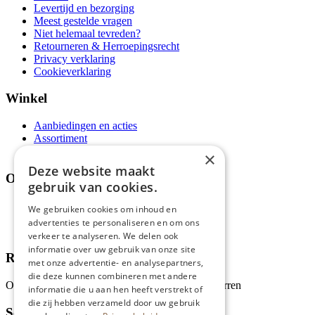
Levertijd en bezorging
Meest gestelde vragen
Niet helemaal tevreden?
Retourneren & Herroepingsrecht
Privacy verklaring
Cookieverklaring
Winkel
Aanbiedingen en acties
Assortiment
Thema's
×
Deze website maakt
Over ons
gebruik van cookies.
Wie zijn wij?
We gebruiken cookies om inhoud en
Recepten
advertenties te personaliseren en om ons
Tips
verkeer te analyseren. We delen ook
informatie over uw gebruik van onze site
Recensies
met onze advertentie- en analysepartners,
die deze kunnen combineren met andere
Onze klanten waarderen ons met 4.9 van de 5 sterren
informatie die u aan hen heeft verstrekt of
die zij hebben verzameld door uw gebruik
Schrijf je in voor onze nieuwsbrief