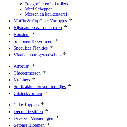
Deegroller en bakrollers
Meel Scheppen
Messen en keukengerei
Muffin & CupCake Vormpjes
Rijsmanden & Toebehoren
Roosters
Siliconen Bakvormen
Speculaas Plankjes
Vlaai en taart gereedschap
Airbrush
Glaceermessen
Krabbers
Spuitzakken en spuitmondjes
Uitsteekvormen
Cake Toppers
Decoratie stiften
Diversen Versieringen
Eetbare Bloemen