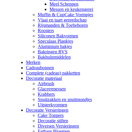
Meel Scheppen
Messen en keukengerei
Muffin & CupCake Vormpjes
Vlaai en taart gereedschap
Rijsmanden & Toebehoren
Roosters
Siliconen Bakvormen
Speculaas Plankjes
Aluminium bakjes
Bakringen RVS
Bakhulpmiddelen
Merken
Cadeaubonnen
Complete (cadeau) pakketten
Decoratie materiaal
Airbrush
Glaceermessen
Krabbers
Spuitzakken en spuitmondjes
Uitsteekvormen
Decoratie Versieringen
Cake Toppers
Decoratie stiften
Diversen Versieringen
Eetbare Bloemen