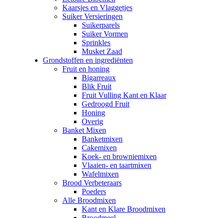
Kaarsjes en Vlaggetjes
Suiker Versieringen
Suikerparels
Suiker Vormen
Sprinkles
Musket Zaad
Grondstoffen en ingrediënten
Fruit en honing
Bigarreaux
Blik Fruit
Fruit Vulling Kant en Klaar
Gedroogd Fruit
Honing
Overig
Banket Mixen
Banketmixen
Cakemixen
Koek- en browniemixen
Vlaaien- en taartmixen
Wafelmixen
Brood Verbeteraars
Poeders
Alle Broodmixen
Kant en Klare Broodmixen
Broodmeel