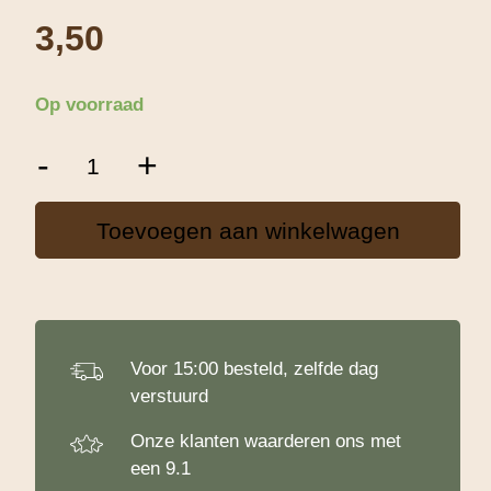
3,50
Op voorraad
Patisse
-
+
Muffin
Vormpjes
5cm
Toevoegen aan winkelwagen
Bont
aantal
Voor 15:00 besteld, zelfde dag
verstuurd
Onze klanten waarderen ons met
een 9.1