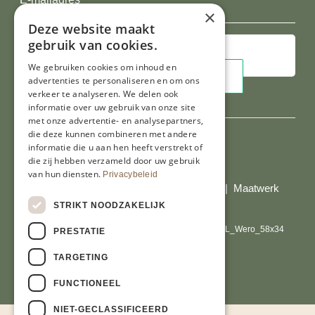
×
mailadres
Deze website maakt
gebruik van cookies.
We gebruiken cookies om inhoud en
advertenties te personaliseren en om ons
verkeer te analyseren. We delen ook
informatie over uw gebruik van onze site
met onze advertentie- en analysepartners,
die deze kunnen combineren met andere
informatie die u aan hen heeft verstrekt of
die zij hebben verzameld door uw gebruik
Al onze prijzen zijn incl. BTW
van hun diensten.
Privacybeleid
© Copyright 2026 Limburgs Bakwinkeltje |
Maatwerk
website webmix
STRIKT NOODZAKELIJK
PRESTATIE
TARGETING
FUNCTIONEEL
NIET-GECLASSIFICEERD