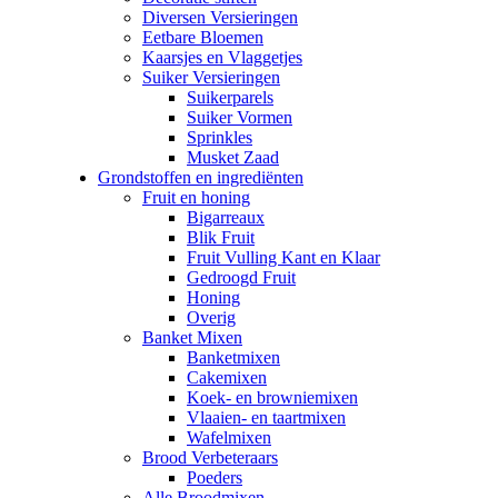
Diversen Versieringen
Eetbare Bloemen
Kaarsjes en Vlaggetjes
Suiker Versieringen
Suikerparels
Suiker Vormen
Sprinkles
Musket Zaad
Grondstoffen en ingrediënten
Fruit en honing
Bigarreaux
Blik Fruit
Fruit Vulling Kant en Klaar
Gedroogd Fruit
Honing
Overig
Banket Mixen
Banketmixen
Cakemixen
Koek- en browniemixen
Vlaaien- en taartmixen
Wafelmixen
Brood Verbeteraars
Poeders
Alle Broodmixen