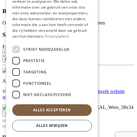
verkeer te analyseren. We delen ook
informatie over uw gebruik van onze site
Recensies
met onze advertentie- en analysepartners,
die deze kunnen combineren met andere
Onze klanten waarderen ons met 4.9 van de 5 sterren
informatie die u aan hen heeft verstrekt of
die zij hebben verzameld door uw gebruik
Schrijf je in voor onze nieuwsbrief
van hun diensten.
Privacybeleid
E-mailadres
STRIKT NOODZAKELIJK
PRESTATIE
TARGETING
Al onze prijzen zijn incl. BTW
FUNCTIONEEL
© Copyright 2026 Limburgs Bakwinkeltje |
Maatwerk website
NIET-GECLASSIFICEERD
webmix
ALLES ACCEPTEREN
↑ Top
ALLES AFWIJZEN
Filter