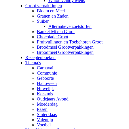
Wilton Candy Melts
Groot verpakkingen
Bloem en Meel
Granen en Zaden
Suiker
Alternatieve zoetstoffen
Banket Mixen Groot
Chocolade Groot
Fruitvullingen en Toebehoren Groot
Broodmeel Grootverpakkingen
Broodmeel Grootverpakkingen
Receptenboeken
Thema’s
Carnaval
Communie
Geboorte
Halloween
Huwelijk
Kerstmis
Oudejaars Avond
Moederdag
Pasen
Sinterklaas
Valentijn
Voetbal