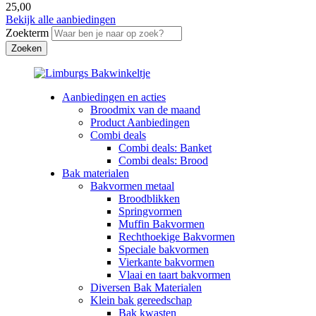
25,00
Bekijk alle aanbiedingen
Zoekterm
Aanbiedingen en acties
Broodmix van de maand
Product Aanbiedingen
Combi deals
Combi deals: Banket
Combi deals: Brood
Bak materialen
Bakvormen metaal
Broodblikken
Springvormen
Muffin Bakvormen
Rechthoekige Bakvormen
Speciale bakvormen
Vierkante bakvormen
Vlaai en taart bakvormen
Diversen Bak Materialen
Klein bak gereedschap
Bak kwasten