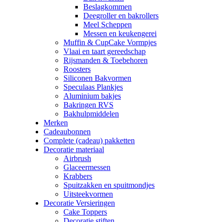
Beslagkommen
Deegroller en bakrollers
Meel Scheppen
Messen en keukengerei
Muffin & CupCake Vormpjes
Vlaai en taart gereedschap
Rijsmanden & Toebehoren
Roosters
Siliconen Bakvormen
Speculaas Plankjes
Aluminium bakjes
Bakringen RVS
Bakhulpmiddelen
Merken
Cadeaubonnen
Complete (cadeau) pakketten
Decoratie materiaal
Airbrush
Glaceermessen
Krabbers
Spuitzakken en spuitmondjes
Uitsteekvormen
Decoratie Versieringen
Cake Toppers
Decoratie stiften