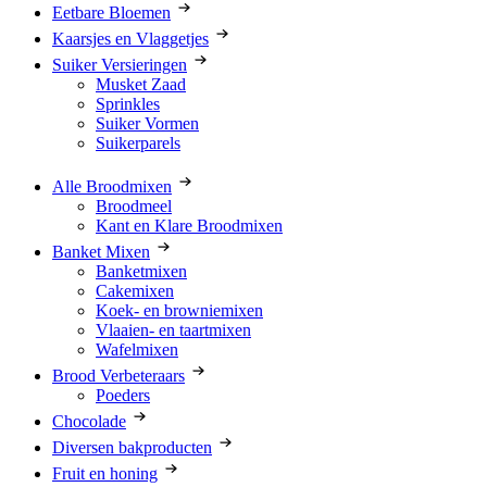
Eetbare Bloemen
Kaarsjes en Vlaggetjes
Suiker Versieringen
Musket Zaad
Sprinkles
Suiker Vormen
Suikerparels
Alle Broodmixen
Broodmeel
Kant en Klare Broodmixen
Banket Mixen
Banketmixen
Cakemixen
Koek- en browniemixen
Vlaaien- en taartmixen
Wafelmixen
Brood Verbeteraars
Poeders
Chocolade
Diversen bakproducten
Fruit en honing