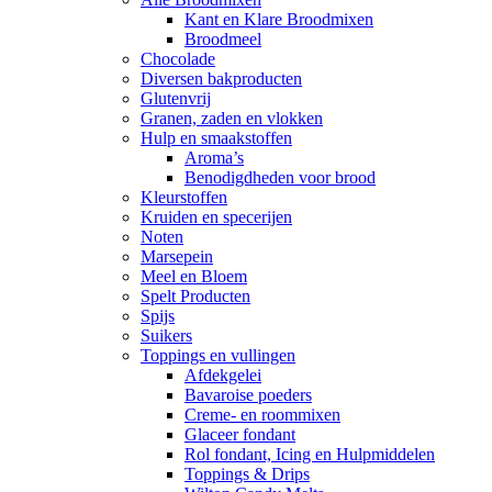
Kant en Klare Broodmixen
Broodmeel
Chocolade
Diversen bakproducten
Glutenvrij
Granen, zaden en vlokken
Hulp en smaakstoffen
Aroma’s
Benodigdheden voor brood
Kleurstoffen
Kruiden en specerijen
Noten
Marsepein
Meel en Bloem
Spelt Producten
Spijs
Suikers
Toppings en vullingen
Afdekgelei
Bavaroise poeders
Creme- en roommixen
Glaceer fondant
Rol fondant, Icing en Hulpmiddelen
Toppings & Drips