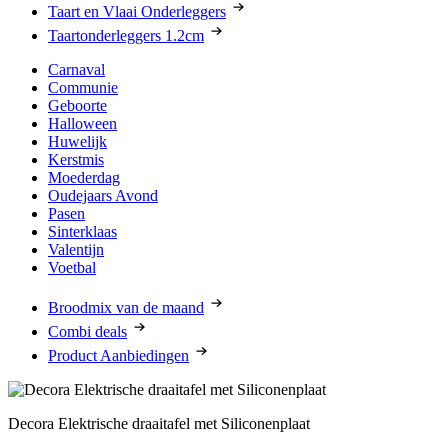
Taart en Vlaai Onderleggers
Taartonderleggers 1.2cm
Carnaval
Communie
Geboorte
Halloween
Huwelijk
Kerstmis
Moederdag
Oudejaars Avond
Pasen
Sinterklaas
Valentijn
Voetbal
Broodmix van de maand
Combi deals
Product Aanbiedingen
Decora Elektrische draaitafel met Siliconenplaat