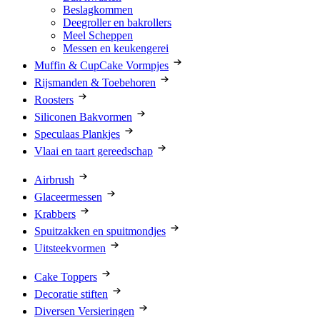
Beslagkommen
Deegroller en bakrollers
Meel Scheppen
Messen en keukengerei
Muffin & CupCake Vormpjes
Rijsmanden & Toebehoren
Roosters
Siliconen Bakvormen
Speculaas Plankjes
Vlaai en taart gereedschap
Airbrush
Glaceermessen
Krabbers
Spuitzakken en spuitmondjes
Uitsteekvormen
Cake Toppers
Decoratie stiften
Diversen Versieringen