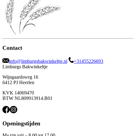
Contact
info@limburgsbakwinkeltje.nl
+31455226693
Limburgs Bakwinkeltje
Wijngaardsweg 16
6412 PJ Heerlen
KVK 14069470
BTW NL809913914.B01
Openingstijden
Ma t/m vrij – 8.00 tot 17.00