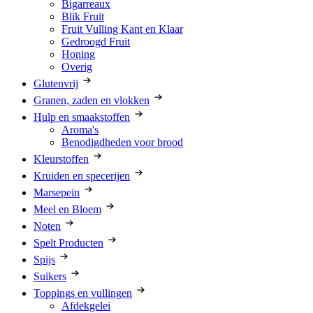
Bigarreaux
Blik Fruit
Fruit Vulling Kant en Klaar
Gedroogd Fruit
Honing
Overig
Glutenvrij
Granen, zaden en vlokken
Hulp en smaakstoffen
Aroma's
Benodigdheden voor brood
Kleurstoffen
Kruiden en specerijen
Marsepein
Meel en Bloem
Noten
Spelt Producten
Spijs
Suikers
Toppings en vullingen
Afdekgelei