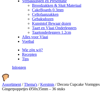
Verpakkingen en Presentatie
Broodzakken & Sluit Materiaal
CakeBoards 0.3mm
Cellofaanzakken
Gebaksdozen
Kunststof Bewaar dozen
Taart en Vlaai Onderleggers
Taartonderleggers 1.2cm
Alles voor Vlaai
Voetbal
Wie zijn wij?
Recepten
Tips
Inloggen
Assortiment
/
Thema's
/
Kerstmis
/
Decora Cupcake Vormpjes
Gingerpoppetjes Ø50x35mm – 36 stuks