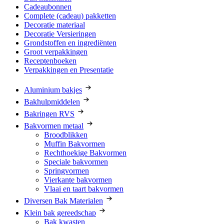
Cadeaubonnen
Complete (cadeau) pakketten
Decoratie materiaal
Decoratie Versieringen
Grondstoffen en ingrediënten
Groot verpakkingen
Receptenboeken
Verpakkingen en Presentatie
Aluminium bakjes
Bakhulpmiddelen
Bakringen RVS
Bakvormen metaal
Broodblikken
Muffin Bakvormen
Rechthoekige Bakvormen
Speciale bakvormen
Springvormen
Vierkante bakvormen
Vlaai en taart bakvormen
Diversen Bak Materialen
Klein bak gereedschap
Bak kwasten