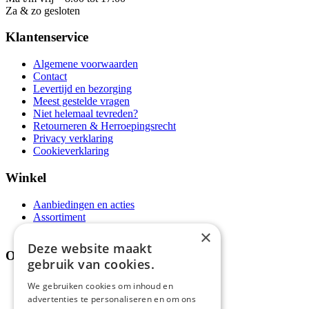
Za & zo gesloten
Klantenservice
Algemene voorwaarden
Contact
Levertijd en bezorging
Meest gestelde vragen
Niet helemaal tevreden?
Retourneren & Herroepingsrecht
Privacy verklaring
Cookieverklaring
Winkel
Aanbiedingen en acties
Assortiment
Thema's
×
Deze website maakt
Over ons
gebruik van cookies.
Wie zijn wij?
We gebruiken cookies om inhoud en
Recepten
advertenties te personaliseren en om ons
Tips