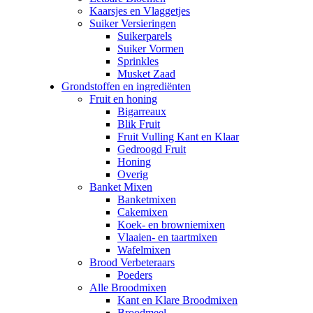
Kaarsjes en Vlaggetjes
Suiker Versieringen
Suikerparels
Suiker Vormen
Sprinkles
Musket Zaad
Grondstoffen en ingrediënten
Fruit en honing
Bigarreaux
Blik Fruit
Fruit Vulling Kant en Klaar
Gedroogd Fruit
Honing
Overig
Banket Mixen
Banketmixen
Cakemixen
Koek- en browniemixen
Vlaaien- en taartmixen
Wafelmixen
Brood Verbeteraars
Poeders
Alle Broodmixen
Kant en Klare Broodmixen
Broodmeel