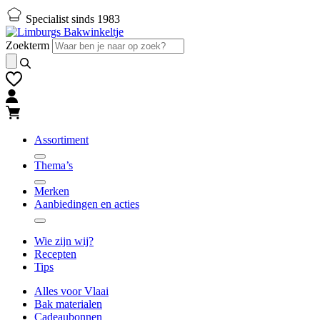
Naar
Naar
Specialist sinds 1983
hoofd-
footer
inhoud
gaan
Zoekterm
gaan
Assortiment
Thema’s
Merken
Aanbiedingen en acties
Wie zijn wij?
Recepten
Tips
Alles voor Vlaai
Bak materialen
Cadeaubonnen