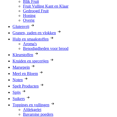
Blik Fruit
Fruit Vulling Kant en Klaar
Gedroogd Fruit
Honing
Overig
Glutenvrij
Granen, zaden en vlokken
Hulp en smaakstoffen
Aroma's
Benodigdheden voor brood
Kleurstoffen
Kruiden en specerijen
Marsepein
Meel en Bloem
Noten
Spelt Producten
Spijs
Suikers
Toppings en vullingen
Afdekgelei
Bavaroise poeders