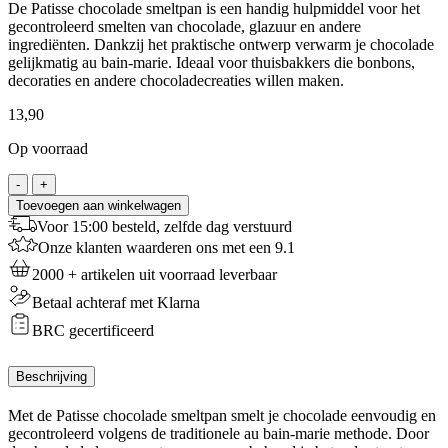
De Patisse chocolade smeltpan is een handig hulpmiddel voor het
gecontroleerd smelten van chocolade, glazuur en andere
ingrediënten. Dankzij het praktische ontwerp verwarm je chocolade
gelijkmatig au bain-marie. Ideaal voor thuisbakkers die bonbons,
decoraties en andere chocoladecreaties willen maken.
13,90
Op voorraad
Patisse
-
+
Chocolade
Toevoegen aan winkelwagen
Smeltpan
Voor 15:00 besteld, zelfde dag verstuurd
aantal
Onze klanten waarderen ons met een 9.1
2000 + artikelen uit voorraad leverbaar
Betaal achteraf met Klarna
BRC gecertificeerd
Beschrijving
Met de Patisse chocolade smeltpan smelt je chocolade eenvoudig en
gecontroleerd volgens de traditionele au bain-marie methode. Door