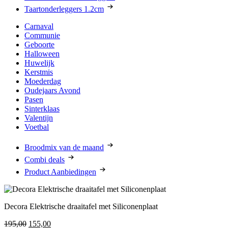
Taartonderleggers 1.2cm
Carnaval
Communie
Geboorte
Halloween
Huwelijk
Kerstmis
Moederdag
Oudejaars Avond
Pasen
Sinterklaas
Valentijn
Voetbal
Broodmix van de maand
Combi deals
Product Aanbiedingen
Decora Elektrische draaitafel met Siliconenplaat
Oorspronkelijke
Huidige
195,00
155,00