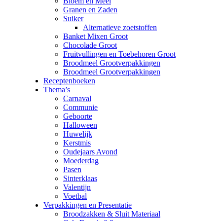
Bloem en Meel
Granen en Zaden
Suiker
Alternatieve zoetstoffen
Banket Mixen Groot
Chocolade Groot
Fruitvullingen en Toebehoren Groot
Broodmeel Grootverpakkingen
Broodmeel Grootverpakkingen
Receptenboeken
Thema’s
Carnaval
Communie
Geboorte
Halloween
Huwelijk
Kerstmis
Oudejaars Avond
Moederdag
Pasen
Sinterklaas
Valentijn
Voetbal
Verpakkingen en Presentatie
Broodzakken & Sluit Materiaal