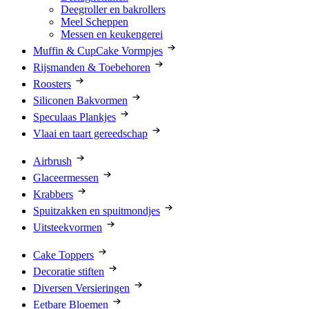
Deegroller en bakrollers
Meel Scheppen
Messen en keukengerei
Muffin & CupCake Vormpjes
Rijsmanden & Toebehoren
Roosters
Siliconen Bakvormen
Speculaas Plankjes
Vlaai en taart gereedschap
Airbrush
Glaceermessen
Krabbers
Spuitzakken en spuitmondjes
Uitsteekvormen
Cake Toppers
Decoratie stiften
Diversen Versieringen
Eetbare Bloemen