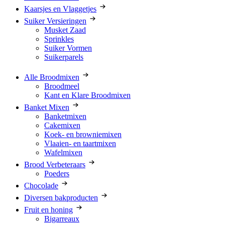
Kaarsjes en Vlaggetjes
Suiker Versieringen
Musket Zaad
Sprinkles
Suiker Vormen
Suikerparels
Alle Broodmixen
Broodmeel
Kant en Klare Broodmixen
Banket Mixen
Banketmixen
Cakemixen
Koek- en browniemixen
Vlaaien- en taartmixen
Wafelmixen
Brood Verbeteraars
Poeders
Chocolade
Diversen bakproducten
Fruit en honing
Bigarreaux