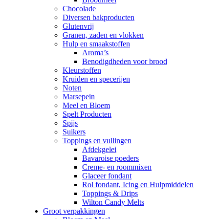
Chocolade
Diversen bakproducten
Glutenvrij
Granen, zaden en vlokken
Hulp en smaakstoffen
Aroma’s
Benodigdheden voor brood
Kleurstoffen
Kruiden en specerijen
Noten
Marsepein
Meel en Bloem
Spelt Producten
Spijs
Suikers
Toppings en vullingen
Afdekgelei
Bavaroise poeders
Creme- en roommixen
Glaceer fondant
Rol fondant, Icing en Hulpmiddelen
Toppings & Drips
Wilton Candy Melts
Groot verpakkingen