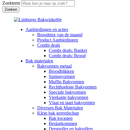
Zoekterm
Aanbiedingen en acties
Broodmix van de maand
Product Aanbiedingen
Combi deals
Combi deals: Banket
Combi deals: Brood
Bak materialen
Bakvormen metaal
Broodblikken
Springvormen
Muffin Bakvormen
Rechthoekige Bakvormen
Speciale bakvormen
Vierkante bakvormen
Vlaai en taart bakvormen
Diversen Bak Materialen
Klein bak gereedschap
Bak kwasten
Beslagkommen
Deegroller en bakrollers