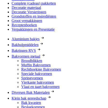
Complete (cadeau) pakketten
Decoratie materiaal
Decoratie Versieringen
Grondstoffen en ingrediënten
Groot verpakkingen
Receptenboeken
Verpakkingen en Presentatie
Aluminium bakjes
Bakhulpmiddelen
Bakringen RVS
Bakvormen metaal
Broodblikken
Muffin Bakvormen
Rechthoekige Bakvormen
Speciale bakvormen
Springvormen
Vierkante bakvormen
Vlaai en taart bakvormen
Diversen Bak Materialen
Klein bak gereedschap
Bak kwasten
Beslagkommen