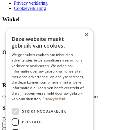
Privacy verklaring
Cookieverklaring
Winkel
Aanbiedingen en acties
×
Assortiment
Deze website maakt
Thema's
gebruik van cookies.
Over ons
We gebruiken cookies om inhoud en
advertenties te personaliseren en om ons
Wie zijn wij?
verkeer te analyseren. We delen ook
Recepten
informatie over uw gebruik van onze site
Tips
met onze advertentie- en analysepartners,
die deze kunnen combineren met andere
Recensies
informatie die u aan hen heeft verstrekt of
die zij hebben verzameld door uw gebruik
Onze klanten waarderen ons met 4.9 van de 5 sterren
van hun diensten.
Privacybeleid
Schrijf je in voor onze nieuwsbrief
STRIKT NOODZAKELIJK
E-mailadres
PRESTATIE