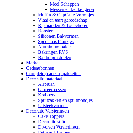
Meel Scheppen
Messen en keukengerei
Muffin & CupCake Vormpjes
Vlaai en taart gereedschap
Rijsmanden & Toebehoren
Roosters
Siliconen Bakvormen
Speculaas Plankjes
Aluminium bakjes
Bakringen RVS
Bakhulpmiddelen
Merken
Cadeaubonnen
Complete (cadeau) pakketten
Decoratie materiaal
Airbrush
Glaceermessen
Krabbers
Spuitzakken en spuitmondjes
Uitsteekvormen
Decoratie Versieringen
Cake Toppers
Decoratie stiften
Diversen Versieringen
Eetbare Bloemen