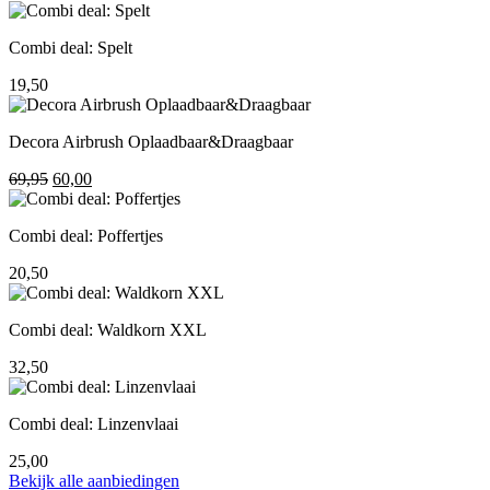
prijs
prijs
was:
is:
Combi deal: Spelt
195,00.
155,00.
19,50
Decora Airbrush Oplaadbaar&Draagbaar
Oorspronkelijke
Huidige
69,95
60,00
prijs
prijs
was:
is:
Combi deal: Poffertjes
69,95.
60,00.
20,50
Combi deal: Waldkorn XXL
32,50
Combi deal: Linzenvlaai
25,00
Bekijk alle aanbiedingen