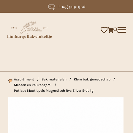
Laag geprijsd
×
Assortiment
/
Bak materialen
/
Klein bak gereedschap
/
Messen en keukengerei
/
Patisse Maatlepels Magnetisch Rvs Zilver 5-delig