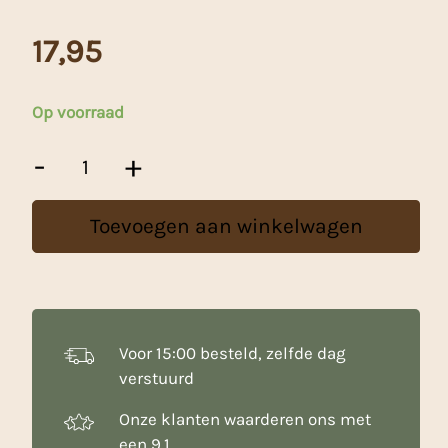
17,95
Op voorraad
Patisse
-
+
Maatlepels
Magnetisch
Rvs
Toevoegen aan winkelwagen
Zilver
5-
delig
aantal
Voor 15:00 besteld, zelfde dag
verstuurd
Onze klanten waarderen ons met
een 9.1