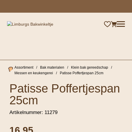
×
Assortiment
/
Bak materialen
/
Klein bak gereedschap
/
Messen en keukengerei
/
Patisse Poffertjespan 25cm
Patisse Poffertjespan
25cm
Artikelnummer:
11279
16,95