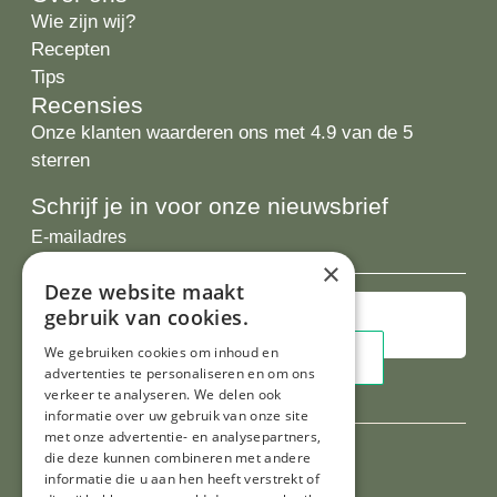
Wie zijn wij?
Recepten
Tips
Recensies
Onze klanten waarderen ons met 4.9 van de 5
sterren
Schrijf je in voor onze nieuwsbrief
E-
mailadres
×
Deze website maakt
gebruik van cookies.
We gebruiken cookies om inhoud en
advertenties te personaliseren en om ons
verkeer te analyseren. We delen ook
informatie over uw gebruik van onze site
met onze advertentie- en analysepartners,
die deze kunnen combineren met andere
informatie die u aan hen heeft verstrekt of
Al onze prijzen zijn incl. BTW