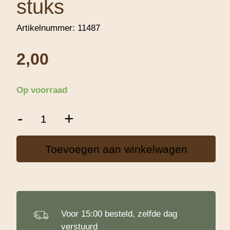
stuks
Artikelnummer:
11487
2,00
Op voorraad
Decora
-
+
Cupcake
Vormjes
Super
Toevoegen aan winkelwagen
Ø50x35mm
-
36
stuks
aantal
Voor 15:00 besteld, zelfde dag
verstuurd