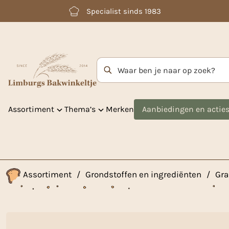
Betaal achteraf met Klarna
Zoekterm
Assortiment
Thema’s
Merken
Aanbiedingen en actie
Assortiment
/
Grondstoffen en ingrediënten
/
Gra