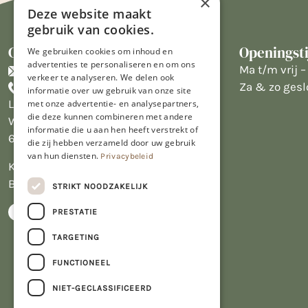
×
Deze website maakt
gebruik van cookies.
Contact
Openingst
We gebruiken cookies om inhoud en
advertenties te personaliseren en om ons
info@limburgsbakwinkeltje.nl
Ma t/m vrij – 
verkeer te analyseren. We delen ook
+31455226693
Za & zo gesl
informatie over uw gebruik van onze site
Limburgs Bakwinkeltje
met onze advertentie- en analysepartners,
die deze kunnen combineren met andere
Wijngaardsweg 16
informatie die u aan hen heeft verstrekt of
6412 PJ Heerlen
die zij hebben verzameld door uw gebruik
van hun diensten.
Privacybeleid
KVK 14069470
BTW NL809913914.B01
STRIKT NOODZAKELIJK
PRESTATIE
TARGETING
FUNCTIONEEL
NIET-GECLASSIFICEERD