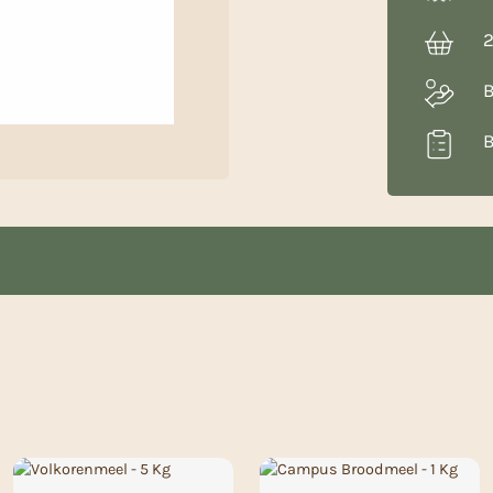
2
B
B