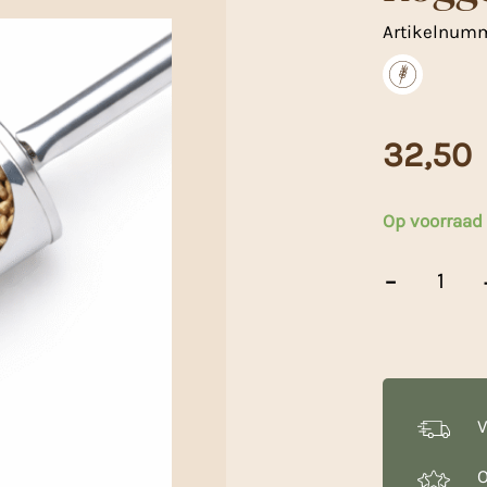
Artikelnum
32,50
Op voorraad
Roggekorrel
-
Heel
-
25
Kg
aantal
V
O