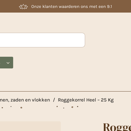
Laag geprijsd
s
nen, zaden en vlokken
/
Roggekorrel Heel – 25 Kg
Rogge