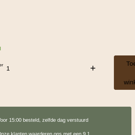
d
To
er
+
win
oor 15:00 besteld, zelfde dag verstuurd
nze klanten waarderen ons met een 9.1