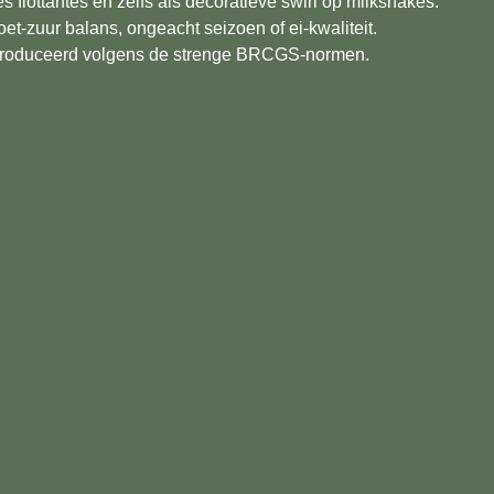
les flottantes en zelfs als decoratieve swirl op milkshakes.
oet-zuur balans, ongeacht seizoen of ei-kwaliteit.
geproduceerd volgens de strenge BRCGS-normen.