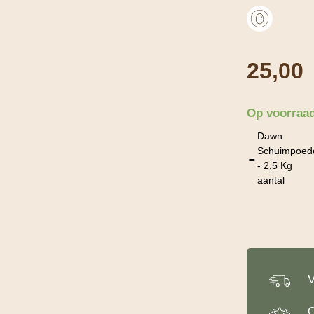
25,00
Op voorraa
Dawn
Schuimpoed
-
- 2,5 Kg
aantal
V
O