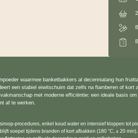
2
B
B
mpoeder waarmee banketbakkers al decennialang hun fruit­taa
ert een stabiel eiwitschuim dat zelfs na flamberen of kort 
vakmanschap met moderne efficiëntie: een ideale basis om el
nt af te werken.
ersiroop-procedures, enkel koud water en intensief kloppen tot p
 blijft soepel tijdens branden of kort afbakken (180 °C, ± 20 min).