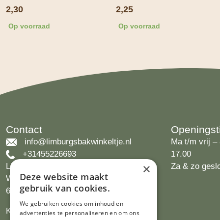
2,30
2,25
Op voorraad
Op voorraad
Contact
Openingst
info@limburgsbakwinkeltje.nl
Ma t/m vrij – 
+31455226693
17.00
×
Limburgs Bakwinkeltje
Za & zo gesl
Deze website maakt
Wijngaardsweg 16
gebruik van cookies.
6412 PJ Heerlen
We gebruiken cookies om inhoud en
KVK 14069470
advertenties te personaliseren en om ons