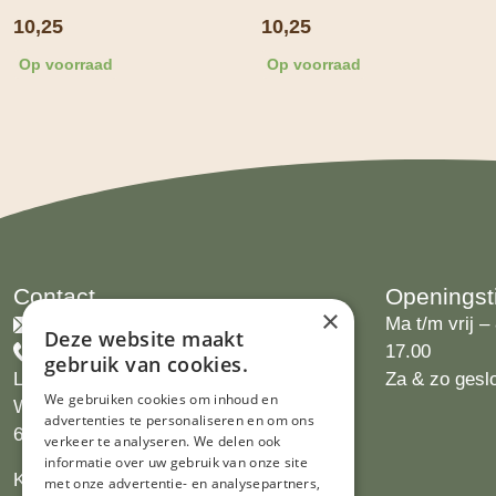
10,25
10,25
Op voorraad
Op voorraad
Contact
Openingst
×
info@limburgsbakwinkeltje.nl
Ma t/m vrij – 
Deze website maakt
+31455226693
17.00
gebruik van cookies.
Limburgs Bakwinkeltje
Za & zo gesl
We gebruiken cookies om inhoud en
Wijngaardsweg 16
advertenties te personaliseren en om ons
6412 PJ Heerlen
verkeer te analyseren. We delen ook
informatie over uw gebruik van onze site
KVK 14069470
met onze advertentie- en analysepartners,