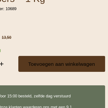
er:
10689
13,50
d
+
Toevoegen aan winkelwagen
oor 15:00 besteld, zelfde dag verstuurd
nze klanten waarderen ons met een 9.1