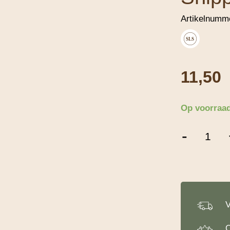
Artikelnumm
SLS
11,50
Op voorraa
Royal
-
Steensma
Sinasappel
Snippers
-
1
Kg
aantal
V
O