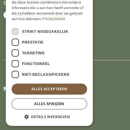
die deze kunnen combineren met andere
BTW NL809913914.B01
informatie die u aan hen heeft verstrekt of
die zij hebben verzameld door uw gebruik
van hun diensten.
Privacybeleid
STRIKT NOODZAKELIJK
PRESTATIE
TARGETING
FUNCTIONEEL
NIET-GECLASSIFICEERD
ALLES ACCEPTEREN
ALLES AFWIJZEN
DETAILS WEERGEVEN