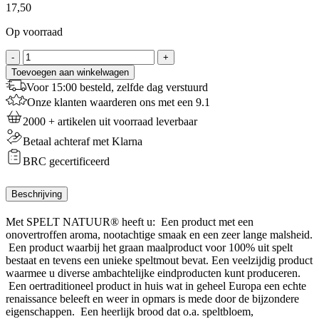
17,50
Op voorraad
Spelt
-
+
Natuur
Toevoegen aan winkelwagen
Broodmeel
Voor 15:00 besteld, zelfde dag verstuurd
-
Onze klanten waarderen ons met een 9.1
5
Kg
2000 + artikelen uit voorraad leverbaar
aantal
Betaal achteraf met Klarna
BRC gecertificeerd
Beschrijving
Met SPELT NATUUR® heeft u: Een product met een
onovertroffen aroma, nootachtige smaak en een zeer lange malsheid.
Een product waarbij het graan maalproduct voor 100% uit spelt
bestaat en tevens een unieke speltmout bevat. Een veelzijdig product
waarmee u diverse ambachtelijke eindproducten kunt produceren.
Een oertraditioneel product in huis wat in geheel Europa een echte
renaissance beleeft en weer in opmars is mede door de bijzondere
eigenschappen. Een heerlijk brood dat o.a. speltbloem,