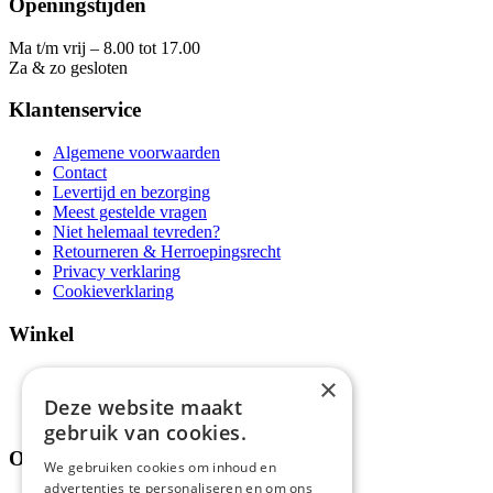
Openingstijden
Ma t/m vrij – 8.00 tot 17.00
Za & zo gesloten
Klantenservice
Algemene voorwaarden
Contact
Levertijd en bezorging
Meest gestelde vragen
Niet helemaal tevreden?
Retourneren & Herroepingsrecht
Privacy verklaring
Cookieverklaring
Winkel
Aanbiedingen en acties
×
Assortiment
Deze website maakt
Thema's
gebruik van cookies.
Over ons
We gebruiken cookies om inhoud en
advertenties te personaliseren en om ons