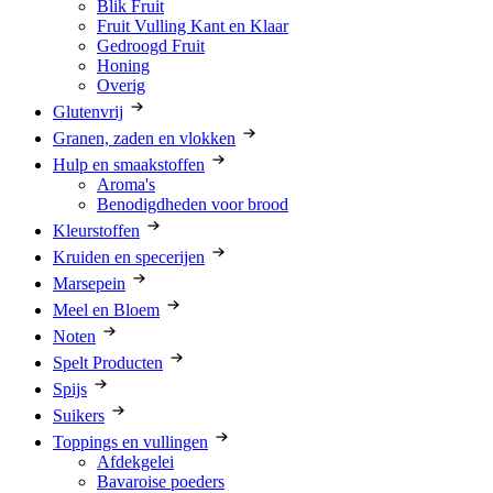
Blik Fruit
Fruit Vulling Kant en Klaar
Gedroogd Fruit
Honing
Overig
Glutenvrij
Granen, zaden en vlokken
Hulp en smaakstoffen
Aroma's
Benodigdheden voor brood
Kleurstoffen
Kruiden en specerijen
Marsepein
Meel en Bloem
Noten
Spelt Producten
Spijs
Suikers
Toppings en vullingen
Afdekgelei
Bavaroise poeders