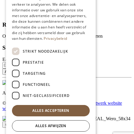
Wie zijn wij?
verkeer te analyseren. We delen ook
Recepten
informatie over uw gebruik van onze site
Tips
met onze advertentie- en analysepartners,
die deze kunnen combineren met andere
Recensies
informatie die u aan hen heeft verstrekt of
die zij hebben verzameld door uw gebruik
Onze klanten waarderen ons met 4.9 van de 5 sterren
van hun diensten.
Privacybeleid
Schrijf je in voor onze nieuwsbrief
STRIKT NOODZAKELIJK
E-mailadres
PRESTATIE
TARGETING
FUNCTIONEEL
Al onze prijzen zijn incl. BTW
NIET-GECLASSIFICEERD
© Copyright 2026 Limburgs Bakwinkeltje |
Maatwerk website
webmix
ALLES ACCEPTEREN
↑ Top
ALLES AFWIJZEN