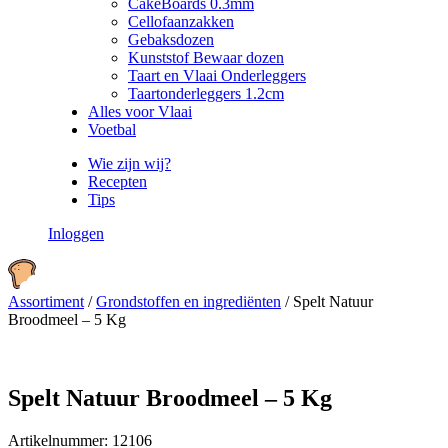
CakeBoards 0.3mm
Cellofaanzakken
Gebaksdozen
Kunststof Bewaar dozen
Taart en Vlaai Onderleggers
Taartonderleggers 1.2cm
Alles voor Vlaai
Voetbal
Wie zijn wij?
Recepten
Tips
Inloggen
Assortiment
/
Grondstoffen en ingrediënten
/
Spelt Natuur
Broodmeel – 5 Kg
Spelt Natuur Broodmeel – 5 Kg
Artikelnummer:
12106