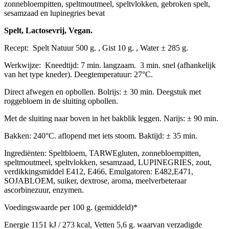
zonnebloempitten, speltmoutmeel, speltvlokken, gebroken spelt,
sesamzaad en lupinegries bevat
Spelt, Lactosevrij, Vegan.
Recept: Spelt Natuur 500 g. , Gist 10 g. , Water ± 285 g.
Werkwijze: Kneedtijd: 7 min. langzaam. 3 min. snel (afhankelijk
van het type kneder). Deegtemperatuur: 27°C.
Direct afwegen en opbollen. Bolrijs: ± 30 min. Deegstuk met
roggebloem in de sluiting opbollen.
Met de sluiting naar boven in het bakblik leggen. Narijs: ± 90 min.
Bakken: 240°C. aflopend met iets stoom. Baktijd: ± 35 min.
Ingrediënten: Speltbloem, TARWEgluten, zonnebloempitten,
speltmoutmeel, speltvlokken, sesamzaad, LUPINEGRIES, zout,
verdikkingsmiddel E412, E466, Emulgatoren: E482,E471,
SOJABLOEM, suiker, dextrose, aroma, meelverbeteraar
ascorbinezuur, enzymen.
Voedingswaarde per 100 g. (gemiddeld)*
Energie 1151 kJ / 273 kcal, Vetten 5,6 g. waarvan verzadigde