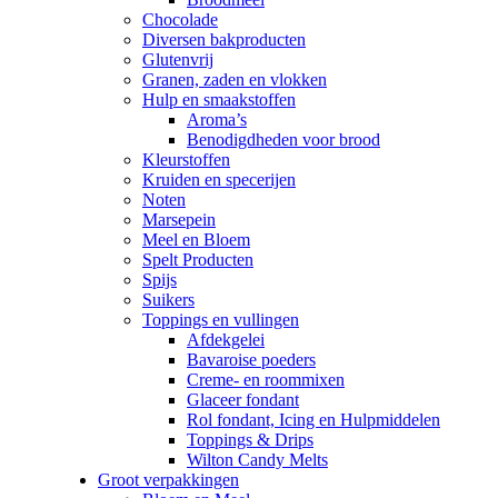
Chocolade
Diversen bakproducten
Glutenvrij
Granen, zaden en vlokken
Hulp en smaakstoffen
Aroma’s
Benodigdheden voor brood
Kleurstoffen
Kruiden en specerijen
Noten
Marsepein
Meel en Bloem
Spelt Producten
Spijs
Suikers
Toppings en vullingen
Afdekgelei
Bavaroise poeders
Creme- en roommixen
Glaceer fondant
Rol fondant, Icing en Hulpmiddelen
Toppings & Drips
Wilton Candy Melts
Groot verpakkingen