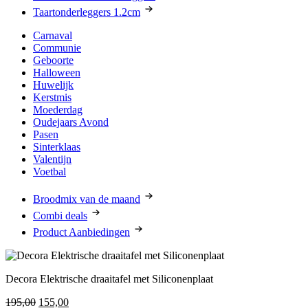
Taartonderleggers 1.2cm
Carnaval
Communie
Geboorte
Halloween
Huwelijk
Kerstmis
Moederdag
Oudejaars Avond
Pasen
Sinterklaas
Valentijn
Voetbal
Broodmix van de maand
Combi deals
Product Aanbiedingen
Decora Elektrische draaitafel met Siliconenplaat
Oorspronkelijke
Huidige
195,00
155,00