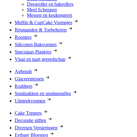
Deegroller en bakrollers
Meel Scheppen
Messen en keukengerei
Muffin & CupCake Vormpjes
Rijsmanden & Toebehoren
Roosters
Siliconen Bakvormen
Speculaas Plankjes
Vlaai en taart gereedschap
Airbrush
Glaceermessen
Krabbers
Spuitzakken en spuitmondjes
Uitsteekvormen
Cake Toppers
Decoratie stiften
Diversen Versieringen
Eetbare Bloemen