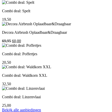
prijs
prijs
was:
is:
Combi deal: Spelt
195,00.
155,00.
19,50
Decora Airbrush Oplaadbaar&Draagbaar
Oorspronkelijke
Huidige
69,95
60,00
prijs
prijs
was:
is:
Combi deal: Poffertjes
69,95.
60,00.
20,50
Combi deal: Waldkorn XXL
32,50
Combi deal: Linzenvlaai
25,00
Bekijk alle aanbiedingen