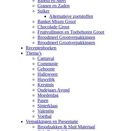
Bloem en Meel
Granen en Zaden
Suiker
Alternatieve zoetstoffen
Banket Mixen Groot
Chocolade Groot
Fruitvullingen en Toebehoren Groot
Broodmeel Grootverpakkingen
Broodmeel Grootverpakkingen
Receptenboeken
Thema’s
Carnaval
Communie
Geboorte
Halloween
Huwelijk
Kerstmis
Oudejaars Avond
Moederdag
Pasen
Sinterklaas
Valentijn
Voetbal
Verpakkingen en Presentatie
Broodzakken & Sluit Materiaal