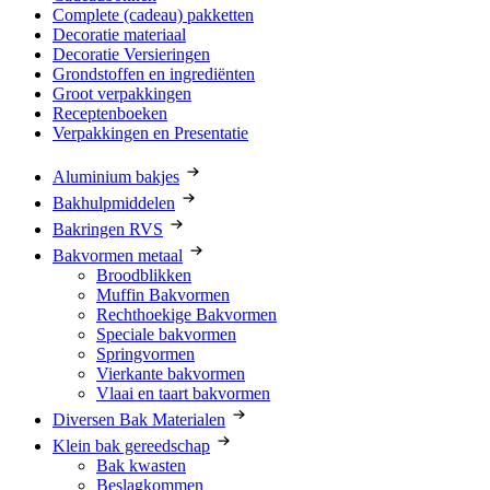
Complete (cadeau) pakketten
Decoratie materiaal
Decoratie Versieringen
Grondstoffen en ingrediënten
Groot verpakkingen
Receptenboeken
Verpakkingen en Presentatie
Aluminium bakjes
Bakhulpmiddelen
Bakringen RVS
Bakvormen metaal
Broodblikken
Muffin Bakvormen
Rechthoekige Bakvormen
Speciale bakvormen
Springvormen
Vierkante bakvormen
Vlaai en taart bakvormen
Diversen Bak Materialen
Klein bak gereedschap
Bak kwasten
Beslagkommen