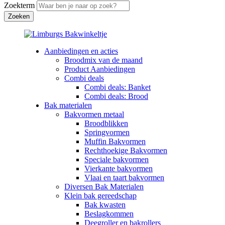
Zoekterm
Aanbiedingen en acties
Broodmix van de maand
Product Aanbiedingen
Combi deals
Combi deals: Banket
Combi deals: Brood
Bak materialen
Bakvormen metaal
Broodblikken
Springvormen
Muffin Bakvormen
Rechthoekige Bakvormen
Speciale bakvormen
Vierkante bakvormen
Vlaai en taart bakvormen
Diversen Bak Materialen
Klein bak gereedschap
Bak kwasten
Beslagkommen
Deegroller en bakrollers