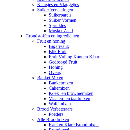
Kaarsjes en Vlaggetjes
Suiker Versieringen
Suikerparels
Suiker Vormen
Sprinkles
Musket Zaad
Grondstoffen en ingrediënten
Fruit en honing
Bigarreaux
Blik Fruit
Fruit Vulling Kant en Klaar
Gedroogd Fruit
Honing
Overig
Banket Mixen
Banketmixen
Cakemixen
Koek- en browniemixen
Vlaaien- en taartmixen
Wafelmixen
Brood Verbeteraars
Poeders
Alle Broodmixen
Kant en Klare Broodmixen
Broodmeel