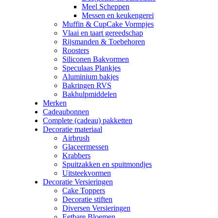
Meel Scheppen
Messen en keukengerei
Muffin & CupCake Vormpjes
Vlaai en taart gereedschap
Rijsmanden & Toebehoren
Roosters
Siliconen Bakvormen
Speculaas Plankjes
Aluminium bakjes
Bakringen RVS
Bakhulpmiddelen
Merken
Cadeaubonnen
Complete (cadeau) pakketten
Decoratie materiaal
Airbrush
Glaceermessen
Krabbers
Spuitzakken en spuitmondjes
Uitsteekvormen
Decoratie Versieringen
Cake Toppers
Decoratie stiften
Diversen Versieringen
Eetbare Bloemen