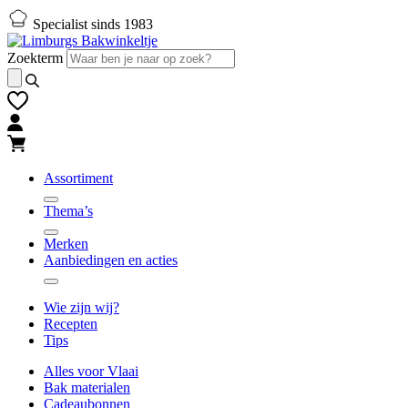
Naar
Naar
Specialist sinds 1983
hoofd-
footer
inhoud
gaan
Zoekterm
gaan
Assortiment
Thema’s
Merken
Aanbiedingen en acties
Wie zijn wij?
Recepten
Tips
Alles voor Vlaai
Bak materialen
Cadeaubonnen