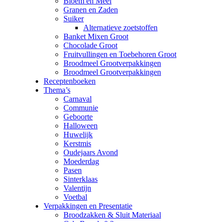
Bloem en Meel
Granen en Zaden
Suiker
Alternatieve zoetstoffen
Banket Mixen Groot
Chocolade Groot
Fruitvullingen en Toebehoren Groot
Broodmeel Grootverpakkingen
Broodmeel Grootverpakkingen
Receptenboeken
Thema’s
Carnaval
Communie
Geboorte
Halloween
Huwelijk
Kerstmis
Oudejaars Avond
Moederdag
Pasen
Sinterklaas
Valentijn
Voetbal
Verpakkingen en Presentatie
Broodzakken & Sluit Materiaal