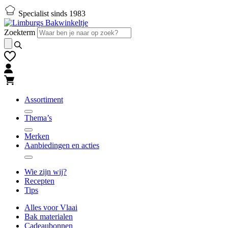
Naar
Naar
Specialist sinds 1983
hoofd-
footer
inhoud
gaan
Zoekterm
gaan
Assortiment
Thema’s
Merken
Aanbiedingen en acties
Wie zijn wij?
Recepten
Tips
Alles voor Vlaai
Bak materialen
Cadeaubonnen