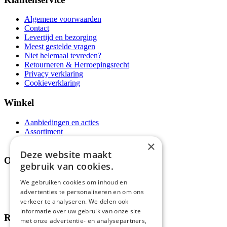
Algemene voorwaarden
Contact
Levertijd en bezorging
Meest gestelde vragen
Niet helemaal tevreden?
Retourneren & Herroepingsrecht
Privacy verklaring
Cookieverklaring
Winkel
Aanbiedingen en acties
Assortiment
Thema's
×
Deze website maakt
Over ons
gebruik van cookies.
Wie zijn wij?
We gebruiken cookies om inhoud en
Recepten
advertenties te personaliseren en om ons
Tips
verkeer te analyseren. We delen ook
informatie over uw gebruik van onze site
Recensies
met onze advertentie- en analysepartners,