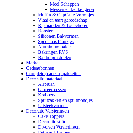
Meel Scheppen
Messen en keukengerei
Muffin & CupCake Vormpjes
Vlaai en taart gereedschap
Rijsmanden & Toebehoren
Roosters
Siliconen Bakvormen
Speculaas Plankjes
Aluminium bakjes
Bakringen RVS
Bakhulpmiddelen
Merken
Cadeaubonnen
Complete (cadeau) pakketten
Decoratie materiaal
Airbrush
Glaceermessen
Krabbers
Spuitzakken en spuitmondjes
Uitsteekvormen
Decoratie Versieringen
Cake Toppers
Decoratie stiften
Diversen Versieringen
Eetbare Bloemen