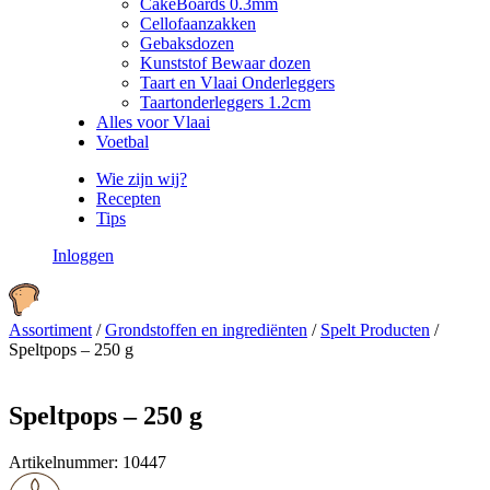
CakeBoards 0.3mm
Cellofaanzakken
Gebaksdozen
Kunststof Bewaar dozen
Taart en Vlaai Onderleggers
Taartonderleggers 1.2cm
Alles voor Vlaai
Voetbal
Wie zijn wij?
Recepten
Tips
Inloggen
Assortiment
/
Grondstoffen en ingrediënten
/
Spelt Producten
/
Speltpops – 250 g
Speltpops – 250 g
Artikelnummer:
10447