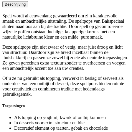
Beschrijving
Spelt wordt al eeuwenlang gewaardeerd om zijn karaktervolle
smaak en ambachtelijke uitstraling. De speltpops van
Bakspeciaal
sluiten naadloos aan bij die traditie. Door spelt op gecontroleerde
wijze te poffen ontstaan luchtige, knapperige korrels met een
natuurlijke lichtbruine kleur en een milde, pure smaak.
Deze speltpops zijn niet zwaar of vettig, maar juist droog en licht
van structuur. Daardoor zijn ze breed inzetbaar binnen de
thuisbakkerij en passen ze zowel bij zoete als neutrale toepassingen.
Ze geven gerechten extra textuur zonder te overheersen en voegen
een ambachtelijk accent toe aan uw creaties.
Of u ze nu gebruikt als topping, verwerkt in beslag of serveert als
onderdeel van een ontbijt of dessert, deze speltpops bieden ruimte
voor creativiteit en combineren traditie met hedendaags
gebruiksgemak.
Toepassingen
Als topping op yoghurt, kwark of ontbijtkommen
In desserts voor extra structuur en bite
Decoratief element op taarten, gebak en chocolade