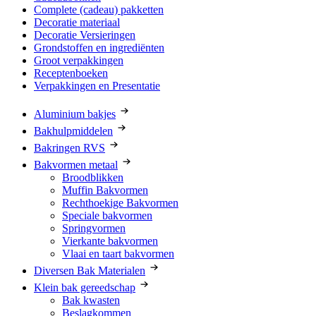
Complete (cadeau) pakketten
Decoratie materiaal
Decoratie Versieringen
Grondstoffen en ingrediënten
Groot verpakkingen
Receptenboeken
Verpakkingen en Presentatie
Aluminium bakjes
Bakhulpmiddelen
Bakringen RVS
Bakvormen metaal
Broodblikken
Muffin Bakvormen
Rechthoekige Bakvormen
Speciale bakvormen
Springvormen
Vierkante bakvormen
Vlaai en taart bakvormen
Diversen Bak Materialen
Klein bak gereedschap
Bak kwasten
Beslagkommen