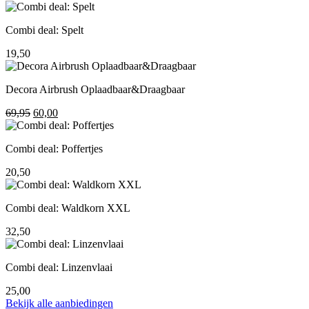
prijs
prijs
was:
is:
Combi deal: Spelt
195,00.
155,00.
19,50
Decora Airbrush Oplaadbaar&Draagbaar
Oorspronkelijke
Huidige
69,95
60,00
prijs
prijs
was:
is:
Combi deal: Poffertjes
69,95.
60,00.
20,50
Combi deal: Waldkorn XXL
32,50
Combi deal: Linzenvlaai
25,00
Bekijk alle aanbiedingen