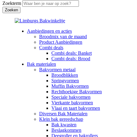
Zoekterm
Aanbiedingen en acties
Broodmix van de maand
Product Aanbiedingen
Combi deals
Combi deals: Banket
Combi deals: Brood
Bak materialen
Bakvormen metaal
Broodblikken
Springvormen
Muffin Bakvormen
Rechthoekige Bakvormen
Speciale bakvormen
Vierkante bakvormen
Vlaai en taart bakvormen
Diversen Bak Materialen
Klein bak gereedschap
Bak kwasten
Beslagkommen
Deegroller en bakrollers