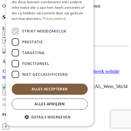
die deze kunnen combineren met andere
Onze klanten waarderen ons met 4.9 van de 5 sterren
informatie die u aan hen heeft verstrekt of
die zij hebben verzameld door uw gebruik
Schrijf je in voor onze nieuwsbrief
van hun diensten.
Privacybeleid
E-mailadres
STRIKT NOODZAKELIJK
PRESTATIE
TARGETING
Al onze prijzen zijn incl. BTW
FUNCTIONEEL
© Copyright 2026 Limburgs Bakwinkeltje |
Maatwerk website
NIET-GECLASSIFICEERD
webmix
ALLES ACCEPTEREN
↑ Top
ALLES AFWIJZEN
Filter
DETAILS WEERGEVEN
×