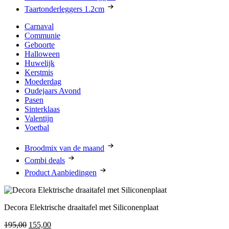
Taartonderleggers 1.2cm
Carnaval
Communie
Geboorte
Halloween
Huwelijk
Kerstmis
Moederdag
Oudejaars Avond
Pasen
Sinterklaas
Valentijn
Voetbal
Broodmix van de maand
Combi deals
Product Aanbiedingen
Decora Elektrische draaitafel met Siliconenplaat
Oorspronkelijke
Huidige
195,00
155,00