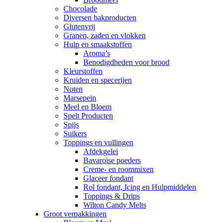
Chocolade
Diversen bakproducten
Glutenvrij
Granen, zaden en vlokken
Hulp en smaakstoffen
Aroma’s
Benodigdheden voor brood
Kleurstoffen
Kruiden en specerijen
Noten
Marsepein
Meel en Bloem
Spelt Producten
Spijs
Suikers
Toppings en vullingen
Afdekgelei
Bavaroise poeders
Creme- en roommixen
Glaceer fondant
Rol fondant, Icing en Hulpmiddelen
Toppings & Drips
Wilton Candy Melts
Groot verpakkingen