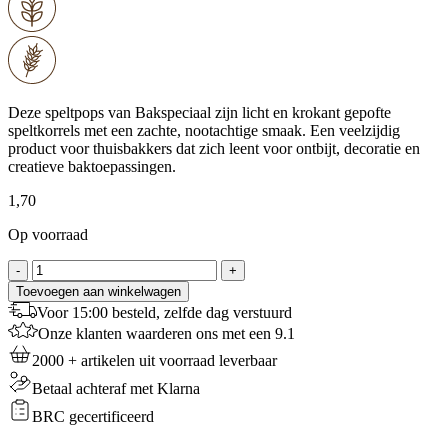
Deze speltpops van Bakspeciaal zijn licht en krokant gepofte
speltkorrels met een zachte, nootachtige smaak. Een veelzijdig
product voor thuisbakkers dat zich leent voor ontbijt, decoratie en
creatieve baktoepassingen.
1,70
Op voorraad
Speltpops
-
+
-
Toevoegen aan winkelwagen
250
Voor 15:00 besteld, zelfde dag verstuurd
g
Onze klanten waarderen ons met een 9.1
aantal
2000 + artikelen uit voorraad leverbaar
Betaal achteraf met Klarna
BRC gecertificeerd