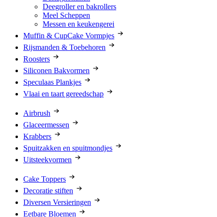
Deegroller en bakrollers
Meel Scheppen
Messen en keukengerei
Muffin & CupCake Vormpjes
Rijsmanden & Toebehoren
Roosters
Siliconen Bakvormen
Speculaas Plankjes
Vlaai en taart gereedschap
Airbrush
Glaceermessen
Krabbers
Spuitzakken en spuitmondjes
Uitsteekvormen
Cake Toppers
Decoratie stiften
Diversen Versieringen
Eetbare Bloemen