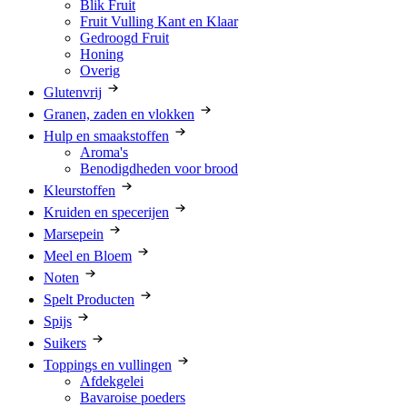
Blik Fruit
Fruit Vulling Kant en Klaar
Gedroogd Fruit
Honing
Overig
Glutenvrij
Granen, zaden en vlokken
Hulp en smaakstoffen
Aroma's
Benodigdheden voor brood
Kleurstoffen
Kruiden en specerijen
Marsepein
Meel en Bloem
Noten
Spelt Producten
Spijs
Suikers
Toppings en vullingen
Afdekgelei
Bavaroise poeders