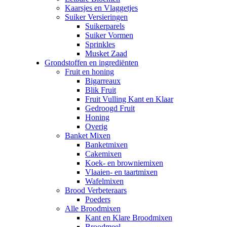
Kaarsjes en Vlaggetjes
Suiker Versieringen
Suikerparels
Suiker Vormen
Sprinkles
Musket Zaad
Grondstoffen en ingrediënten
Fruit en honing
Bigarreaux
Blik Fruit
Fruit Vulling Kant en Klaar
Gedroogd Fruit
Honing
Overig
Banket Mixen
Banketmixen
Cakemixen
Koek- en browniemixen
Vlaaien- en taartmixen
Wafelmixen
Brood Verbeteraars
Poeders
Alle Broodmixen
Kant en Klare Broodmixen
Broodmeel