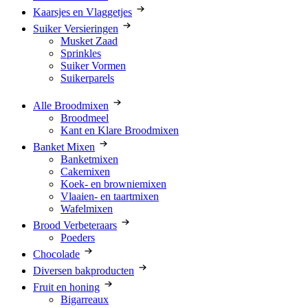
Kaarsjes en Vlaggetjes
Suiker Versieringen
Musket Zaad
Sprinkles
Suiker Vormen
Suikerparels
Alle Broodmixen
Broodmeel
Kant en Klare Broodmixen
Banket Mixen
Banketmixen
Cakemixen
Koek- en browniemixen
Vlaaien- en taartmixen
Wafelmixen
Brood Verbeteraars
Poeders
Chocolade
Diversen bakproducten
Fruit en honing
Bigarreaux