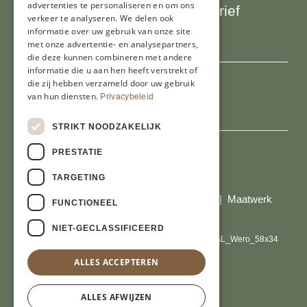
advertenties te personaliseren en om ons
Schrijf je in voor onze nieuwsbrief
verkeer te analyseren. We delen ook
E-mailadres
informatie over uw gebruik van onze site
met onze advertentie- en analysepartners,
die deze kunnen combineren met andere
informatie die u aan hen heeft verstrekt of
die zij hebben verzameld door uw gebruik
van hun diensten.
Privacybeleid
STRIKT NOODZAKELIJK
PRESTATIE
Al onze prijzen zijn incl. BTW
TARGETING
© Copyright 2026 Limburgs Bakwinkeltje |
Maatwerk
FUNCTIONEEL
website webmix
NIET-GECLASSIFICEERD
ALLES ACCEPTEREN
ALLES AFWIJZEN