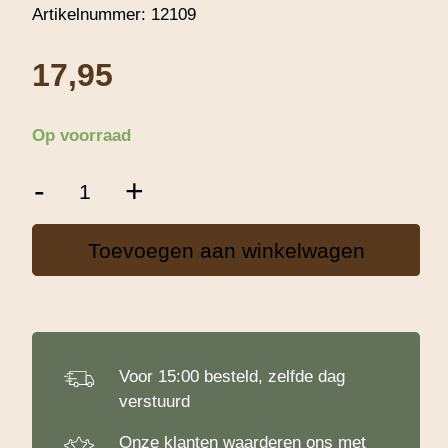
Artikelnummer:
12109
17,95
Op voorraad
Springvorm
-
+
16cm
Vierkant
met
Toevoegen aan winkelwagen
Hoge
Rand
aantal
Voor 15:00 besteld, zelfde dag
verstuurd
Onze klanten waarderen ons met