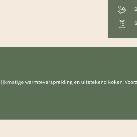
B
B
ijkmatige warmteverspreiding en uitstekend koken. Voorzie