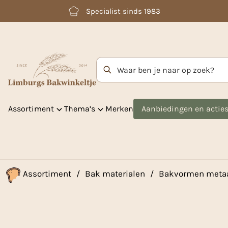
Betaal achteraf met Klarna
Zoekterm
Assortiment
Thema’s
Merken
Aanbiedingen en actie
Assortiment
/
Bak materialen
/
Bakvormen meta