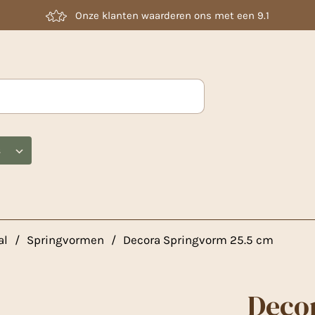
Laag geprijsd
s
al
/
Springvormen
/
Decora Springvorm 25.5 cm
Deco