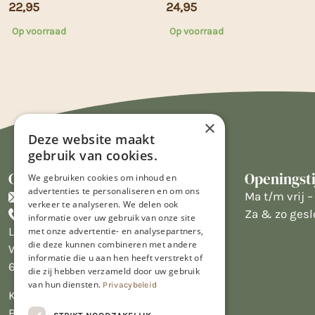
22,95
24,95
Op voorraad
Op voorraad
×
Deze website maakt
gebruik van cookies.
Contact
Openingst
We gebruiken cookies om inhoud en
advertenties te personaliseren en om ons
info@limburgsbakwinkeltje.nl
Ma t/m vrij – 
verkeer te analyseren. We delen ook
+31455226693
Za & zo gesl
informatie over uw gebruik van onze site
Limburgs Bakwinkeltje
met onze advertentie- en analysepartners,
die deze kunnen combineren met andere
Wijngaardsweg 16
informatie die u aan hen heeft verstrekt of
6412 PJ Heerlen
die zij hebben verzameld door uw gebruik
van hun diensten.
Privacybeleid
KVK 14069470
BTW NL809913914.B01